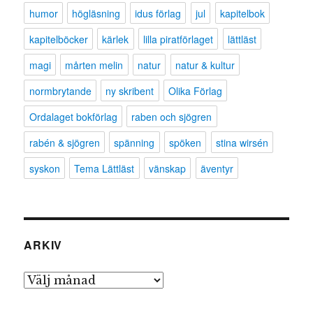
humor
högläsning
idus förlag
jul
kapitelbok
kapitelböcker
kärlek
lilla piratförlaget
lättläst
magi
mårten melin
natur
natur & kultur
normbrytande
ny skribent
Olika Förlag
Ordalaget bokförlag
raben och sjögren
rabén & sjögren
spänning
spöken
stina wirsén
syskon
Tema Lättläst
vänskap
äventyr
ARKIV
Arkiv