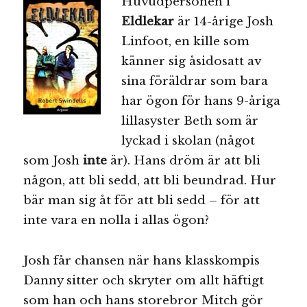
Huvudpersonen i
Eldlekar
är 14-årige Josh
Linfoot, en kille som
känner sig åsidosatt av
sina föräldrar som bara
har ögon för hans 9-åriga
lillasyster Beth som är
lyckad i skolan (något
som Josh
inte
är). Hans dröm är att bli
någon, att bli sedd, att bli beundrad. Hur
bär man sig åt för att bli sedd – för att
inte vara en nolla i allas ögon?
Josh får chansen när hans klasskompis
Danny sitter och skryter om allt häftigt
som han och hans storebror Mitch gör