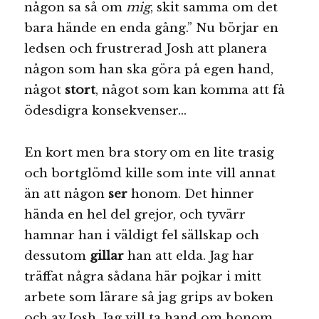
någon sa så om
mig
, skit samma om det
bara hände en enda gång.” Nu börjar en
ledsen och frustrerad Josh att planera
någon som han ska göra på egen hand,
något
stort
, något som kan komma att få
ödesdigra konsekvenser…
En kort men bra story om en lite trasig
och bortglömd kille som inte vill annat
än att någon
ser
honom. Det hinner
hända en hel del grejor, och tyvärr
hamnar han i väldigt fel sällskap och
dessutom
gillar
han att elda. Jag har
träffat några sådana här pojkar i mitt
arbete som lärare så jag grips av boken
och av Josh. Jag vill ta hand om honom