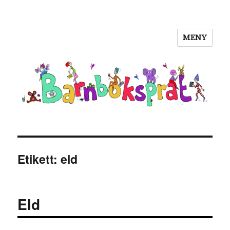
MENY
Barnboksprat
Etikett:
eld
Eld