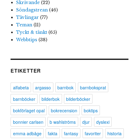
Skrivande
(22)
Söndagstrean
(46)
Tävlingar
(77)
Teman
(11)
Tyckt & tänkt
(65)
Webbtips
(38)
ETIKETTER
alfabeta
argasso
barnbok
barnboksprat
barnböcker
bilderbok
bilderböcker
bokförlaget opal
bokrecension
boktips
bonnier carlsen
b wahlströms
djur
dyslexi
emma adbåge
fakta
fantasy
favoriter
historia