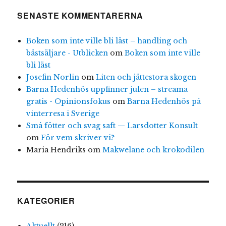
SENASTE KOMMENTARERNA
Boken som inte ville bli läst – handling och
bästsäljare - Utblicken
om
Boken som inte ville
bli läst
Josefin Norlin
om
Liten och jättestora skogen
Barna Hedenhös uppfinner julen – streama
gratis - Opinionsfokus
om
Barna Hedenhös på
vinterresa i Sverige
Små fötter och svag saft — Larsdotter Konsult
om
För vem skriver vi?
Maria Hendriks
om
Makwelane och krokodilen
KATEGORIER
Aktuellt
(216)