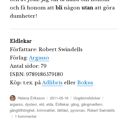
och få honom att
bli
någon
utan
att göra
dumheter!
Eldlekar
Författare: Robert Swindells
Förlag:
Argasso
Antal sidor: 79
ISBN: 9789186579180
Köp: t.ex. på
Adlibris
eller
Bokus
Författare
Publicerat
Kategorier
Etiketter
Helena Eriksson
2011-05-16
Ungdomsböcker
den
argasso
,
dyslexi
,
eld
,
elda
,
Eldlekar
,
gäng
,
gängmedlem
,
gängtillhörighet
,
kriminalitet
,
lättläst
,
pyroman
,
Robert Swindells
till
1 kommentar
Eldlekar