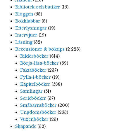
Bibliotek och butiker
(15)
Bloggen
(58)
Bokklubbar
(8)
Efterlysningar
(19)
Intervjuer
(19)
Läsning
(32)
Recensioner & boktips
(2 223)
Bilderböcker
(814)
Börja-läsa-böcker
(69)
Faktaböcker
(237)
Fylla-i-böcker
(19)
Kapitelböcker
(588)
Samlingar
(51)
Serieböcker
(37)
Småbarnsböcker
(200)
Ungdomsböcker
(253)
Vuxenböcker
(23)
Skapande
(32)