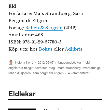
Eld
Författare: Mats Strandberg, Sara
Bergmark Elfgren
Förlag:
Rabén & Sjögren
(2012)
Antal sidor: 468
ISBN: 978-91-29-67780-5
Köp: t.ex. hos
Bokus
eller
Adlibris
Författare
Publicerat
Kategorier
Etiketter
Helena Ferry
2012-05-07
Ungdomsböcker
eld
,
den
engelsfors-trilogin
,
favoriter
,
magi
,
mats strandberg
,
övernaturligt
,
till
rabén & sjögren
,
sara bergmark elfgren
4 kommentarer
Eld
Eldlekar