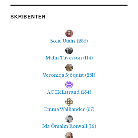
SKRIBENTER
Sofie Utahs
(
285
)
Malin Tuvesson
(
114
)
Veroniqa Sjöquist
(
251
)
AC Hellstrand
(
134
)
Emma Walliander
(
37
)
Ida Ömalm Ronvall
(
19
)