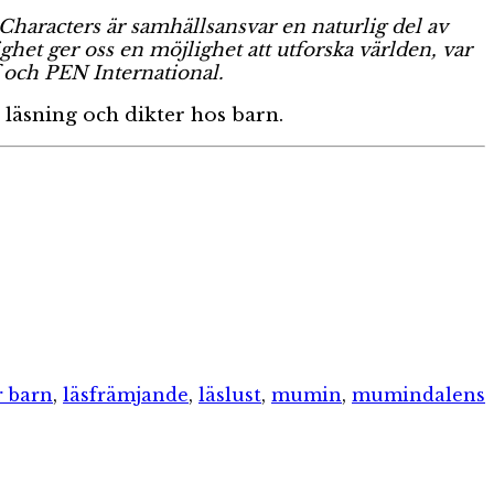
haracters är samhällsansvar en naturlig del av
het ger oss en möjlighet att utforska världen, var
f och PEN International.
, läsning och dikter hos barn.
r barn
,
läsfrämjande
,
läslust
,
mumin
,
mumindalens