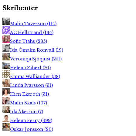
Skribenter
Malin Tuvesson
(
114
)
AC Hellstrand
(
134
)
Sofie Utahs
(
285
)
Ida Ömalm Ronvall
(
19
)
Veroniqa Sjöquist
(
251
)
Helena Ziherl
(
70
)
Emma Walliander
(
38
)
Linda Ivarsson
(
31
)
Hien Ekeroth
(
31
)
Malin Skals
(
107
)
Ida Åkesson
(
7
)
Helena Ferry
(
499
)
Oskar Jonsson
(
20
)