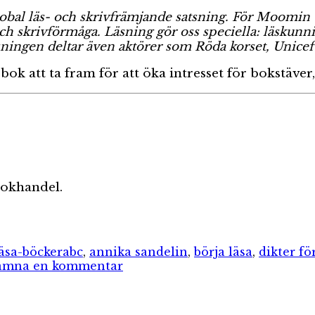
al läs- och skrivfrämjande satsning. För Moomin C
h skrivförmåga. Läsning gör oss speciella: läskunnig
satsningen deltar även aktörer som Röda korset, Unice
bok att ta fram för att öka intresset för bokstäver
 bokhandel.
rier
Etiketter
äsa-böcker
abc
,
annika sandelin
,
börja läsa
,
dikter fö
till
ämna en kommentar
Mumindalens
alfabet