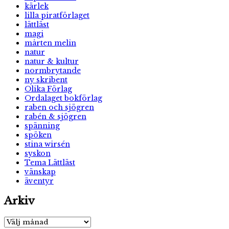
kärlek
lilla piratförlaget
lättläst
magi
mårten melin
natur
natur & kultur
normbrytande
ny skribent
Olika Förlag
Ordalaget bokförlag
raben och sjögren
rabén & sjögren
spänning
spöken
stina wirsén
syskon
Tema Lättläst
vänskap
äventyr
Arkiv
Arkiv