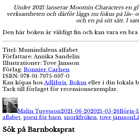
Under 2021 lanserar Moomin Characters en glob
verksamheten och därför läggs nu fokus på läs- oc
och en på sitt sätt. I 
Den här boken är väldigt fin och kan vara en bra 
Titel: Mumindalens alfabet
Författare: Annika Sandelin
Illustrationer: Tove Jansson
Förlag:
Bonnier Carlsen
ISBN: 978-91-7975-697-0
Kan köpas hos
Adlibris
,
Bokus
eller i din lokala
Tack till förlaget för recensionsexemplar.
Författare
Publicerat
Katego
den
Malin Tuvesson
2021-06-20
2021-05-26
Börja-l
aflabet
,
poesi för barn
,
snorkfröken
,
tove jansson
L
Sök på Barnboksprat