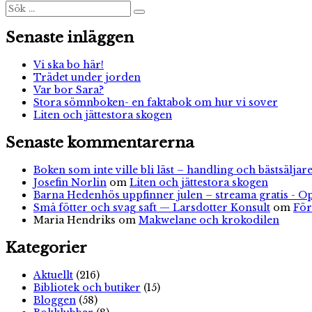
Sök
Sök
efter:
Senaste inläggen
Vi ska bo här!
Trädet under jorden
Var bor Sara?
Stora sömnboken- en faktabok om hur vi sover
Liten och jättestora skogen
Senaste kommentarerna
Boken som inte ville bli läst – handling och bästsäljare
Josefin Norlin
om
Liten och jättestora skogen
Barna Hedenhös uppfinner julen – streama gratis - O
Små fötter och svag saft — Larsdotter Konsult
om
För
Maria Hendriks
om
Makwelane och krokodilen
Kategorier
Aktuellt
(216)
Bibliotek och butiker
(15)
Bloggen
(58)