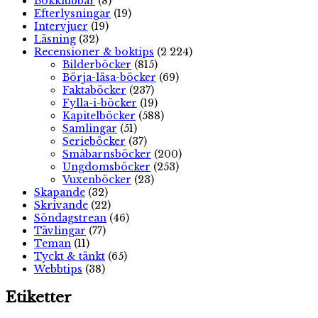
Bokklubbar
(8)
Efterlysningar
(19)
Intervjuer
(19)
Läsning
(32)
Recensioner & boktips
(2 224)
Bilderböcker
(815)
Börja-läsa-böcker
(69)
Faktaböcker
(237)
Fylla-i-böcker
(19)
Kapitelböcker
(588)
Samlingar
(51)
Serieböcker
(37)
Småbarnsböcker
(200)
Ungdomsböcker
(253)
Vuxenböcker
(23)
Skapande
(32)
Skrivande
(22)
Söndagstrean
(46)
Tävlingar
(77)
Teman
(11)
Tyckt & tänkt
(65)
Webbtips
(38)
Etiketter