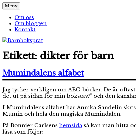
Hoppa
Meny
Barnboksprat
– en blogg om barnböcker
till
innehåll
Om oss
Om bloggen
Kontakt
Etikett:
dikter för barn
Mumindalens alfabet
Jag tycker verkligen om ABC-böcker. De är oftas
det ut på sidan för min bokstav?” och den känslan 
I Mumindalens alfabet har Annika Sandelin skrivit
Mumin och hela den magiska Mumindalen.
På Bonnier Carlsens
hemsida
så kan man hitta oc
läsa som följer: