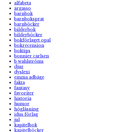
alfabeta
argasso
barnbok
barnboksprat
barnböcker
bilderbok
bilderböcker
bokförlaget opal
bokrecension
boktips
bonnier carlsen
b wahlströms
djur
dyslexi
emma adbåge
fakta
fantasy
favoriter
historia
humor
högläsning
idus förlag
jul
kapitelbok
kapitelböcker