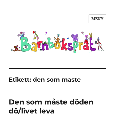
MENY
Barnboksprat
Etikett:
den som måste
Den som måste döden
dö/livet leva