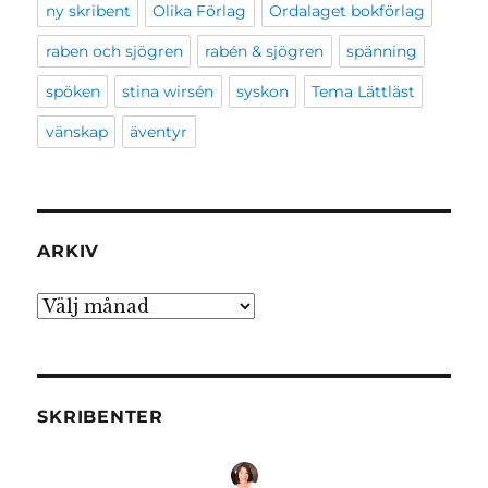
ny skribent
Olika Förlag
Ordalaget bokförlag
raben och sjögren
rabén & sjögren
spänning
spöken
stina wirsén
syskon
Tema Lättläst
vänskap
äventyr
ARKIV
Arkiv
SKRIBENTER