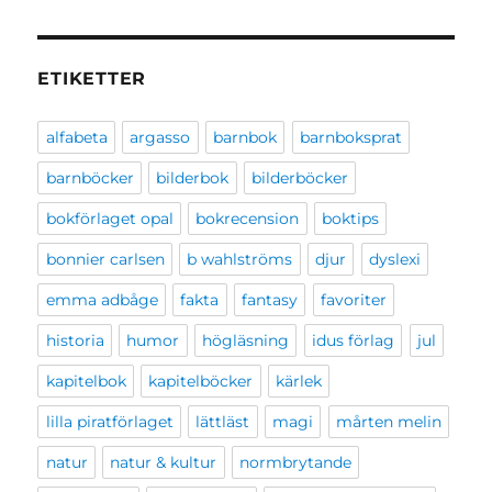
ETIKETTER
alfabeta
argasso
barnbok
barnboksprat
barnböcker
bilderbok
bilderböcker
bokförlaget opal
bokrecension
boktips
bonnier carlsen
b wahlströms
djur
dyslexi
emma adbåge
fakta
fantasy
favoriter
historia
humor
högläsning
idus förlag
jul
kapitelbok
kapitelböcker
kärlek
lilla piratförlaget
lättläst
magi
mårten melin
natur
natur & kultur
normbrytande