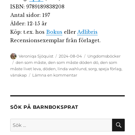
ISBN: 9789189838208
Antal sidor: 197
Ålder: 12-15 år
Köp: t.ex. hos
Bokus
eller
Adlibris
Recensionsexemplar från förlaget.
Författare
Publicerat
Kategorier
Veroniqa Sjöquist
2024-08-04
Ungdomsböcker
den
Etiketter
den som måste
,
den som måste döden dö
,
den som
måste livet leva
,
döden
,
linda wahlund
,
sorg
,
speja förlag
,
till
vänskap
Lämna en kommentar
Den
som
måste
döden
dö/livet
SÖK PÅ BARNBOKSPRAT
leva
SÖ
Sök
efter: