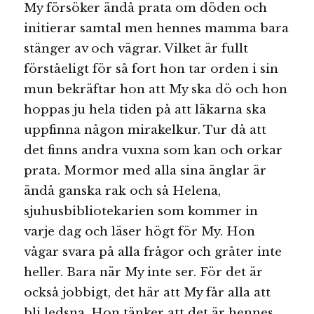
My försöker ändå prata om döden och
initierar samtal men hennes mamma bara
stänger av och vägrar. Vilket är fullt
förståeligt för så fort hon tar orden i sin
mun bekräftar hon att My ska dö och hon
hoppas ju hela tiden på att läkarna ska
uppfinna någon mirakelkur. Tur då att
det finns andra vuxna som kan och orkar
prata. Mormor med alla sina änglar är
ändå ganska rak och så Helena,
sjuhusbibliotekarien som kommer in
varje dag och läser högt för My. Hon
vågar svara på alla frågor och gråter inte
heller. Bara när My inte ser. För det är
också jobbigt, det här att My får alla att
bli ledsna. Hon tänker att det är hennes