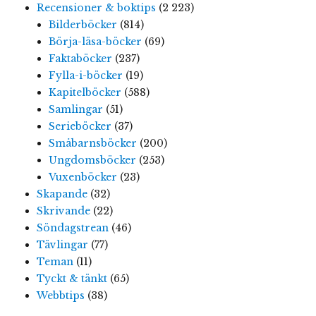
Recensioner & boktips
(2 223)
Bilderböcker
(814)
Börja-läsa-böcker
(69)
Faktaböcker
(237)
Fylla-i-böcker
(19)
Kapitelböcker
(588)
Samlingar
(51)
Serieböcker
(37)
Småbarnsböcker
(200)
Ungdomsböcker
(253)
Vuxenböcker
(23)
Skapande
(32)
Skrivande
(22)
Söndagstrean
(46)
Tävlingar
(77)
Teman
(11)
Tyckt & tänkt
(65)
Webbtips
(38)