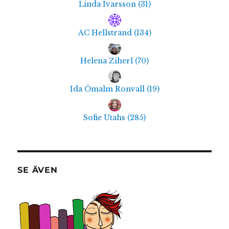
Linda Ivarsson
(
31
)
AC Hellstrand
(
134
)
Helena Ziherl
(
70
)
Ida Ömalm Ronvall
(
19
)
Sofie Utahs
(
285
)
SE ÄVEN