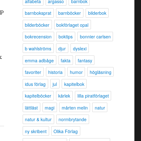
alfabeta
argasso
barnbok
pp
barnboksprat
barnböcker
bilderbok
bilderböcker
bokförlaget opal
bokrecension
boktips
bonnier carlsen
b wahlströms
djur
dyslexi
k
emma adbåge
fakta
fantasy
favoriter
historia
humor
högläsning
idus förlag
jul
kapitelbok
kapitelböcker
kärlek
lilla piratförlaget
lättläst
magi
mårten melin
natur
natur & kultur
normbrytande
ny skribent
Olika Förlag