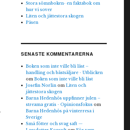
Stora sömnboken- en faktabok om
hur vi sover
Liten och jättestora skogen
Påsen
SENASTE KOMMENTARERNA
Boken som inte ville bli läst –
handling och bästsäljare - Utblicken
om
Boken som inte ville bli läst
Josefin Norlin
om
Liten och
jättestora skogen
Barna Hedenhös uppfinner julen –
streama gratis - Opinionsfokus
om
.
Barna Hedenhös på vinterresa i
Sverige
Små fötter och svag saft —
Larsdotter Konsult
om
För vem