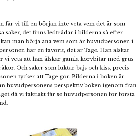
n får vi till en början inte veta vem det är som
sa saker, det finns ledtrådar i bilderna så efter
 kan man börja ana vem som är huvudpersonen i
rsonen har en favorit, det är Tage. Han älskar
år vi veta att han älskar gamla korvbitar med grus
åkor. Och saker som luktar bajs och kiss, precis
nen tycker att Tage gör. Bilderna i boken är
från huvudpersonens perspektiv boken igenom fra
laget då vi faktiskt får se huvudpersonen för första
nd.