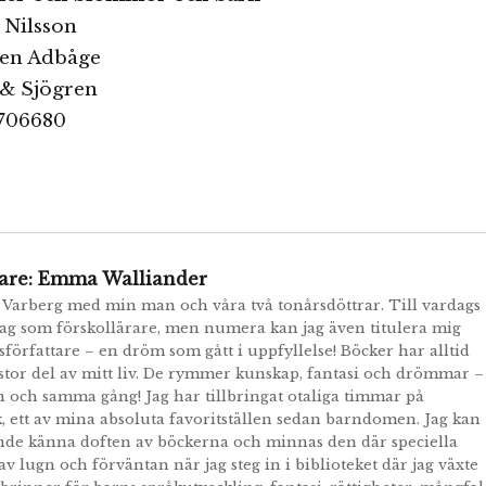
r Nilsson
isen Adbåge
 & Sjögren
9706680
are:
Emma Walliander
i Varberg med min man och våra två tonårsdöttrar. Till vardags
jag som förskollärare, men numera kan jag även titulera mig
författare – en dröm som gått i uppfyllelse! Böcker har alltid
 stor del av mitt liv. De rymmer kunskap, fantasi och drömmar –
en och samma gång! Jag har tillbringat otaliga timmar på
k, ett av mina absoluta favoritställen sedan barndomen. Jag kan
nde känna doften av böckerna och minnas den där speciella
av lugn och förväntan när jag steg in i biblioteket där jag växte