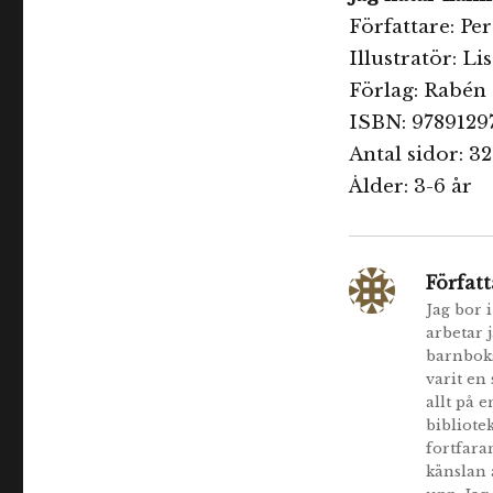
Författare: Pe
Illustratör: L
Förlag: Rabén
ISBN: 978912
Antal sidor: 32
Ålder: 3-6 år
Författ
Jag bor 
arbetar 
barnboks
varit en
allt på 
bibliote
fortfara
känslan 