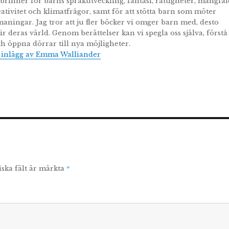
 brinner för barns språkutveckling, fantasi, rättigheter, mångfal
tivitet och klimatfrågor, samt för att stötta barn som möter
maningar. Jag tror att ju fler böcker vi omger barn med, desto
ir deras värld. Genom berättelser kan vi spegla oss själva, förstå
h öppna dörrar till nya möjligheter.
a inlägg av Emma Walliander
*
iska fält är märkta