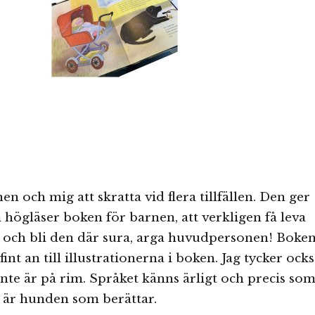
n och mig att skratta vid flera tillfällen. Den ger
högläser boken för barnen, att verkligen få leva
 och bli den där sura, arga huvudpersonen! Boke
int an till illustrationerna i boken. Jag tycker ock
nte är på rim. Språket känns ärligt och precis so
kt är hunden som berättar.