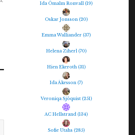
d,
Ida Ömalm Ronvall
(
19
)
Oskar Jonsson
(
20
)
Emma Walliander
(
37
)
Helena Ziherl
(
70
)
Hien Ekeroth
(
31
)
Ida Åkesson
(
7
)
Veroniqa Sjöquist
(
251
)
AC Hellstrand
(
134
)
Sofie Utahs
(
285
)