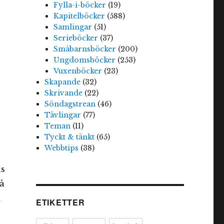
Fylla-i-böcker
(19)
Kapitelböcker
(588)
Samlingar
(51)
Serieböcker
(37)
Småbarnsböcker
(200)
Ungdomsböcker
(253)
Vuxenböcker
(23)
Skapande
(32)
Skrivande
(22)
Söndagstrean
(46)
Tävlingar
(77)
Teman
(11)
Tyckt & tänkt
(65)
Webbtips
(38)
ns
så
m
ETIKETTER