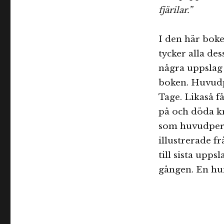
fjärilar.”
I den här boke
tycker alla des
några uppslag
boken. Huvudpe
Tage. Likaså f
på och döda kr
som huvudperso
illustrerade 
till sista upps
gången. En hu