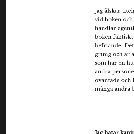
Jag älskar tit
vid boken och
handlar egent
boken faktiskt 
befriande! Det
grinig och är 
som har en hu
andra personer
oväntade och l
många andra 
Jag hatar kan