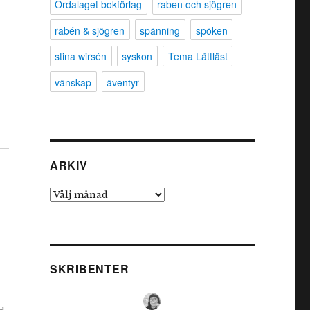
Ordalaget bokförlag
raben och sjögren
rabén & sjögren
spänning
spöken
stina wirsén
syskon
Tema Lättläst
vänskap
äventyr
ARKIV
Arkiv
SKRIBENTER