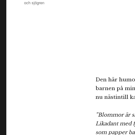
och sjögren
Den här humori
barnen på min 
nu nästintill k
”Blommor är så 
Likadant med fj
som papper bar