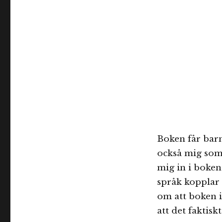
Boken får barne
också mig som 
mig in i boken
språk kopplar f
om att boken i
att det faktis