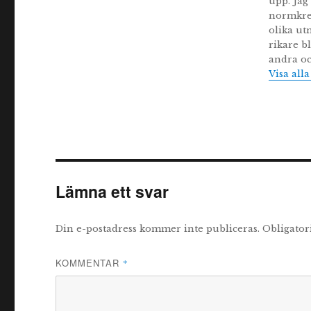
upp. Jag
normkrea
olika ut
rikare bl
andra oc
Visa all
Lämna ett svar
Din e-postadress kommer inte publiceras.
Obligator
KOMMENTAR
*