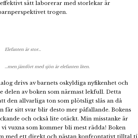
 effektivt sätt laborerar med storlekar är
arnperspektivet trogen.
Elefanten är stor…
…men jämfört med sjön är elefanten liten.
ialog drivs av barnets oskyldiga nyfikenhet och
re delen av boken som närmast lekfull. Detta
tt den allvarliga ton som plötsligt slås an då
n får sitt svar blir desto mer påfallande. Bokens
äckande och också lite otäckt. Min misstanke är
är vi vuxna som kommer bli mest rädda! Boken
 med ett direkt och nästan konfrontativt tilltal ti