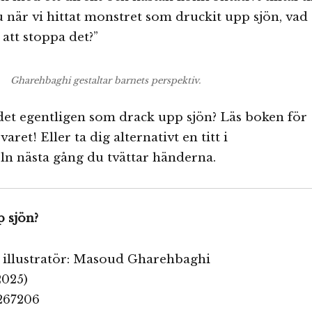
nu när vi hittat monstret som druckit upp sjön, vad
 att stoppa det?”
Gharehbaghi gestaltar barnets perspektiv.
 det egentligen som drack upp sjön? Läs boken för
varet! Eller ta dig alternativt en titt i
n nästa gång du tvättar händerna.
 sjön?
h illustratör: Masoud Gharehbaghi
2025)
267206