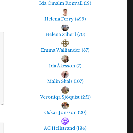
Ida Ömalm Ronvall
(
19
)
Helena Ferry
(
499
)
Helena Ziherl
(
70
)
Emma Walliander
(
37
)
Ida Åkesson
(
7
)
Malin Skals
(
107
)
Veroniqa Sjöquist
(
251
)
Oskar Jonsson
(
20
)
AC Hellstrand
(
134
)