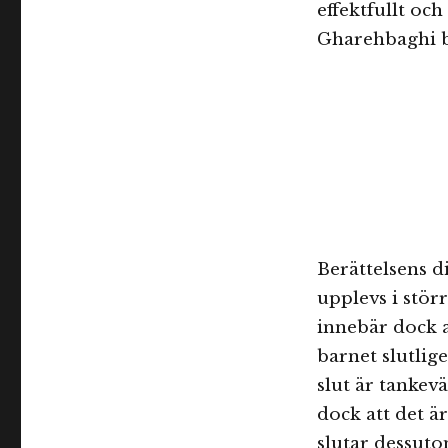
effektfullt och
Gharehbaghi b
Berättelsens d
upplevs i stör
innebär dock a
barnet slutlige
slut är tankev
dock att det 
slutar dessutom