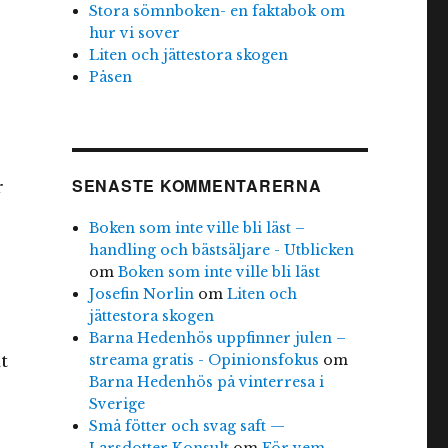
Stora sömnboken- en faktabok om
hur vi sover
Liten och jättestora skogen
Påsen
SENASTE KOMMENTARERNA
r
Boken som inte ville bli läst –
handling och bästsäljare - Utblicken
om
Boken som inte ville bli läst
Josefin Norlin
om
Liten och
jättestora skogen
Barna Hedenhös uppfinner julen –
streama gratis - Opinionsfokus
om
t
Barna Hedenhös på vinterresa i
Sverige
Små fötter och svag saft —
Larsdotter Konsult
om
För vem