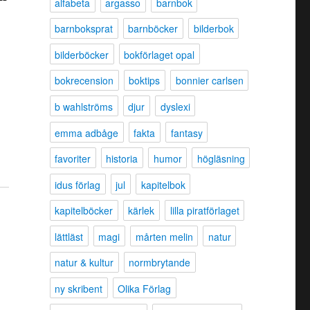
alfabeta
argasso
barnbok
barnboksprat
barnböcker
bilderbok
bilderböcker
bokförlaget opal
bokrecension
boktips
bonnier carlsen
b wahlströms
djur
dyslexi
emma adbåge
fakta
fantasy
favoriter
historia
humor
högläsning
idus förlag
jul
kapitelbok
kapitelböcker
kärlek
lilla piratförlaget
lättläst
magi
mårten melin
natur
natur & kultur
normbrytande
ny skribent
Olika Förlag