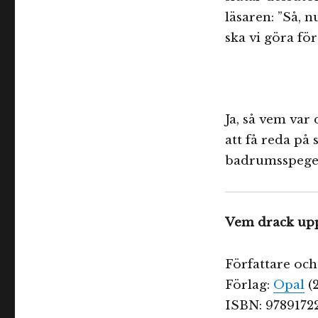
läsaren: ”Så, 
ska vi göra för
Ja, så vem var
att få reda på s
badrumsspegel
Vem drack upp
Författare oc
Förlag:
Opal
(
ISBN: 9789172