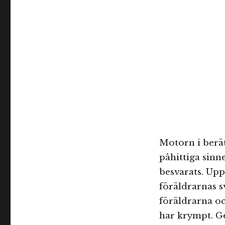
Motorn i berät
påhittiga sinn
besvarats. Up
föräldrarnas s
föräldrarna oc
har krympt. Ge