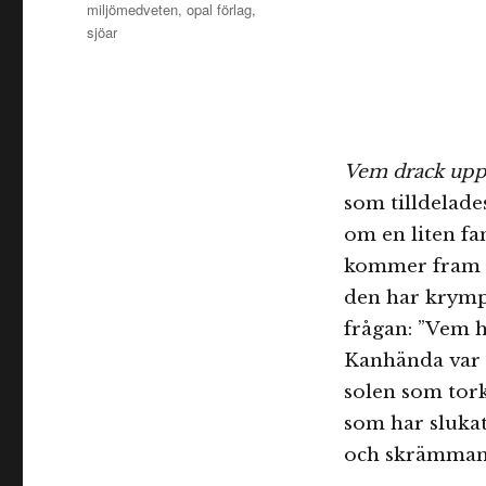
miljömedveten
,
opal förlag
,
sjöar
Vem drack upp
som tilldelades
om en liten fam
kommer fram ä
den har krympt
frågan: ”Vem h
Kanhända var d
solen som tork
som har sluka
och skrämman