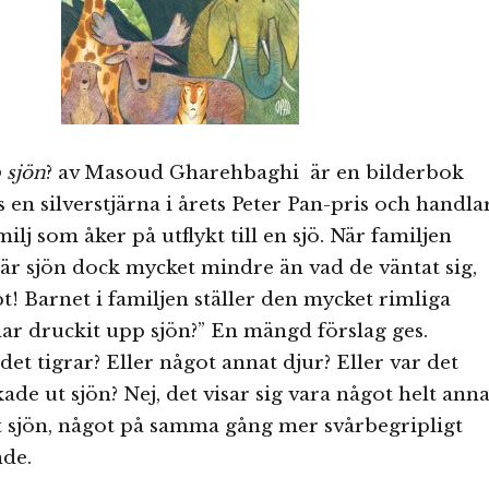
 sjön
? av Masoud Gharehbaghi är en bilderbok
 en silverstjärna i årets Peter Pan-pris och handla
ilj som åker på utflykt till en sjö. När familjen
r sjön dock mycket mindre än vad de väntat sig,
! Barnet i familjen ställer den mycket rimliga
ar druckit upp sjön?” En mängd förslag ges.
et tigrar? Eller något annat djur? Eller var det
ade ut sjön? Nej, det visar sig vara något helt anna
t sjön, något på samma gång mer svårbegripligt
de.