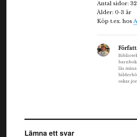
Antal sidor: 32
Ålder: 0-3 år
Köp t.ex. hos
A
Författ
Bibliote
barnboks
läs mina 
bilderbö
oskar.j
Lämna ett svar