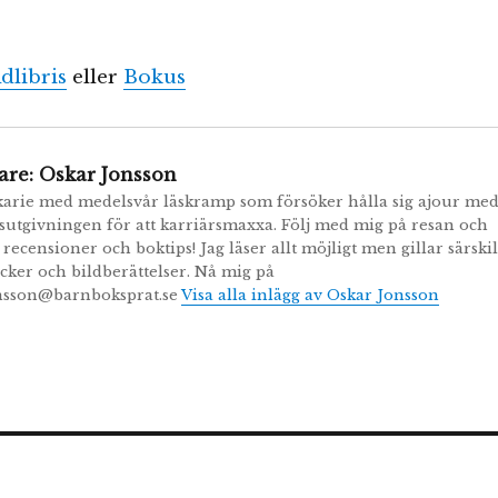
dlibris
eller
Bokus
are:
Oskar Jonsson
karie med medelsvår läskramp som försöker hålla sig ajour me
utgivningen för att karriärsmaxxa. Följ med mig på resan och
recensioner och boktips! Jag läser allt möjligt men gillar särskil
cker och bildberättelser. Nå mig på
onsson@barnboksprat.se
Visa alla inlägg av Oskar Jonsson