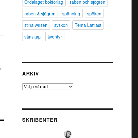
Ordalaget bokförlag
raben och sjögren
rabén & sjögren
spänning
spöken
stina wirsén
syskon
Tema Lättläst
vänskap
äventyr
d
t
ARKIV
Arkiv
SKRIBENTER