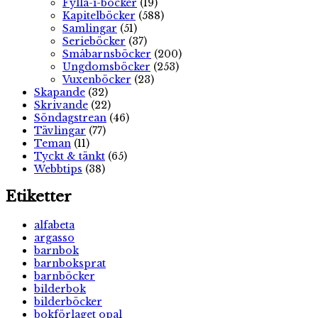
Fylla-i-böcker
(19)
Kapitelböcker
(588)
Samlingar
(51)
Serieböcker
(37)
Småbarnsböcker
(200)
Ungdomsböcker
(253)
Vuxenböcker
(23)
Skapande
(32)
Skrivande
(22)
Söndagstrean
(46)
Tävlingar
(77)
Teman
(11)
Tyckt & tänkt
(65)
Webbtips
(38)
Etiketter
alfabeta
argasso
barnbok
barnboksprat
barnböcker
bilderbok
bilderböcker
bokförlaget opal