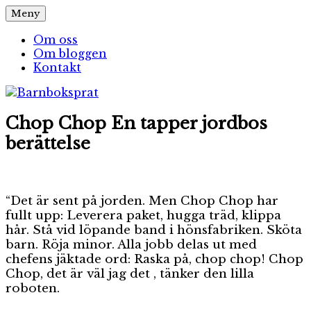
Hoppa
Meny
Barnboksprat
– en blogg om barnböcker
till
innehåll
Om oss
Om bloggen
Kontakt
Chop Chop En tapper jordbos
berättelse
“Det är sent på jorden. Men Chop Chop har
fullt upp: Leverera paket, hugga träd, klippa
hår. Stå vid löpande band i hönsfabriken. Sköta
barn. Röja minor. Alla jobb delas ut med
chefens jäktade ord: Raska på, chop chop! Chop
Chop, det är väl jag det , tänker den lilla
roboten.