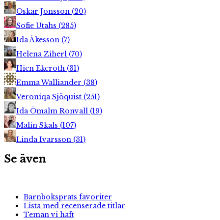
Oskar Jonsson
(
20
)
Sofie Utahs
(
285
)
Ida Åkesson
(
7
)
Helena Ziherl
(
70
)
Hien Ekeroth
(
31
)
Emma Walliander
(
38
)
Veroniqa Sjöquist
(
251
)
Ida Ömalm Ronvall
(
19
)
Malin Skals
(
107
)
Linda Ivarsson
(
31
)
Se även
Barnboksprats favoriter
Lista med recenserade titlar
Teman vi haft