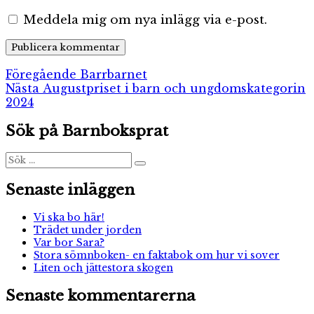
Meddela mig om nya inlägg via e-post.
Inläggsnavigering
Föregående
Föregående
Barrbarnet
Nästa
inlägg:
Nästa
Augustpriset i barn och ungdomskategorin
inlägg:
2024
Sök på Barnboksprat
Sök
Sök
efter:
Senaste inläggen
Vi ska bo här!
Trädet under jorden
Var bor Sara?
Stora sömnboken- en faktabok om hur vi sover
Liten och jättestora skogen
Senaste kommentarerna