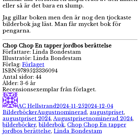
eller så är det bara en slump.
Jag gillar boken men den är nog den tjockaste
bilderbok jag läst. Man får mycket bok för
pengarna.
Chop Chop En tapper jordbos berättelse
Författare: Linda Bondestam
Illustratör: Linda Bondestam
Förlag:
Förlaget
ISBN:9789523336094
Antal sidor: 44
Ålder: 3-6 år
Recensionsexemplar från förlaget.
Författare
Publicerat
Kategorie
den
AC Hellstrand
2024-11-25
2024-12-04
Etiketter
Bilderböcker
Augustnominerad
,
augustpriset
,
augustpriset 2024
,
Augustprisetnominerad 2024
,
bilderböcker
,
bilderbok
,
Chop Chop En tapper
jordbos berättelse
,
Linda Bondestam