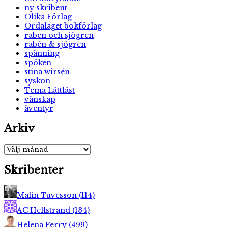
ny skribent
Olika Förlag
Ordalaget bokförlag
raben och sjögren
rabén & sjögren
spänning
spöken
stina wirsén
syskon
Tema Lättläst
vänskap
äventyr
Arkiv
Arkiv
Skribenter
Malin Tuvesson
(
114
)
AC Hellstrand
(
134
)
Helena Ferry
(
499
)