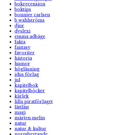
bokrecension
boktips
bonnier carlsen
b wahlströms
djur
dyslexi
emma adbåge
fakta
fantasy
favoriter
historia
humor
högläsning
idus förlag
jul
kapitelbok
kapitelböcker
kärlek
lilla piratförlaget
lättläst
magi
mårten melin
natur
natur & kultur
normbrytande