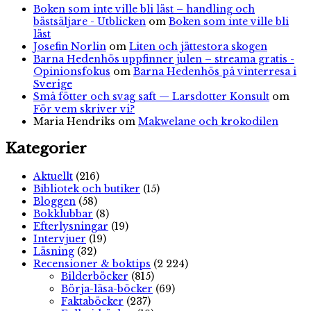
Boken som inte ville bli läst – handling och
bästsäljare - Utblicken
om
Boken som inte ville bli
läst
Josefin Norlin
om
Liten och jättestora skogen
Barna Hedenhös uppfinner julen – streama gratis -
Opinionsfokus
om
Barna Hedenhös på vinterresa i
Sverige
Små fötter och svag saft — Larsdotter Konsult
om
För vem skriver vi?
Maria Hendriks
om
Makwelane och krokodilen
Kategorier
Aktuellt
(216)
Bibliotek och butiker
(15)
Bloggen
(58)
Bokklubbar
(8)
Efterlysningar
(19)
Intervjuer
(19)
Läsning
(32)
Recensioner & boktips
(2 224)
Bilderböcker
(815)
Börja-läsa-böcker
(69)
Faktaböcker
(237)