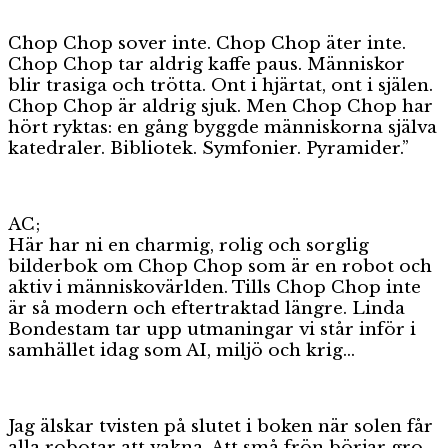
Chop Chop sover inte. Chop Chop äter inte.
Chop Chop tar aldrig kaffe paus. Människor
blir trasiga och trötta. Ont i hjärtat, ont i själen.
Chop Chop är aldrig sjuk. Men Chop Chop har
hört ryktas: en gång byggde människorna själva
katedraler. Bibliotek. Symfonier. Pyramider.”
AC;
Här har ni en charmig, rolig och sorglig
bilderbok om Chop Chop som är en robot och
aktiv i människovärlden. Tills Chop Chop inte
är så modern och eftertraktad längre. Linda
Bondestam tar upp utmaningar vi står inför i
samhället idag som AI, miljö och krig…
Jag älskar tvisten på slutet i boken när solen får
alla robotar att vakna. Att små frön börjar gro