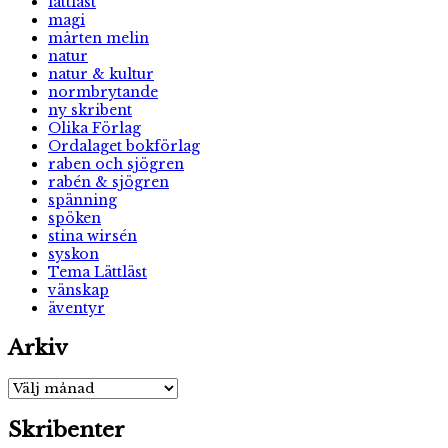
lättläst
magi
mårten melin
natur
natur & kultur
normbrytande
ny skribent
Olika Förlag
Ordalaget bokförlag
raben och sjögren
rabén & sjögren
spänning
spöken
stina wirsén
syskon
Tema Lättläst
vänskap
äventyr
Arkiv
Arkiv
Skribenter