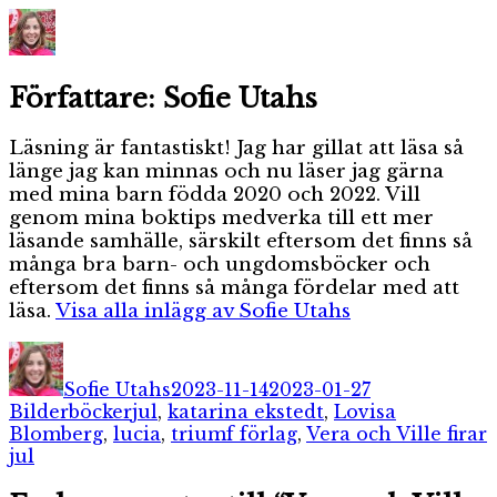
Författare:
Sofie Utahs
Läsning är fantastiskt! Jag har gillat att läsa så
länge jag kan minnas och nu läser jag gärna
med mina barn födda 2020 och 2022. Vill
genom mina boktips medverka till ett mer
läsande samhälle, särskilt eftersom det finns så
många bra barn- och ungdomsböcker och
eftersom det finns så många fördelar med att
läsa.
Visa alla inlägg av Sofie Utahs
Författare
Publicerat
Kategorier
den
Sofie Utahs
2023-11-14
2023-01-27
Etiketter
Bilderböcker
jul
,
katarina ekstedt
,
Lovisa
Blomberg
,
lucia
,
triumf förlag
,
Vera och Ville firar
jul