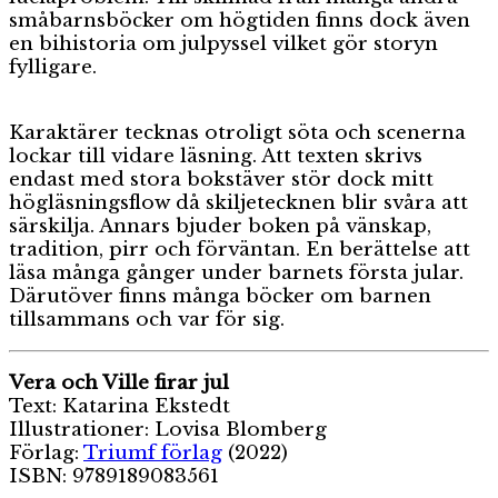
småbarnsböcker om högtiden finns dock även
en bihistoria om julpyssel vilket gör storyn
fylligare.
Karaktärer tecknas otroligt söta och scenerna
lockar till vidare läsning. Att texten skrivs
endast med stora bokstäver stör dock mitt
högläsningsflow då skiljetecknen blir svåra att
särskilja. Annars bjuder boken på vänskap,
tradition, pirr och förväntan. En berättelse att
läsa många gånger under barnets första jular.
Därutöver finns många böcker om barnen
tillsammans och var för sig.
Vera och Ville firar jul
Text: Katarina Ekstedt
Illustrationer: Lovisa Blomberg
Förlag:
Triumf förlag
(2022)
ISBN: 9789189083561