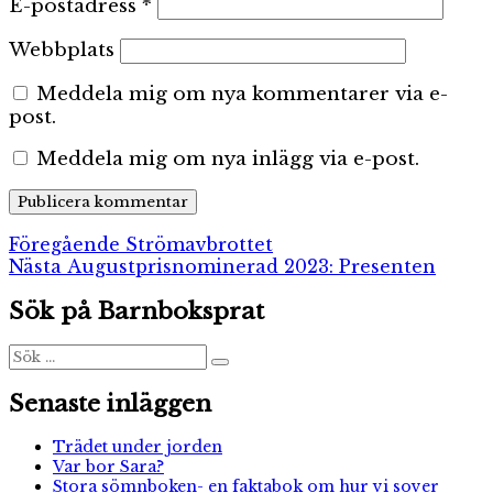
E-postadress
*
Webbplats
Meddela mig om nya kommentarer via e-
post.
Meddela mig om nya inlägg via e-post.
Inläggsnavigering
Föregående
Föregående
Strömavbrottet
Nästa
inlägg:
Nästa
Augustprisnominerad 2023: Presenten
inlägg:
Sök på Barnboksprat
Sök
Sök
efter:
Senaste inläggen
Trädet under jorden
Var bor Sara?
Stora sömnboken- en faktabok om hur vi sover