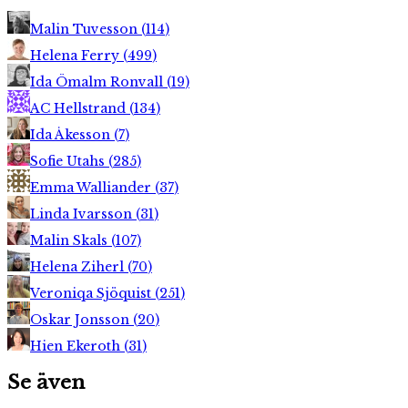
Malin Tuvesson
(
114
)
Helena Ferry
(
499
)
Ida Ömalm Ronvall
(
19
)
AC Hellstrand
(
134
)
Ida Åkesson
(
7
)
Sofie Utahs
(
285
)
Emma Walliander
(
37
)
Linda Ivarsson
(
31
)
Malin Skals
(
107
)
Helena Ziherl
(
70
)
Veroniqa Sjöquist
(
251
)
Oskar Jonsson
(
20
)
Hien Ekeroth
(
31
)
Se även