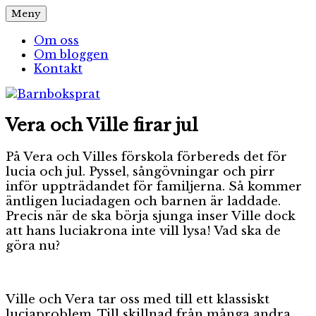
Hoppa
Meny
Barnboksprat
– en blogg om barnböcker
till
innehåll
Om oss
Om bloggen
Kontakt
Vera och Ville firar jul
På Vera och Villes förskola förbereds det för
lucia och jul. Pyssel, sångövningar och pirr
inför uppträdandet för familjerna. Så kommer
äntligen luciadagen och barnen är laddade.
Precis när de ska börja sjunga inser Ville dock
att hans luciakrona inte vill lysa! Vad ska de
göra nu?
Ville och Vera tar oss med till ett klassiskt
luciaproblem. Till skillnad från många andra