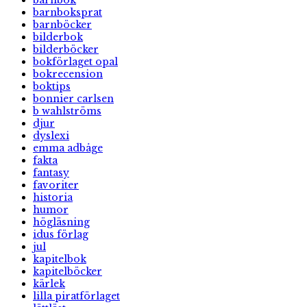
barnbok
barnboksprat
barnböcker
bilderbok
bilderböcker
bokförlaget opal
bokrecension
boktips
bonnier carlsen
b wahlströms
djur
dyslexi
emma adbåge
fakta
fantasy
favoriter
historia
humor
högläsning
idus förlag
jul
kapitelbok
kapitelböcker
kärlek
lilla piratförlaget