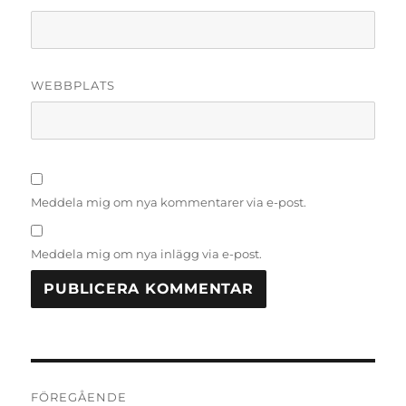
WEBBPLATS
Meddela mig om nya kommentarer via e-post.
Meddela mig om nya inlägg via e-post.
Inläggsnavigering
FÖREGÅENDE