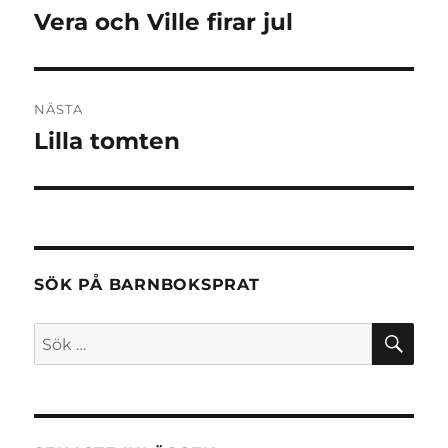
Vera och Ville firar jul
Föregående
inlägg:
NÄSTA
Lilla tomten
Nästa
inlägg:
SÖK PÅ BARNBOKSPRAT
SÖ
Sök
efter: