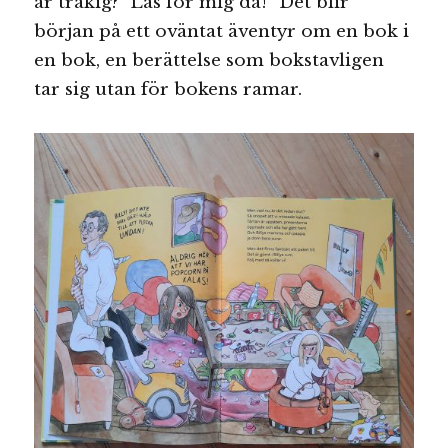
är tråkig? ”Läs för mig då!” Det blir
början på ett oväntat äventyr om en bok i
en bok, en berättelse som bokstavligen
tar sig utan för bokens ramar.