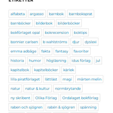
ETIKETTER
alfabeta
argasso
barnbok
barnboksprat
barnböcker
bilderbok
bilderböcker
bokförlaget opal
bokrecension
boktips
bonnier carlsen
b wahlströms
djur
dyslexi
emma adbåge
fakta
fantasy
favoriter
historia
humor
högläsning
idus förlag
jul
kapitelbok
kapitelböcker
kärlek
lilla piratförlaget
lättläst
magi
mårten melin
natur
natur & kultur
normbrytande
ny skribent
Olika Förlag
Ordalaget bokförlag
raben och sjögren
rabén & sjögren
spänning