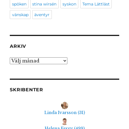
spöken
stina wirsén
syskon
Tema Lättläst
vänskap
äventyr
ARKIV
Arkiv
SKRIBENTER
Linda Ivarsson
(
31
)
Helena Ferry
(
499
)