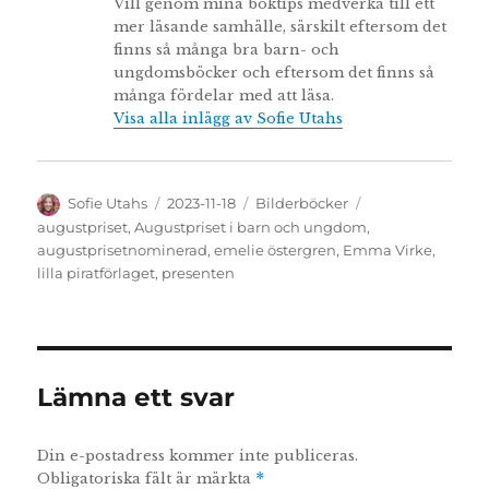
Vill genom mina boktips medverka till ett
mer läsande samhälle, särskilt eftersom det
finns så många bra barn- och
ungdomsböcker och eftersom det finns så
många fördelar med att läsa.
Visa alla inlägg av Sofie Utahs
Författare
Publicerat
Kategorier
Etiketter
Sofie Utahs
2023-11-18
Bilderböcker
den
augustpriset
,
Augustpriset i barn och ungdom
,
augustprisetnominerad
,
emelie östergren
,
Emma Virke
,
lilla piratförlaget
,
presenten
Lämna ett svar
Din e-postadress kommer inte publiceras.
Obligatoriska fält är märkta
*