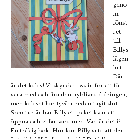
geno
m
fönst
ret
till
Billys
lägen
het.
Där
är det kalas! Vi skyndar oss in för att få
vara med och fira den nyblivna 5-åringen,
men kalaset har tyvärr redan tagit slut.
Som tur är har Billy ett paket kvar att
öppna och vi får vara med. Vad är det i?
En tråkig bok! Hur kan Billy veta att den