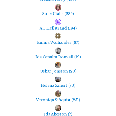
Sofie Utahs
(
285
)
AC Hellstrand
(
134
)
Emma Walliander
(
37
)
Ida Ömalm Ronvall
(
19
)
Oskar Jonsson
(
20
)
Helena Ziherl
(
70
)
Veroniqa Sjöquist
(
251
)
Ida Åkesson
(
7
)