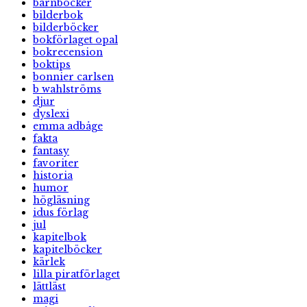
barnböcker
bilderbok
bilderböcker
bokförlaget opal
bokrecension
boktips
bonnier carlsen
b wahlströms
djur
dyslexi
emma adbåge
fakta
fantasy
favoriter
historia
humor
högläsning
idus förlag
jul
kapitelbok
kapitelböcker
kärlek
lilla piratförlaget
lättläst
magi