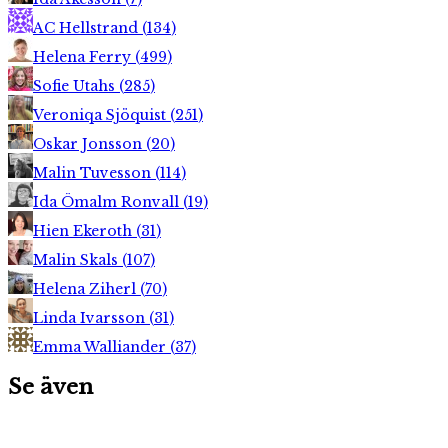
AC Hellstrand
(
134
)
Helena Ferry
(
499
)
Sofie Utahs
(
285
)
Veroniqa Sjöquist
(
251
)
Oskar Jonsson
(
20
)
Malin Tuvesson
(
114
)
Ida Ömalm Ronvall
(
19
)
Hien Ekeroth
(
31
)
Malin Skals
(
107
)
Helena Ziherl
(
70
)
Linda Ivarsson
(
31
)
Emma Walliander
(
37
)
Se även