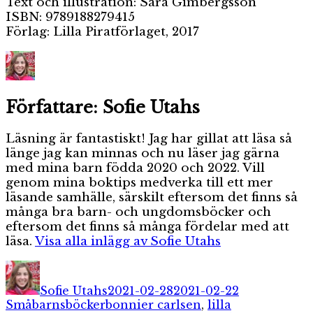
Text och illustration: Sara Gimbergsson
ISBN:
9789188279415
Förlag: Lilla Piratförlaget, 2017
Författare:
Sofie Utahs
Läsning är fantastiskt! Jag har gillat att läsa så
länge jag kan minnas och nu läser jag gärna
med mina barn födda 2020 och 2022. Vill
genom mina boktips medverka till ett mer
läsande samhälle, särskilt eftersom det finns så
många bra barn- och ungdomsböcker och
eftersom det finns så många fördelar med att
läsa.
Visa alla inlägg av Sofie Utahs
Författare
Publicerat
Kategorier
den
Sofie Utahs
2021-02-28
2021-02-22
Etiketter
Småbarnsböcker
bonnier carlsen
,
lilla