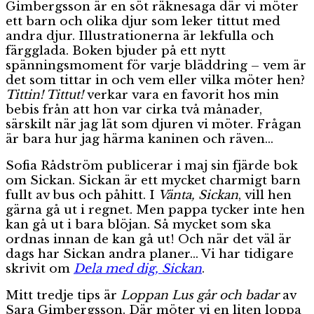
Gimbergsson är en söt räknesaga där vi möter
ett barn och olika djur som leker tittut med
andra djur. Illustrationerna är lekfulla och
färgglada. Boken bjuder på ett nytt
spänningsmoment för varje bläddring – vem är
det som tittar in och vem eller vilka möter hen?
Tittin! Tittut!
verkar vara en favorit hos min
bebis från att hon var cirka två månader,
särskilt när jag lät som djuren vi möter. Frågan
är bara hur jag härma kaninen och räven…
Sofia Rådström publicerar i maj sin fjärde bok
om Sickan. Sickan är ett mycket charmigt barn
fullt av bus och påhitt. I
Vänta, Sickan
, vill hen
gärna gå ut i regnet. Men pappa tycker inte hen
kan gå ut i bara blöjan. Så mycket som ska
ordnas innan de kan gå ut! Och när det väl är
dags har Sickan andra planer… Vi har tidigare
skrivit om
Dela med dig, Sickan
.
Mitt tredje tips är
Loppan Lus går och badar
av
Sara Gimbergsson. Där möter vi en liten loppa