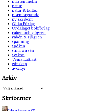
mårten melin
natur
natur & kultur
normbrytande
ny skribent
Olika Förlag
Ordalaget bokförlag
raben och sjögren
rabén & sjögren
spänning
spöken
stina wirsén
syskon
Tema Lättläst
vänskap
äventyr
Arkiv
Arkiv
Skribenter
Ida Åkesson
(
7
)