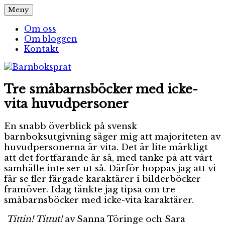
Hoppa
Meny
Barnboksprat
– en blogg om barnböcker
till
innehåll
Om oss
Om bloggen
Kontakt
Tre småbarnsböcker med icke-
vita huvudpersoner
En snabb överblick på svensk
barnboksutgivning säger mig att majoriteten av
huvudpersonerna är vita. Det är lite märkligt
att det fortfarande är så, med tanke på att vårt
samhälle inte ser ut så. Därför hoppas jag att vi
får se fler färgade karaktärer i bilderböcker
framöver. Idag tänkte jag tipsa om tre
småbarnsböcker med icke-vita karaktärer.
Tittin! Tittut!
av Sanna Töringe och Sara