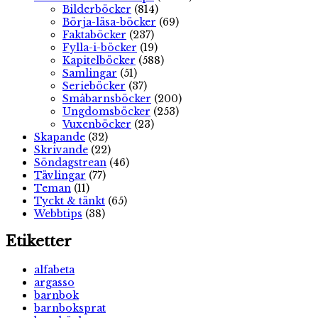
Bilderböcker
(814)
Börja-läsa-böcker
(69)
Faktaböcker
(237)
Fylla-i-böcker
(19)
Kapitelböcker
(588)
Samlingar
(51)
Serieböcker
(37)
Småbarnsböcker
(200)
Ungdomsböcker
(253)
Vuxenböcker
(23)
Skapande
(32)
Skrivande
(22)
Söndagstrean
(46)
Tävlingar
(77)
Teman
(11)
Tyckt & tänkt
(65)
Webbtips
(38)
Etiketter
alfabeta
argasso
barnbok
barnboksprat