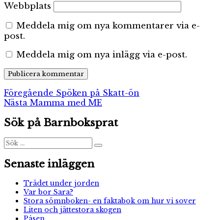
Webbplats
Meddela mig om nya kommentarer via e-
post.
Meddela mig om nya inlägg via e-post.
Inläggsnavigering
Föregående
Föregående
Spöken på Skatt-ön
Nästa
inlägg:
Nästa
Mamma med ME
inlägg:
Sök på Barnboksprat
Sök
Sök
efter:
Senaste inläggen
Trädet under jorden
Var bor Sara?
Stora sömnboken- en faktabok om hur vi sover
Liten och jättestora skogen
Påsen