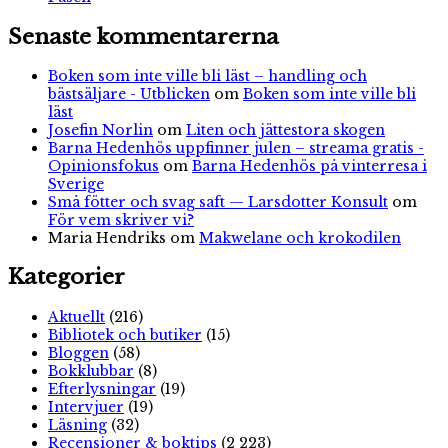
Senaste kommentarerna
Boken som inte ville bli läst – handling och
bästsäljare - Utblicken
om
Boken som inte ville bli
läst
Josefin Norlin
om
Liten och jättestora skogen
Barna Hedenhös uppfinner julen – streama gratis -
Opinionsfokus
om
Barna Hedenhös på vinterresa i
Sverige
Små fötter och svag saft — Larsdotter Konsult
om
För vem skriver vi?
Maria Hendriks
om
Makwelane och krokodilen
Kategorier
Aktuellt
(216)
Bibliotek och butiker
(15)
Bloggen
(58)
Bokklubbar
(8)
Efterlysningar
(19)
Intervjuer
(19)
Läsning
(32)
Recensioner & boktips
(2 223)