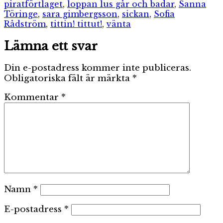
piratförtlaget
,
loppan lus går och badar
,
Sanna
Töringe
,
sara gimbergsson
,
sickan
,
Sofia
Rådström
,
tittin! tittut!
,
vänta
Lämna ett svar
Din e-postadress kommer inte publiceras.
Obligatoriska fält är märkta
*
Kommentar
*
Namn
*
E-postadress
*