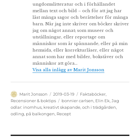
ungdomslitteratur och i förhållandet
mellan text och bild – och för att jag har
läst många sagor och berättelser för många
barn. När jag inte skriver om böcker skriver
jag om något annat; som museer och
utställningar, eller reportage om
människor som är spännande, eller på min
hemsida, eller korrekturläser, eller något
annat som har med bilder, bokstäver och
människor att göra…
Visa alla inlägg av Marit Jonsson
Författare
Publicerat
Kategorier
Marit Jonsson
2019-03-19
Faktaböcker
,
den
Etiketter
Recensioner & boktips
bonnier carlsen
,
Elin Ek
,
Jag
odlar: inomhus
,
kreativt skapande
,
och i trädgården
,
odling
,
på balkongen
,
Recept