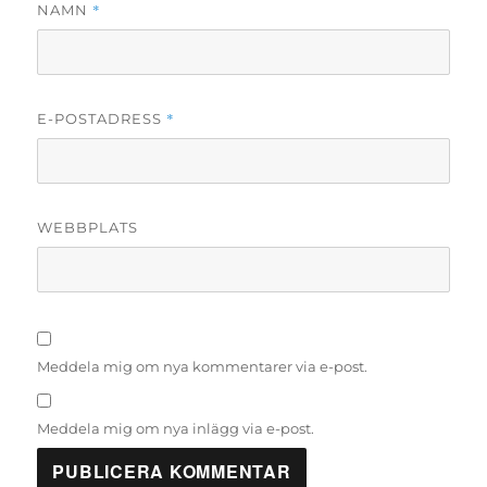
*
NAMN
*
E-POSTADRESS
WEBBPLATS
Meddela mig om nya kommentarer via e-post.
Meddela mig om nya inlägg via e-post.