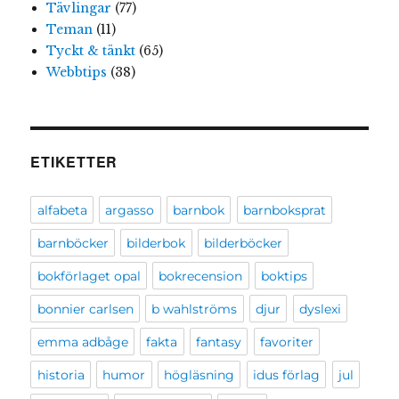
Tävlingar
(77)
Teman
(11)
Tyckt & tänkt
(65)
Webbtips
(38)
ETIKETTER
alfabeta
argasso
barnbok
barnboksprat
barnböcker
bilderbok
bilderböcker
bokförlaget opal
bokrecension
boktips
bonnier carlsen
b wahlströms
djur
dyslexi
emma adbåge
fakta
fantasy
favoriter
historia
humor
högläsning
idus förlag
jul