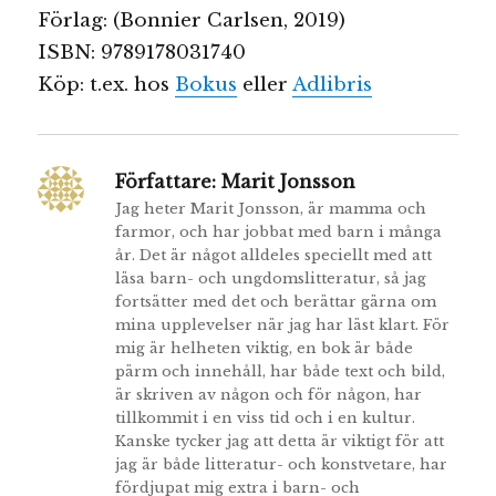
Förlag: (Bonnier Carlsen, 2019)
ISBN: 9789178031740
Köp: t.ex. hos
Bokus
eller
Adlibris
Författare:
Marit Jonsson
Jag heter Marit Jonsson, är mamma och
farmor, och har jobbat med barn i många
år. Det är något alldeles speciellt med att
läsa barn- och ungdomslitteratur, så jag
fortsätter med det och berättar gärna om
mina upplevelser när jag har läst klart. För
mig är helheten viktig, en bok är både
pärm och innehåll, har både text och bild,
är skriven av någon och för någon, har
tillkommit i en viss tid och i en kultur.
Kanske tycker jag att detta är viktigt för att
jag är både litteratur- och konstvetare, har
fördjupat mig extra i barn- och