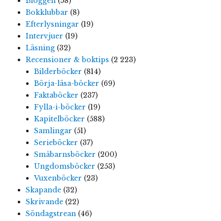
Bloggen
(58)
Bokklubbar
(8)
Efterlysningar
(19)
Intervjuer
(19)
Läsning
(32)
Recensioner & boktips
(2 223)
Bilderböcker
(814)
Börja-läsa-böcker
(69)
Faktaböcker
(237)
Fylla-i-böcker
(19)
Kapitelböcker
(588)
Samlingar
(51)
Serieböcker
(37)
Småbarnsböcker
(200)
Ungdomsböcker
(253)
Vuxenböcker
(23)
Skapande
(32)
Skrivande
(22)
Söndagstrean
(46)