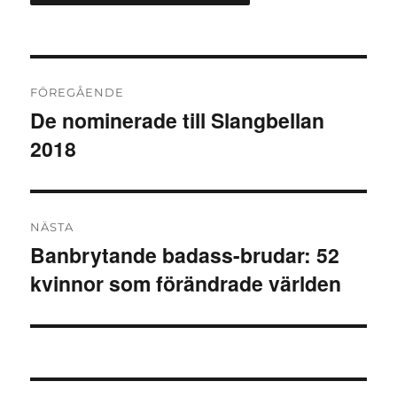
Inläggsnavigering
FÖREGÅENDE
De nominerade till Slangbellan
Föregående
2018
inlägg:
NÄSTA
Banbrytande badass-brudar: 52
Nästa
kvinnor som förändrade världen
inlägg: