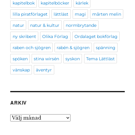
kapitelbok
kapitelböcker
kärlek
lilla piratförlaget
lättläst
magi
mårten melin
natur
natur & kultur
normbrytande
ny skribent
Olika Förlag
Ordalaget bokförlag
raben och sjögren
rabén & sjögren
spänning
spöken
stina wirsén
syskon
Tema Lättläst
vänskap
äventyr
ARKIV
Arkiv