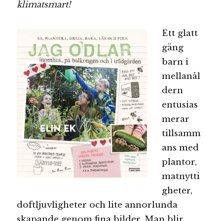
klimatsmart!
Ett glatt
gäng
barn i
mellanål
dern
entusias
merar
tillsamm
ans med
plantor,
matnytti
gheter,
doftljuvligheter och lite annorlunda
skapande genom fina bilder. Man blir