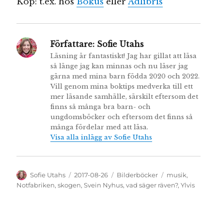
Köp: t.ex. hos
Bokus
eller
Adlibris
Författare:
Sofie Utahs
Läsning är fantastiskt! Jag har gillat att läsa
så länge jag kan minnas och nu läser jag
gärna med mina barn födda 2020 och 2022.
Vill genom mina boktips medverka till ett
mer läsande samhälle, särskilt eftersom det
finns så många bra barn- och
ungdomsböcker och eftersom det finns så
många fördelar med att läsa.
Visa alla inlägg av Sofie Utahs
Författare
Publicerat
Kategorier
Etiketter
Sofie Utahs
2017-08-26
Bilderböcker
musik
,
den
Notfabriken
,
skogen
,
Svein Nyhus
,
vad säger räven?
,
Ylvis