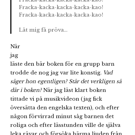
Fracka-kacka-kacka-kacka-kao!
Fracka-kacka-kacka-kacka-kao!
Låt mig få pröva…
När
jag
läste den bär boken för en grupp barn
trodde de nog jag var lite konstig.
Vad
säger hon egentligen? Står det verkligen så
där i boken?
När jag läst klart boken
tittade vi på musikvideon (jag fick
översätta den engelska texten), och efter
någon förvirrad minut såg barnen det
roliga och efter lässtunden ville de själva
leka rävar och försöka härma ljuden från