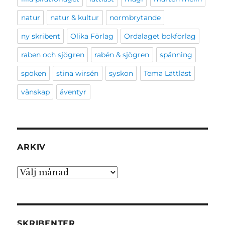
natur
natur & kultur
normbrytande
ny skribent
Olika Förlag
Ordalaget bokförlag
raben och sjögren
rabén & sjögren
spänning
spöken
stina wirsén
syskon
Tema Lättläst
vänskap
äventyr
ARKIV
Arkiv
SKRIBENTER