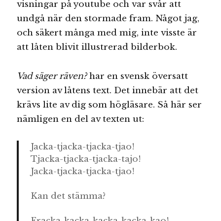
visningar på youtube och var svår att
undgå när den stormade fram. Något jag,
och säkert många med mig, inte visste är
att låten blivit illustrerad bilderbok.
Vad säger räven?
har en svensk översatt
version av låtens text. Det innebär att det
krävs lite av dig som högläsare. Så här ser
nämligen en del av texten ut:
Jacka-tjacka-tjacka-tjao!
Tjacka-tjacka-tjacka-tajo!
Jacka-tjacka-tjacka-tjao!
Kan det stämma?
Fracka-kacka-kacka-kacka-kao!