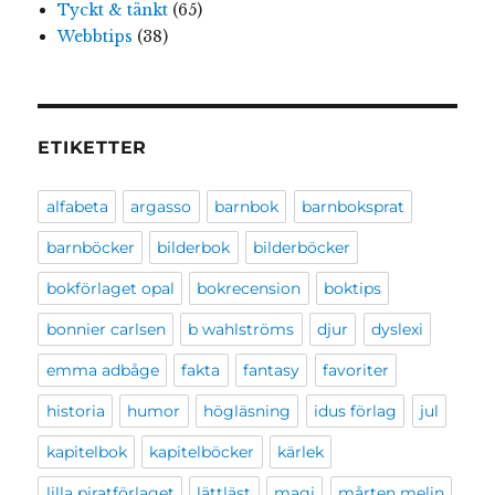
Tyckt & tänkt
(65)
Webbtips
(38)
ETIKETTER
alfabeta
argasso
barnbok
barnboksprat
barnböcker
bilderbok
bilderböcker
bokförlaget opal
bokrecension
boktips
bonnier carlsen
b wahlströms
djur
dyslexi
emma adbåge
fakta
fantasy
favoriter
historia
humor
högläsning
idus förlag
jul
kapitelbok
kapitelböcker
kärlek
lilla piratförlaget
lättläst
magi
mårten melin