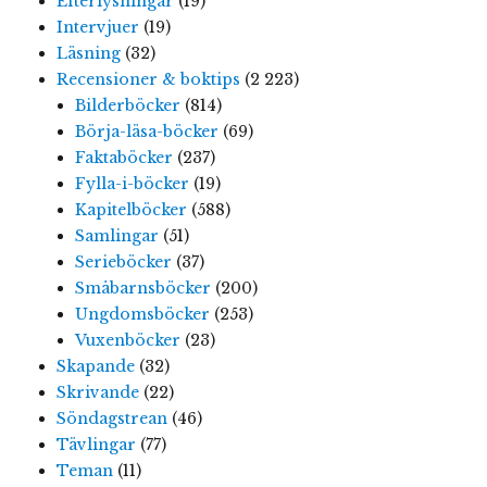
Efterlysningar
(19)
Intervjuer
(19)
Läsning
(32)
Recensioner & boktips
(2 223)
Bilderböcker
(814)
Börja-läsa-böcker
(69)
Faktaböcker
(237)
Fylla-i-böcker
(19)
Kapitelböcker
(588)
Samlingar
(51)
Serieböcker
(37)
Småbarnsböcker
(200)
Ungdomsböcker
(253)
Vuxenböcker
(23)
Skapande
(32)
Skrivande
(22)
Söndagstrean
(46)
Tävlingar
(77)
Teman
(11)