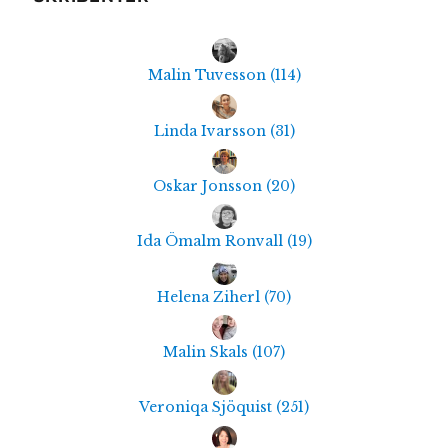
Malin Tuvesson
(
114
)
Linda Ivarsson
(
31
)
Oskar Jonsson
(
20
)
Ida Ömalm Ronvall
(
19
)
Helena Ziherl
(
70
)
Malin Skals
(
107
)
Veroniqa Sjöquist
(
251
)