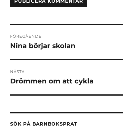
Inläggsnavigering
FÖREGÅENDE
Nina börjar skolan
Föregående
inlägg:
NÄSTA
Drömmen om att cykla
Nästa
inlägg:
SÖK PÅ BARNBOKSPRAT