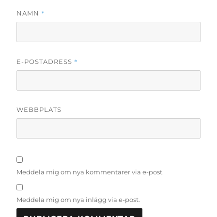
*
NAMN
*
E-POSTADRESS
WEBBPLATS
Meddela mig om nya kommentarer via e-post.
Meddela mig om nya inlägg via e-post.