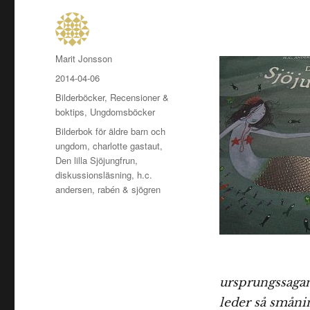
Författare
Marit Jonsson
Publicerat
2014-04-06
den
Kategorier
Bilderböcker
,
Recensioner &
boktips
,
Ungdomsböcker
Etiketter
Bilderbok för äldre barn och
ungdom
,
charlotte gastaut
,
Den lilla Sjöjungfrun
,
diskussionsläsning
,
h.c.
andersen
,
rabén & sjögren
ursprungssagan 
leder så smånin