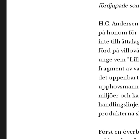
fördjupade som
H.C. Andersen 
på honom för a
inte tillrätta
förd på villovä
unge vem ”Lill
fragment av va
det uppenbart 
upphovsmannen 
miljöer och k
handlingslinje,
produkterna sk
Först en överb