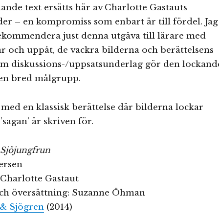
nde text ersätts här av Charlotte Gastauts
lder – en kompromiss som enbart är till fördel. Jag
rekommendera just denna utgåva till lärare med
 år och uppåt, de vackra bilderna och berättelsens
om diskussions-/uppsatsunderlag gör den lockand
 en bred målgrupp.
med en klassisk berättelse där bilderna lockar
sagan’ är skriven för.
 Sjöjungfrun
ersen
: Charlotte Gastaut
ch översättning: Suzanne Öhman
& Sjögren
(2014)