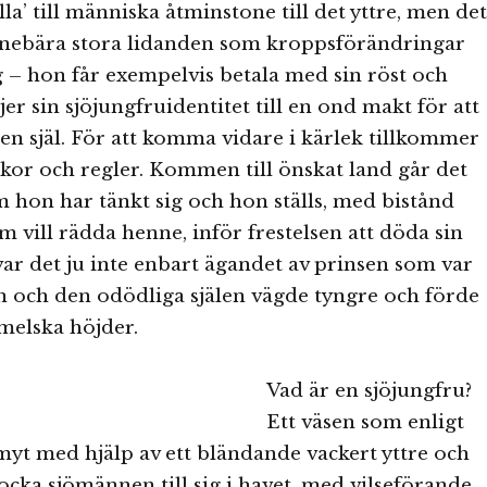
illa’ till människa åtminstone till det yttre, men det
nebära stora lidanden som kroppsförändringar
– hon får exempelvis betala med sin röst och
er sin sjöjungfruidentitet till en ond makt för att
 en själ. För att komma vidare i kärlek tillkommer
lkor och regler. Kommen till önskat land går det
om hon har tänkt sig och hon ställs, med bistånd
m vill rädda henne, inför frestelsen att döda sin
ar det ju inte enbart ägandet av prinsen som var
n och den odödliga själen vägde tyngre och förde
melska höjder.
Vad är en sjöjungfru?
Ett väsen som enligt
myt med hjälp av ett bländande vackert yttre och
ocka sjömännen till sig i havet, med vilseförande