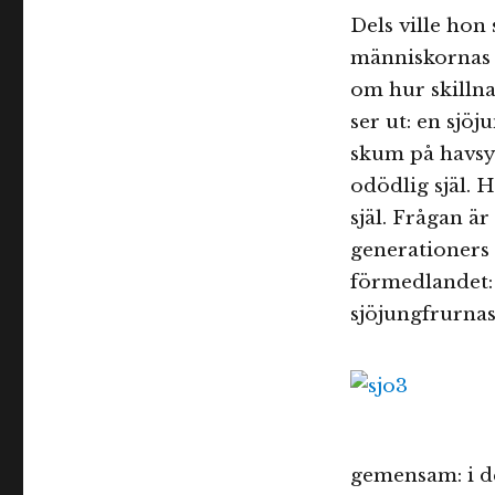
Dels ville hon
människornas 
om hur skillna
ser ut: en sjö
skum på havsy
odödlig själ. 
själ. Frågan ä
generationers 
förmedlandet: 
sjöjungfrurnas
gemensam: i de