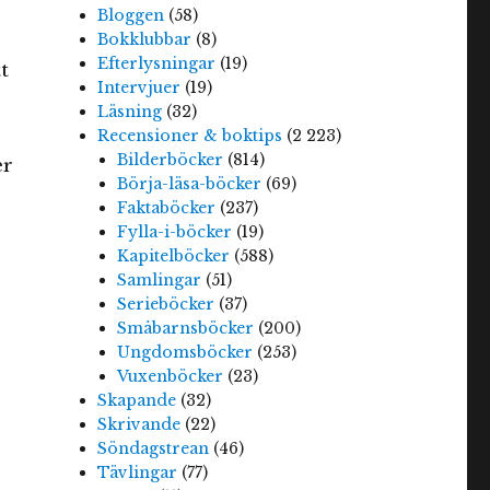
Bloggen
(58)
Bokklubbar
(8)
Efterlysningar
(19)
t
Intervjuer
(19)
Läsning
(32)
Recensioner & boktips
(2 223)
Bilderböcker
(814)
er
Börja-läsa-böcker
(69)
Faktaböcker
(237)
Fylla-i-böcker
(19)
Kapitelböcker
(588)
Samlingar
(51)
Serieböcker
(37)
Småbarnsböcker
(200)
Ungdomsböcker
(253)
Vuxenböcker
(23)
Skapande
(32)
Skrivande
(22)
Söndagstrean
(46)
Tävlingar
(77)