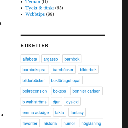
Teman
(11)
Tyckt & tänkt
(65)
Webbtips
(38)
a
ETIKETTER
alfabeta
argasso
barnbok
barnboksprat
barnböcker
bilderbok
bilderböcker
bokförlaget opal
bokrecension
boktips
bonnier carlsen
b wahlströms
djur
dyslexi
emma adbåge
fakta
fantasy
ra
favoriter
historia
humor
högläsning