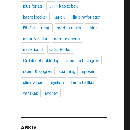
idus förlag
jul
kapitelbok
kapitelböcker
kärlek
lilla piratförlaget
lättläst
magi
mårten melin
natur
natur & kultur
normbrytande
ny skribent
Olika Förlag
Ordalaget bokförlag
raben och sjögren
rabén & sjögren
spänning
spöken
stina wirsén
syskon
Tema Lättläst
vänskap
äventyr
ARKIV