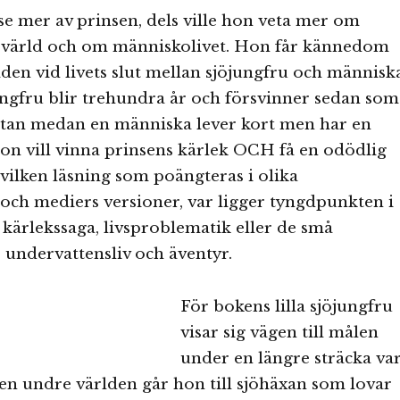
 se mer av prinsen, dels ville hon veta mer om
värld och om människolivet. Hon får kännedom
den vid livets slut mellan sjöjungfru och människ
jungfru blir trehundra år och försvinner sedan som
tan medan en människa lever kort men har en
Hon vill vinna prinsens kärlek OCH få en odödlig
r vilken läsning som poängteras i olika
och mediers versioner, var ligger tyngdpunkten i
kärlekssaga, livsproblematik eller de små
 undervattensliv och äventyr.
För bokens lilla sjöjungfru
visar sig vägen till målen
under en längre sträcka va
n undre världen går hon till sjöhäxan som lovar