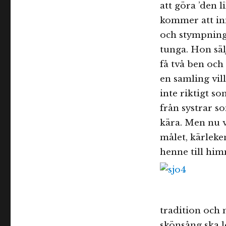
att göra ’den l
kommer att in
och stympning 
tunga. Hon sälj
få två ben och
en samling vil
inte riktigt s
från systrar so
kära. Men nu v
målet, kärleke
henne till him
tradition och 
skönsång ska l