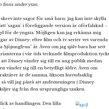
 finns under ytan.
skrev inte sagor för små barn; jag kan inte skylla
tt ’sagan’ i föreliggande version är oförfalskad –
lagd för de yngsta. Möjligen kan jag erkänna mig
gar av Disney; efter film och tv-serier vet varenda
a Sjöjungfrun” är. Även om jag själv bara har sett
rianterna i vår tids tecknade filmproduktion tyck
att Disney vänder sig till en ung publik medan
vänder sig till en betydligt äldre. Även om
araktärer är de samma, liksom huvudsaklig
 så vill jag påstå att andemeningen i Disney-
iljer sig från den ursprungliga tanken.
lick av handlingen: Den lilla