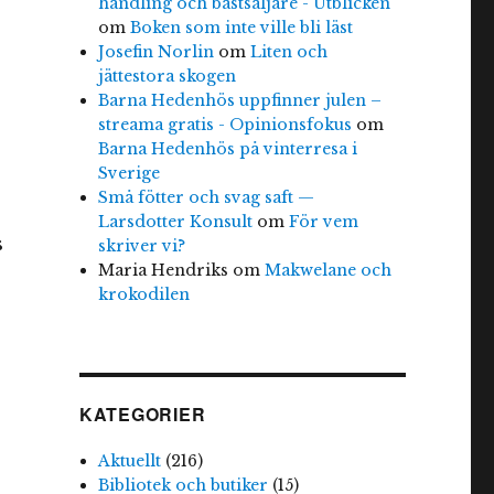
handling och bästsäljare - Utblicken
om
Boken som inte ville bli läst
Josefin Norlin
om
Liten och
jättestora skogen
Barna Hedenhös uppfinner julen –
streama gratis - Opinionsfokus
om
Barna Hedenhös på vinterresa i
Sverige
Små fötter och svag saft —
Larsdotter Konsult
om
För vem
s
skriver vi?
Maria Hendriks
om
Makwelane och
krokodilen
KATEGORIER
Aktuellt
(216)
Bibliotek och butiker
(15)