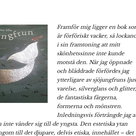
Framför mig ligger en bok s
är förföriskt vacker, så lockan
i sin framtoning att mitt
skönhetssinne inte kunde
motstå den. När jag öppnade
och bläddrade förfördes jag
ytterligare av sjöjungfruns lju
varelse, silverglans och glitter
de fantastiska färgerna,
formerna och mönstren.
Inledningsvis förträngde jag a
inte vänder sig till de yngsta. Den estetiska ytan
gom till det djupare, delvis etiska, innehållet – det