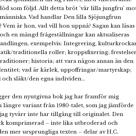
d som följd. Allt detta bröt ’vår lilla jungfru’ mo
i människa. Vad handlar Den lilla Sjöjungfrun
 Vem är hon, vad vill hon uppnå? Sagan kan läsas
och en mängd frågeställningar kan aktualiseras
andlingen, exempelvis: Integrering, kulturkrockar
ik/traditionella roller; kroppsfixering; frestelser
 traditioner; historia; att vara någon annan än den
entitet; vad är kärlek, uppoffringar/martyrskap;
lj och släkt/den egna individen…
gger den nyutgivna bok jag har framför mig
 längre variant från 1980-talet, som jag jämförde
g tyvärr inte har tillgång till originalet. Den
ock komprimerad – inte lika utbroderad och
den mer ursprungliga texten – delar av H.C.