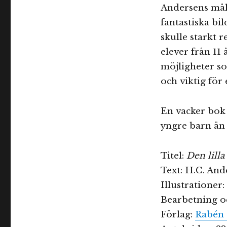
Andersens måla
fantastiska bi
skulle starkt 
elever från 11
möjligheter s
och viktig för
En vacker bok 
yngre barn än ’
Titel:
Den lilla
Text: H.C. And
Illustrationer
Bearbetning o
Förlag:
Rabén 