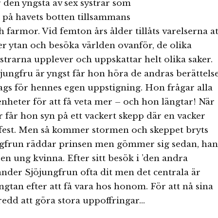
 den yngsta av sex systrar som
ts på havets botten tillsammans
h farmor. Vid femton års ålder tillåts varelserna at
er ytan och besöka världen ovanför, de olika
strarna upplever och uppskattar helt olika saker.
 jungfru är yngst får hon höra de andras berättels
ags för hennes egen uppstigning. Hon frågar alla
nheter för att få veta mer – och hon längtar! När
får hon syn på ett vackert skepp där en vacker
 fest. Men så kommer stormen och skeppet bryts
ngfrun räddar prinsen men gömmer sig sedan, han
 en ung kvinna. Efter sitt besök i ’den andra
änder Sjöjungfrun ofta dit men det centrala är
ngtan efter att få vara hos honom. För att nå sina
edd att göra stora uppoffringar…