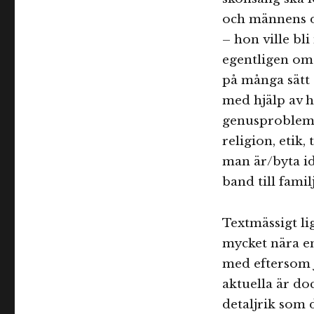
och männens dö
– hon ville bl
egentligen om?
på många sätt 
med hjälp av h
genusproblemat
religion, etik,
man är/byta id
band till fami
Textmässigt li
mycket nära en
med eftersom ja
aktuella är d
detaljrik som 