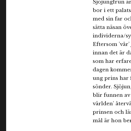
Sjöjungfrun är
bor i ett pala
med sin far oc
sätta näsan öv
individerna/sy
Eftersom ’vår’
innan det är d
som har erfare
dagen kommer 
ung prins har
sönder. Sjöju
blir funnen av
världen’ återv
prinsen och lä
mål är hon ber