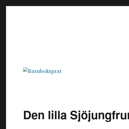
Barnboksprat
– en blogg om barnböcker
Den lilla Sjöjungfru