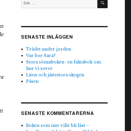
Sök
efter:
om
de
SENASTE INLÄGGEN
Trädet under jorden
Var bor Sara?
Stora sömnboken- en faktabok om
hur vi sover
Liten och jättestora skogen
va
Påsen
,
tt
SENASTE KOMMENTARERNA
Boken som inte ville bli läst –