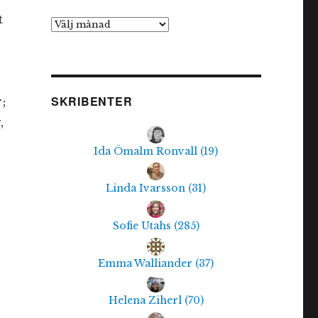
t
Arkiv
SKRIBENTER
;
,
Ida Ömalm Ronvall
(
19
)
Linda Ivarsson
(
31
)
Sofie Utahs
(
285
)
Emma Walliander
(
37
)
Helena Ziherl
(
70
)