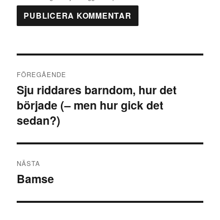
Inläggsnavigering
FÖREGÅENDE
Sju riddares barndom, hur det
Föregående
började (– men hur gick det
inlägg:
sedan?)
NÄSTA
Bamse
Nästa
inlägg: