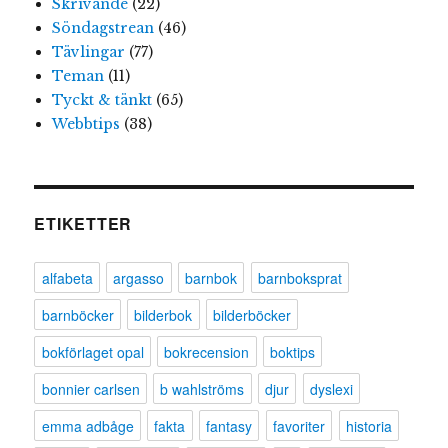
Skrivande
(22)
Söndagstrean
(46)
Tävlingar
(77)
Teman
(11)
Tyckt & tänkt
(65)
Webbtips
(38)
ETIKETTER
alfabeta
argasso
barnbok
barnboksprat
barnböcker
bilderbok
bilderböcker
bokförlaget opal
bokrecension
boktips
bonnier carlsen
b wahlströms
djur
dyslexi
emma adbåge
fakta
fantasy
favoriter
historia