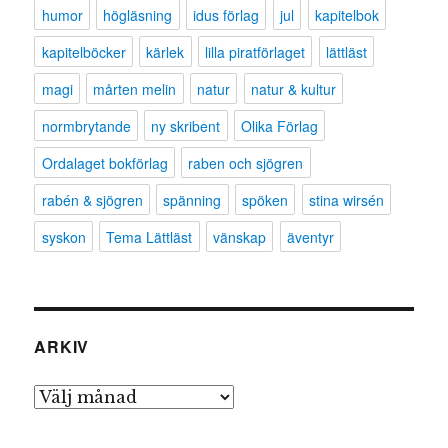
humor
högläsning
idus förlag
jul
kapitelbok
kapitelböcker
kärlek
lilla piratförlaget
lättläst
magi
mårten melin
natur
natur & kultur
normbrytande
ny skribent
Olika Förlag
Ordalaget bokförlag
raben och sjögren
rabén & sjögren
spänning
spöken
stina wirsén
syskon
Tema Lättläst
vänskap
äventyr
ARKIV
Arkiv