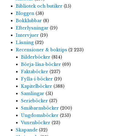
Bibliotek och butiker
(15)
Bloggen
(58)
Bokklubbar
(8)
Efterlysningar
(19)
Intervjuer
(19)
Läsning
(32)
Recensioner & boktips
(2 223)
Bilderböcker
(814)
Börja-läsa-böcker
(69)
Faktaböcker
(237)
Fylla-i-böcker
(19)
Kapitelböcker
(588)
Samlingar
(51)
Serieböcker
(37)
Småbarnsböcker
(200)
Ungdomsböcker
(253)
Vuxenböcker
(23)
Skapande
(32)