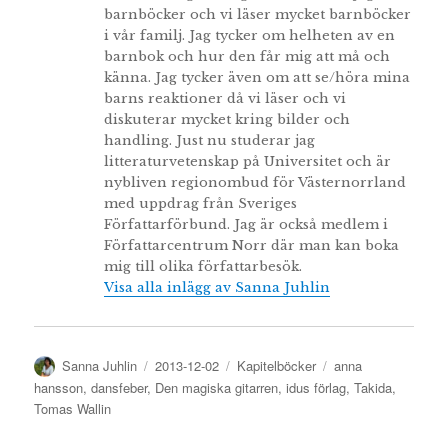
barnböcker och vi läser mycket barnböcker
i vår familj. Jag tycker om helheten av en
barnbok och hur den får mig att må och
känna. Jag tycker även om att se/höra mina
barns reaktioner då vi läser och vi
diskuterar mycket kring bilder och
handling. Just nu studerar jag
litteraturvetenskap på Universitet och är
nybliven regionombud för Västernorrland
med uppdrag från Sveriges
Författarförbund. Jag är också medlem i
Författarcentrum Norr där man kan boka
mig till olika författarbesök.
Visa alla inlägg av Sanna Juhlin
Författare
Publicerat
Kategorier
Etiketter
Sanna Juhlin
2013-12-02
Kapitelböcker
anna
den
hansson
,
dansfeber
,
Den magiska gitarren
,
idus förlag
,
Takida
,
Tomas Wallin