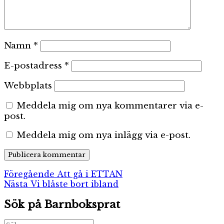
Namn
*
E-postadress
*
Webbplats
Meddela mig om nya kommentarer via e-
post.
Meddela mig om nya inlägg via e-post.
Inläggsnavigering
Föregående
Föregående
Att gå i ETTAN
Nästa
inlägg:
Nästa
Vi blåste bort ibland
inlägg:
Sök på Barnboksprat
Sök