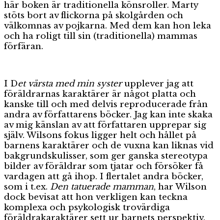
här boken är traditionella könsroller. Marty
stöts bort av flickorna på skolgården och
välkomnas av pojkarna. Med dem kan hon leka
och ha roligt till sin (traditionella) mammas
förfäran.
I D
et värsta med min syster
upplever jag att
föräldrarnas karaktärer är något platta och
kanske till och med delvis reproducerade från
andra av författarens böcker. Jag kan inte skaka
av mig känslan av att författaren upprepar sig
själv. Wilsons fokus ligger helt och hållet på
barnens karaktärer och de vuxna kan liknas vid
bakgrundskulisser, som ger ganska stereotypa
bilder av föräldrar som tjatar och försöker få
vardagen att gå ihop. I flertalet andra böcker,
som i t.ex.
Den tatuerade mamman
, har Wilson
dock bevisat att hon verkligen kan teckna
komplexa och psykologisk trovärdiga
föräldrakaraktärer sett ur barnets perspektiv.