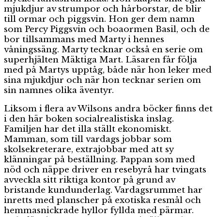
mjukdjur av strumpor och hårborstar, de blir
till ormar och piggsvin. Hon ger dem namn
som Percy Piggsvin och boaormen Basil, och de
bor tillsammans med Marty i hennes
våningssäng. Marty tecknar också en serie om
superhjälten Mäktiga Mart. Läsaren får följa
med på Martys upptåg, både när hon leker med
sina mjukdjur och när hon tecknar serien om
sin namnes olika äventyr.
Liksom i flera av Wilsons andra böcker finns det
i den här boken socialrealistiska inslag.
Familjen har det illa ställt ekonomiskt.
Mamman, som till vardags jobbar som
skolsekreterare, extrajobbar med att sy
klänningar på beställning. Pappan som med
nöd och näppe driver en resebyrå har tvingats
avveckla sitt riktiga kontor på grund av
bristande kundunderlag. Vardagsrummet har
inretts med planscher på exotiska resmål och
hemmasnickrade hyllor fyllda med pärmar.