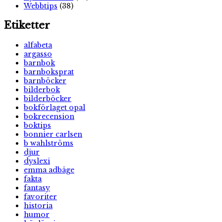
Webbtips
(38)
Etiketter
alfabeta
argasso
barnbok
barnboksprat
barnböcker
bilderbok
bilderböcker
bokförlaget opal
bokrecension
boktips
bonnier carlsen
b wahlströms
djur
dyslexi
emma adbåge
fakta
fantasy
favoriter
historia
humor