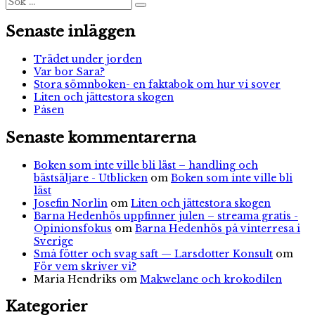
Sök
efter:
Senaste inläggen
Trädet under jorden
Var bor Sara?
Stora sömnboken- en faktabok om hur vi sover
Liten och jättestora skogen
Påsen
Senaste kommentarerna
Boken som inte ville bli läst – handling och
bästsäljare - Utblicken
om
Boken som inte ville bli
läst
Josefin Norlin
om
Liten och jättestora skogen
Barna Hedenhös uppfinner julen – streama gratis -
Opinionsfokus
om
Barna Hedenhös på vinterresa i
Sverige
Små fötter och svag saft — Larsdotter Konsult
om
För vem skriver vi?
Maria Hendriks
om
Makwelane och krokodilen
Kategorier