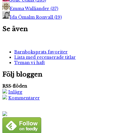
Sofie Utahs
(
285
)
Emma Walliander
(
37
)
Ida Ömalm Ronvall
(
19
)
Se även
Barnboksprats favoriter
Lista med recenserade titlar
Teman vi haft
Följ bloggen
RSS-flöden
Inlägg
Kommentarer