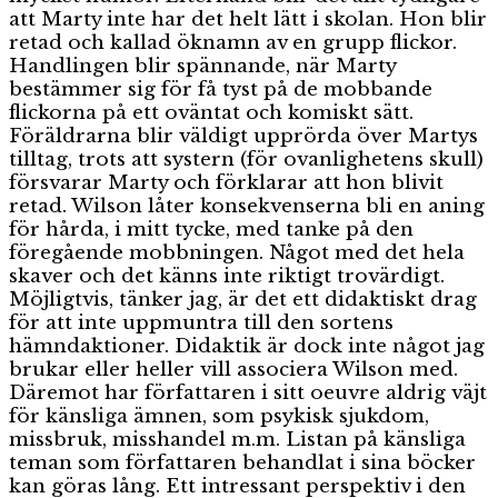
att Marty inte har det helt lätt i skolan. Hon blir
retad och kallad öknamn av en grupp flickor.
Handlingen blir spännande, när Marty
bestämmer sig för få tyst på de mobbande
flickorna på ett oväntat och komiskt sätt.
Föräldrarna blir väldigt upprörda över Martys
tilltag, trots att systern (för ovanlighetens skull)
försvarar Marty och förklarar att hon blivit
retad. Wilson låter konsekvenserna bli en aning
för hårda, i mitt tycke, med tanke på den
föregående mobbningen. Något med det hela
skaver och det känns inte riktigt trovärdigt.
Möjligtvis, tänker jag, är det ett didaktiskt drag
för att inte uppmuntra till den sortens
hämndaktioner. Didaktik är dock inte något jag
brukar eller heller vill associera Wilson med.
Däremot har författaren i sitt oeuvre aldrig väjt
för känsliga ämnen, som psykisk sjukdom,
missbruk, misshandel m.m. Listan på känsliga
teman som författaren behandlat i sina böcker
kan göras lång. Ett intressant perspektiv i den