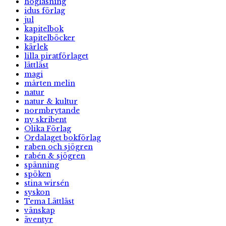
högläsning
idus förlag
jul
kapitelbok
kapitelböcker
kärlek
lilla piratförlaget
lättläst
magi
mårten melin
natur
natur & kultur
normbrytande
ny skribent
Olika Förlag
Ordalaget bokförlag
raben och sjögren
rabén & sjögren
spänning
spöken
stina wirsén
syskon
Tema Lättläst
vänskap
äventyr