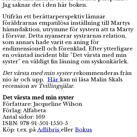
Jag saknar det i den här boken.
Utifrån ett berättarperspektiv lämnar
föräldrarnas empatilösa inställning till Martys
hämndaktion, utrymme för systern att ta Marty
i försvar. Detta nyanserar systrarnas relation,
som annars hade varit en aning för
endimensionell och förenklad. Efter ytterligare
en oväntad incident blir ”Det värsta med min
syster” en väldigt fin läsning om syskonkärlek.
Det värsta med min syster
rekommenderas från
nio år och upp.
Här
kan ni läsa Malin Skals
recension av
Tvillingsjälar
.
Det värsta med min syster
Författare: Jacqueline Wilson
Förlag: Alfabeta
Antal sidor: 169
ISBN: 978-91-501-1550-5
Köp: t.ex. på
Adlibris
eller
Bokus