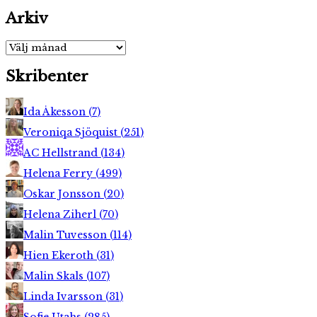
Arkiv
Arkiv
Skribenter
Ida Åkesson
(
7
)
Veroniqa Sjöquist
(
251
)
AC Hellstrand
(
134
)
Helena Ferry
(
499
)
Oskar Jonsson
(
20
)
Helena Ziherl
(
70
)
Malin Tuvesson
(
114
)
Hien Ekeroth
(
31
)
Malin Skals
(
107
)
Linda Ivarsson
(
31
)