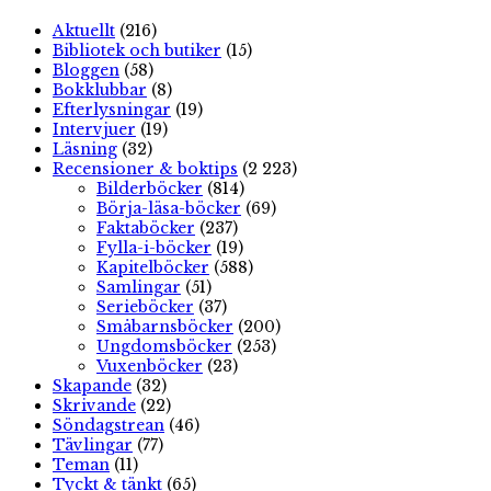
Aktuellt
(216)
Bibliotek och butiker
(15)
Bloggen
(58)
Bokklubbar
(8)
Efterlysningar
(19)
Intervjuer
(19)
Läsning
(32)
Recensioner & boktips
(2 223)
Bilderböcker
(814)
Börja-läsa-böcker
(69)
Faktaböcker
(237)
Fylla-i-böcker
(19)
Kapitelböcker
(588)
Samlingar
(51)
Serieböcker
(37)
Småbarnsböcker
(200)
Ungdomsböcker
(253)
Vuxenböcker
(23)
Skapande
(32)
Skrivande
(22)
Söndagstrean
(46)
Tävlingar
(77)
Teman
(11)
Tyckt & tänkt
(65)