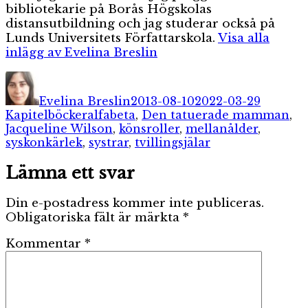
bibliotekarie på Borås Högskolas
distansutbildning och jag studerar också på
Lunds Universitets Författarskola.
Visa alla
inlägg av Evelina Breslin
Författare
Publicerat
Kategor
den
Evelina Breslin
2013-08-10
2022-03-29
Etiketter
Kapitelböcker
alfabeta
,
Den tatuerade mamman
,
Jacqueline Wilson
,
könsroller
,
mellanålder
,
syskonkärlek
,
systrar
,
tvillingsjälar
Lämna ett svar
Din e-postadress kommer inte publiceras.
Obligatoriska fält är märkta
*
Kommentar
*