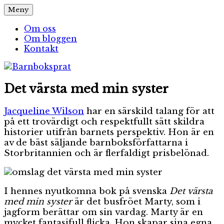
Hoppa
Meny
Barnboksprat
– en blogg om barnböcker
till
innehåll
Om oss
Om bloggen
Kontakt
Det värsta med min syster
Jacqueline Wilson
har en särskild talang för att
på ett trovärdigt och respektfullt sätt skildra
historier utifrån barnets perspektiv. Hon är en
av de bäst säljande barnboksförfattarna i
Storbritannien och är flerfaldigt prisbelönad.
I hennes nyutkomna bok på svenska
Det värsta
med min syster
är det busfröet Marty, som i
jagform berättar om sin vardag. Marty är en
mycket fantasifull flicka. Hon skapar sina egna