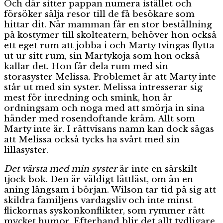
Och där sitter pappan numera istället och
försöker sälja resor till de få besökare som
hittar dit. När mamman får en stor beställning
på kostymer till skolteatern, behöver hon också
ett eget rum att jobba i och Marty tvingas flytta
ut ur sitt rum, sin Martykoja som hon också
kallar det. Hon får dela rum med sin
storasyster Melissa. Problemet är att Marty inte
står ut med sin syster. Melissa intresserar sig
mest för inredning och smink, hon är
ordningsam och noga med att smörja in sina
händer med rosendoftande kräm. Allt som
Marty inte är. I rättvisans namn kan dock sägas
att Melissa också tycks ha svårt med sin
lillasyster.
Det värsta med min syster
är inte en särskilt
tjock bok. Den är väldigt lättläst, om än en
aning långsam i början. Wilson tar tid på sig att
skildra familjens vardagsliv och inte minst
flickornas syskonkonflikter, som rymmer rätt
mycket humor. Efterhand blir det allt tydligare