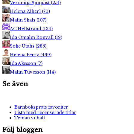
Veroniqa Sjöquist
(
251
)
Helena Ziherl
(
70
)
Malin Skals
(
107
)
AC Hellstrand
(
134
)
Ida Ömalm Ronvall
(
19
)
Sofie Utahs
(
285
)
Helena Ferry
(
499
)
Ida Åkesson
(
7
)
Malin Tuvesson
(
114
)
Se även
Barnboksprats favoriter
Lista med recenserade titlar
Teman vi haft
Följ bloggen