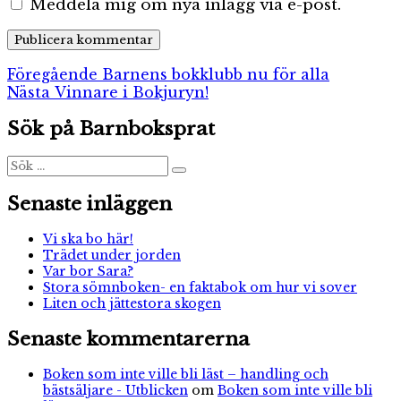
Meddela mig om nya inlägg via e-post.
Inläggsnavigering
Föregående
Föregående
Barnens bokklubb nu för alla
Nästa
inlägg:
Nästa
Vinnare i Bokjuryn!
inlägg:
Sök på Barnboksprat
Sök
Sök
efter:
Senaste inläggen
Vi ska bo här!
Trädet under jorden
Var bor Sara?
Stora sömnboken- en faktabok om hur vi sover
Liten och jättestora skogen
Senaste kommentarerna
Boken som inte ville bli läst – handling och
bästsäljare - Utblicken
om
Boken som inte ville bli