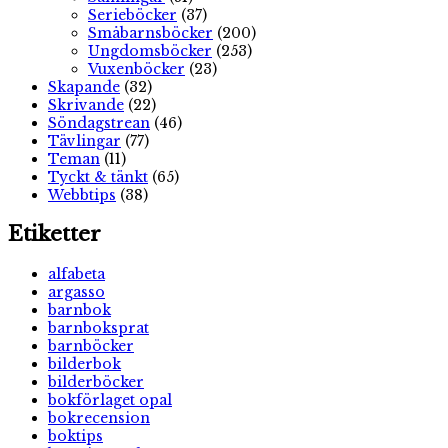
Serieböcker
(37)
Småbarnsböcker
(200)
Ungdomsböcker
(253)
Vuxenböcker
(23)
Skapande
(32)
Skrivande
(22)
Söndagstrean
(46)
Tävlingar
(77)
Teman
(11)
Tyckt & tänkt
(65)
Webbtips
(38)
Etiketter
alfabeta
argasso
barnbok
barnboksprat
barnböcker
bilderbok
bilderböcker
bokförlaget opal
bokrecension
boktips