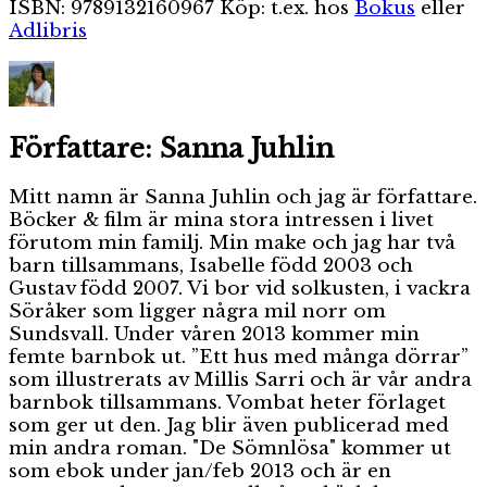
ISBN: 9789132160967 Köp: t.ex. hos
Bokus
eller
Adlibris
Författare:
Sanna Juhlin
Mitt namn är Sanna Juhlin och jag är författare.
Böcker & film är mina stora intressen i livet
förutom min familj. Min make och jag har två
barn tillsammans, Isabelle född 2003 och
Gustav född 2007. Vi bor vid solkusten, i vackra
Söråker som ligger några mil norr om
Sundsvall. Under våren 2013 kommer min
femte barnbok ut. ”Ett hus med många dörrar”
som illustrerats av Millis Sarri och är vår andra
barnbok tillsammans. Vombat heter förlaget
som ger ut den. Jag blir även publicerad med
min andra roman. "De Sömnlösa" kommer ut
som ebok under jan/feb 2013 och är en