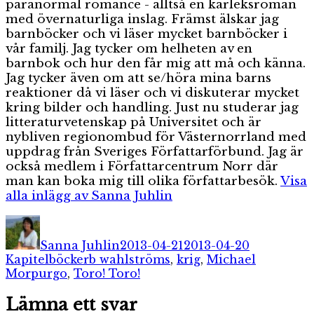
paranormal romance - alltså en kärleksroman
med övernaturliga inslag. Främst älskar jag
barnböcker och vi läser mycket barnböcker i
vår familj. Jag tycker om helheten av en
barnbok och hur den får mig att må och känna.
Jag tycker även om att se/höra mina barns
reaktioner då vi läser och vi diskuterar mycket
kring bilder och handling. Just nu studerar jag
litteraturvetenskap på Universitet och är
nybliven regionombud för Västernorrland med
uppdrag från Sveriges Författarförbund. Jag är
också medlem i Författarcentrum Norr där
man kan boka mig till olika författarbesök.
Visa
alla inlägg av Sanna Juhlin
Författare
Publicerat
Kategorier
den
Sanna Juhlin
2013-04-21
2013-04-20
Etiketter
Kapitelböcker
b wahlströms
,
krig
,
Michael
Morpurgo
,
Toro! Toro!
Lämna ett svar