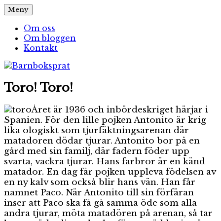
Hoppa
Meny
Barnboksprat
– en blogg om barnböcker
till
innehåll
Om oss
Om bloggen
Kontakt
Toro! Toro!
Året är 1936 och inbördeskriget härjar i
Spanien. För den lille pojken Antonito är krig
lika ologiskt som tjurfäktningsarenan där
matadoren dödar tjurar. Antonito bor på en
gård med sin familj, där fadern föder upp
svarta, vackra tjurar. Hans farbror är en känd
matador. En dag får pojken uppleva födelsen av
en ny kalv som också blir hans vän. Han får
namnet Paco. När Antonito till sin förfäran
inser att Paco ska få gå samma öde som alla
andra tjurar, möta matadören på arenan, så tar