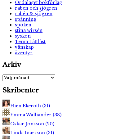
Ordalaget bokförlag
raben och sjögren
rabén & sjögren
spänning
spöken
stina wirsén
syskon
Tema Lättläst
vänskap
äventyr
Arkiv
Arkiv
Skribenter
Hien Ekeroth
(
31
)
Emma Walliander
(
38
)
Oskar Jonsson
(
20
)
Linda Ivarsson
(
31
)