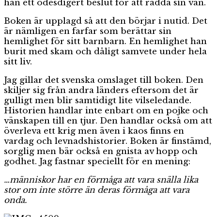
han ett ödesdigert beslut för att rädda sin vän.
Boken är upplagd så att den börjar i nutid. Det
är nämligen en farfar som berättar sin
hemlighet för sitt barnbarn. En hemlighet han
burit med skam och dåligt samvete under hela
sitt liv.
Jag gillar det svenska omslaget till boken. Den
skiljer sig från andra länders eftersom det är
gulligt men blir samtidigt lite vilseledande.
Historien handlar inte enbart om en pojke och
vänskapen till en tjur. Den handlar också om att
överleva ett krig men även i kaos finns en
vardag och levnadshistorier. Boken är finstämd,
sorglig men bär också en gnista av hopp och
godhet. Jag fastnar speciellt för en mening:
…människor har en förmåga att vara snälla lika
stor om inte större än deras förmåga att vara
onda.