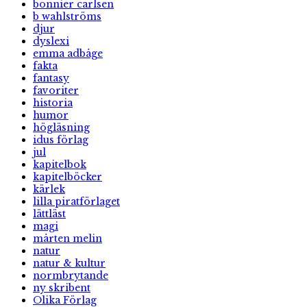
bonnier carlsen
b wahlströms
djur
dyslexi
emma adbåge
fakta
fantasy
favoriter
historia
humor
högläsning
idus förlag
jul
kapitelbok
kapitelböcker
kärlek
lilla piratförlaget
lättläst
magi
mårten melin
natur
natur & kultur
normbrytande
ny skribent
Olika Förlag