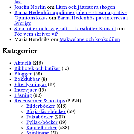
läst
Josefin Norlin
om
Liten och jättestora skogen
Barna Hedenhös uppfinner julen – streama gratis -
Opinionsfokus
om
Barna Hedenhös på vinterresa i
Sverige
Små fötter och svag saft — Larsdotter Konsult
om
För vem skriver vi?
Maria Hendriks
om
Makwelane och krokodilen
Kategorier
Aktuellt
(216)
Bibliotek och butiker
(15)
Bloggen
(58)
Bokklubbar
(8)
Efterlysningar
(19)
Intervjuer
(19)
Läsning
(32)
Recensioner & boktips
(2 224)
Bilderböcker
(815)
Börja-läsa-böcker
(69)
Faktaböcker
(237)
Fylla-i-böcker
(19)
Kapitelböcker
(588)
Samlingar
(51)