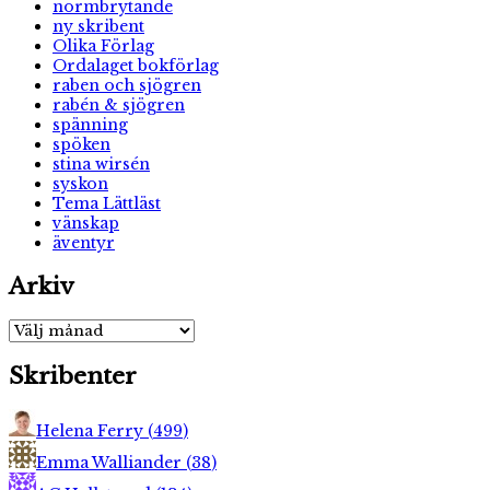
normbrytande
ny skribent
Olika Förlag
Ordalaget bokförlag
raben och sjögren
rabén & sjögren
spänning
spöken
stina wirsén
syskon
Tema Lättläst
vänskap
äventyr
Arkiv
Arkiv
Skribenter
Helena Ferry
(
499
)
Emma Walliander
(
38
)