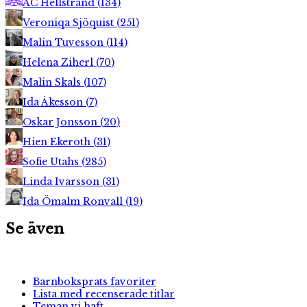
AC Hellstrand
(
134
)
Veroniqa Sjöquist
(
251
)
Malin Tuvesson
(
114
)
Helena Ziherl
(
70
)
Malin Skals
(
107
)
Ida Åkesson
(
7
)
Oskar Jonsson
(
20
)
Hien Ekeroth
(
31
)
Sofie Utahs
(
285
)
Linda Ivarsson
(
31
)
Ida Ömalm Ronvall
(
19
)
Se även
Barnboksprats favoriter
Lista med recenserade titlar
Teman vi haft