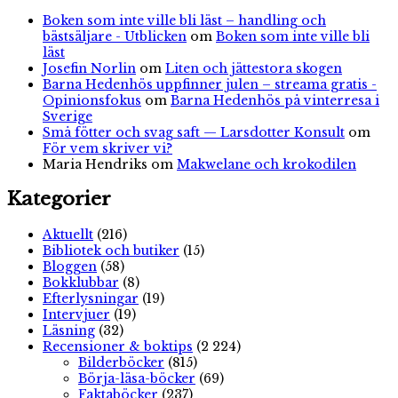
Boken som inte ville bli läst – handling och
bästsäljare - Utblicken
om
Boken som inte ville bli
läst
Josefin Norlin
om
Liten och jättestora skogen
Barna Hedenhös uppfinner julen – streama gratis -
Opinionsfokus
om
Barna Hedenhös på vinterresa i
Sverige
Små fötter och svag saft — Larsdotter Konsult
om
För vem skriver vi?
Maria Hendriks
om
Makwelane och krokodilen
Kategorier
Aktuellt
(216)
Bibliotek och butiker
(15)
Bloggen
(58)
Bokklubbar
(8)
Efterlysningar
(19)
Intervjuer
(19)
Läsning
(32)
Recensioner & boktips
(2 224)
Bilderböcker
(815)
Börja-läsa-böcker
(69)
Faktaböcker
(237)