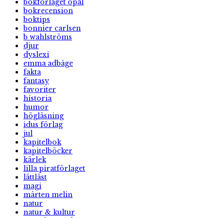
bokförlaget opal
bokrecension
boktips
bonnier carlsen
b wahlströms
djur
dyslexi
emma adbåge
fakta
fantasy
favoriter
historia
humor
högläsning
idus förlag
jul
kapitelbok
kapitelböcker
kärlek
lilla piratförlaget
lättläst
magi
mårten melin
natur
natur & kultur