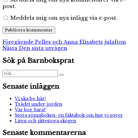
post.
Meddela mig om nya inlägg via e-post.
Inläggsnavigering
Föregående
Föregående
Pelles och Anna Elisabets julafton
Nästa
inlägg:
Nästa
Den sista utvägen
inlägg:
Sök på Barnboksprat
Sök
Sök
efter:
Senaste inläggen
Vi ska bo här!
Trädet under jorden
Var bor Sara?
Stora sömnboken- en faktabok om hur vi sover
Liten och jättestora skogen
Senaste kommentarerna