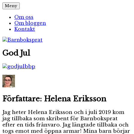
Hoppa
Meny
Barnboksprat
– en blogg om barnböcker
till
innehåll
Om oss
Om bloggen
Kontakt
God Jul
Författare:
Helena Eriksson
Jag heter Helena Eriksson och i juli 2019 kom
jag tillbaka som skribent för Barnboksprat
efter en tids frånvaro. Jag längtade tillbaka och
togs emot med öppna armar! Mina barn börjar