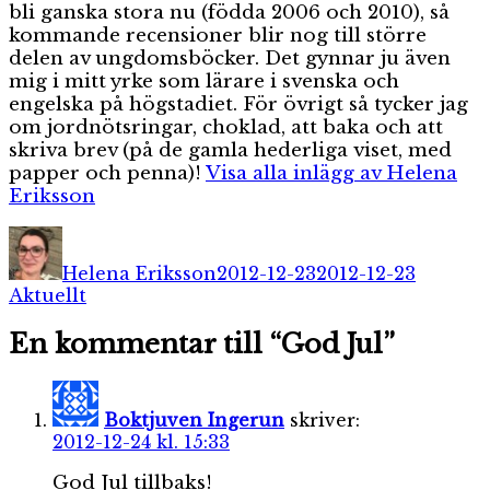
bli ganska stora nu (födda 2006 och 2010), så
kommande recensioner blir nog till större
delen av ungdomsböcker. Det gynnar ju även
mig i mitt yrke som lärare i svenska och
engelska på högstadiet. För övrigt så tycker jag
om jordnötsringar, choklad, att baka och att
skriva brev (på de gamla hederliga viset, med
papper och penna)!
Visa alla inlägg av Helena
Eriksson
Författare
Publicerat
Kategor
den
Helena Eriksson
2012-12-23
2012-12-23
Aktuellt
En kommentar till “God Jul”
Boktjuven Ingerun
skriver:
2012-12-24 kl. 15:33
God Jul tillbaks!