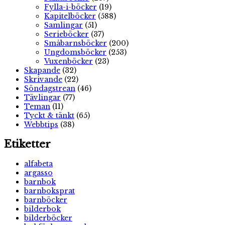
Fylla-i-böcker
(19)
Kapitelböcker
(588)
Samlingar
(51)
Serieböcker
(37)
Småbarnsböcker
(200)
Ungdomsböcker
(253)
Vuxenböcker
(23)
Skapande
(32)
Skrivande
(22)
Söndagstrean
(46)
Tävlingar
(77)
Teman
(11)
Tyckt & tänkt
(65)
Webbtips
(38)
Etiketter
alfabeta
argasso
barnbok
barnboksprat
barnböcker
bilderbok
bilderböcker