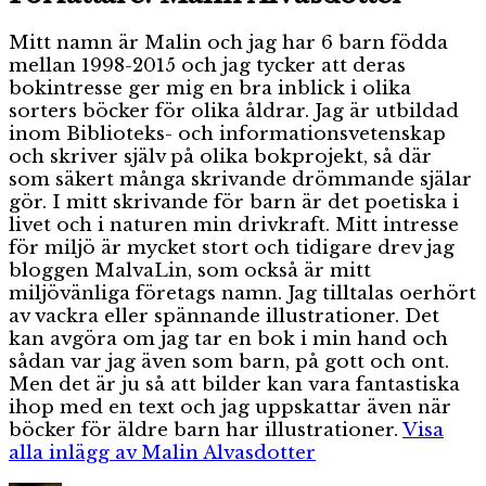
Mitt namn är Malin och jag har 6 barn födda
mellan 1998-2015 och jag tycker att deras
bokintresse ger mig en bra inblick i olika
sorters böcker för olika åldrar. Jag är utbildad
inom Biblioteks- och informationsvetenskap
och skriver själv på olika bokprojekt, så där
som säkert många skrivande drömmande själar
gör. I mitt skrivande för barn är det poetiska i
livet och i naturen min drivkraft. Mitt intresse
för miljö är mycket stort och tidigare drev jag
bloggen MalvaLin, som också är mitt
miljövänliga företags namn. Jag tilltalas oerhört
av vackra eller spännande illustrationer. Det
kan avgöra om jag tar en bok i min hand och
sådan var jag även som barn, på gott och ont.
Men det är ju så att bilder kan vara fantastiska
ihop med en text och jag uppskattar även när
böcker för äldre barn har illustrationer.
Visa
alla inlägg av Malin Alvasdotter