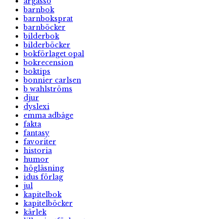
argasso
barnbok
barnboksprat
barnböcker
bilderbok
bilderböcker
bokförlaget opal
bokrecension
boktips
bonnier carlsen
b wahlströms
djur
dyslexi
emma adbåge
fakta
fantasy
favoriter
historia
humor
högläsning
idus förlag
jul
kapitelbok
kapitelböcker
kärlek