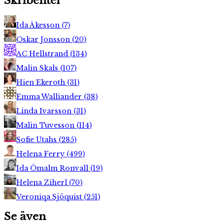
Skribenter
Ida Åkesson
(
7
)
Oskar Jonsson
(
20
)
AC Hellstrand
(
134
)
Malin Skals
(
107
)
Hien Ekeroth
(
31
)
Emma Walliander
(
38
)
Linda Ivarsson
(
31
)
Malin Tuvesson
(
114
)
Sofie Utahs
(
285
)
Helena Ferry
(
499
)
Ida Ömalm Ronvall
(
19
)
Helena Ziherl
(
70
)
Veroniqa Sjöquist
(
251
)
Se även