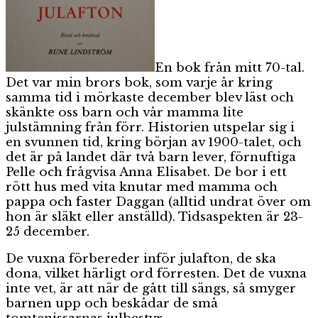
En bok från mitt 70-tal.
Det var min brors bok, som varje år kring
samma tid i mörkaste december blev läst och
skänkte oss barn och vår mamma lite
julstämning från förr. Historien utspelar sig i
en svunnen tid, kring början av 1900-talet, och
det är på landet där två barn lever, förnuftiga
Pelle och frågvisa Anna Elisabet. De bor i ett
rött hus med vita knutar med mamma och
pappa och faster Daggan (alltid undrat över om
hon är släkt eller anställd). Tidsaspekten är 23-
25 december.
De vuxna förbereder inför julafton, de ska
dona, vilket härligt ord förresten. Det de vuxna
inte vet, är att när de gått till sängs, så smyger
barnen upp och beskådar de små