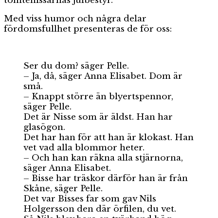
tomtenissarnas julbestyr.
Med viss humor och några delar
fördomsfullhet presenteras de för oss:
Ser du dom? säger Pelle.
– Ja, då, säger Anna Elisabet. Dom är
små.
– Knappt större än blyertspennor,
säger Pelle.
Det är Nisse som är äldst. Han har
glasögon.
Det har han för att han är klokast. Han
vet vad alla blommor heter.
– Och han kan räkna alla stjärnorna,
säger Anna Elisabet.
– Bisse har träskor därför han är från
Skåne, säger Pelle.
Det var Bisses far som gav Nils
Holgersson den där örfilen, du vet.