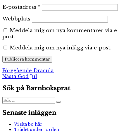
E-postadress
*
Webbplats
Meddela mig om nya kommentarer via e-
post.
Meddela mig om nya inlägg via e-post.
Inläggsnavigering
Föregående
Föregående
Dracula
Nästa
inlägg:
Nästa
God Jul
inlägg:
Sök på Barnboksprat
Sök
Sök
efter:
Senaste inläggen
Vi ska bo här!
Trädet under jorden