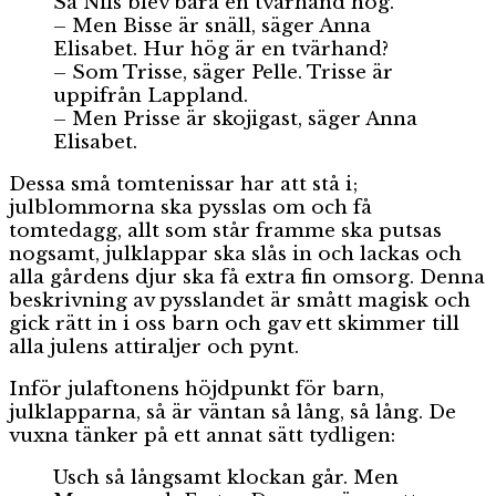
Så Nils blev bara en tvärhand hög.
– Men Bisse är snäll, säger Anna
Elisabet. Hur hög är en tvärhand?
– Som Trisse, säger Pelle. Trisse är
uppifrån Lappland.
– Men Prisse är skojigast, säger Anna
Elisabet.
Dessa små tomtenissar har att stå i;
julblommorna ska pysslas om och få
tomtedagg, allt som står framme ska putsas
nogsamt, julklappar ska slås in och lackas och
alla gårdens djur ska få extra fin omsorg. Denna
beskrivning av pysslandet är smått magisk och
gick rätt in i oss barn och gav ett skimmer till
alla julens attiraljer och pynt.
Inför julaftonens höjdpunkt för barn,
julklapparna, så är väntan så lång, så lång. De
vuxna tänker på ett annat sätt tydligen:
Usch så långsamt klockan går. Men