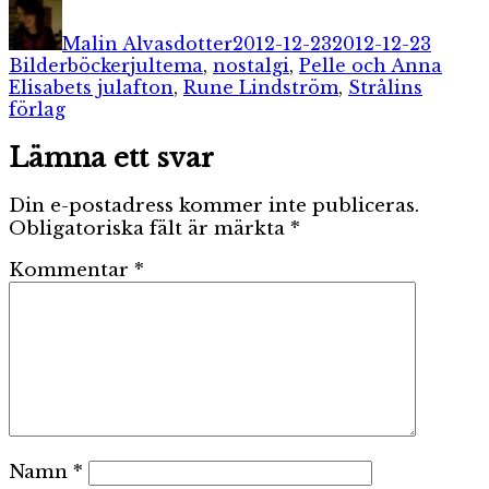
Författare
Publicerat
Kateg
den
Malin Alvasdotter
2012-12-23
2012-12-23
Etiketter
Bilderböcker
jultema
,
nostalgi
,
Pelle och Anna
Elisabets julafton
,
Rune Lindström
,
Strålins
förlag
Lämna ett svar
Din e-postadress kommer inte publiceras.
Obligatoriska fält är märkta
*
Kommentar
*
Namn
*