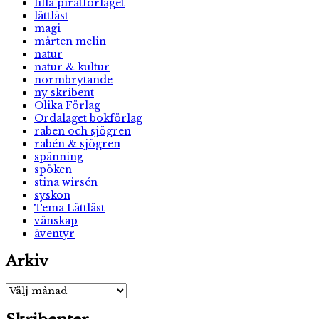
lilla piratförlaget
lättläst
magi
mårten melin
natur
natur & kultur
normbrytande
ny skribent
Olika Förlag
Ordalaget bokförlag
raben och sjögren
rabén & sjögren
spänning
spöken
stina wirsén
syskon
Tema Lättläst
vänskap
äventyr
Arkiv
Arkiv