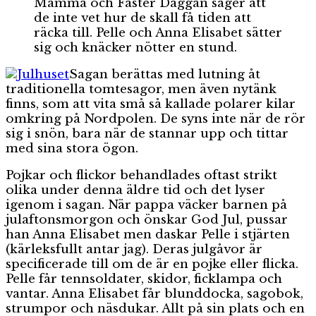
Mamma och Faster Daggan säger att
de inte vet hur de skall få tiden att
räcka till. Pelle och Anna Elisabet sätter
sig och knäcker nötter en stund.
Sagan berättas med lutning åt
traditionella tomtesagor, men även nytänk
finns, som att vita små så kallade polarer kilar
omkring på Nordpolen. De syns inte när de rör
sig i snön, bara när de stannar upp och tittar
med sina stora ögon.
Pojkar och flickor behandlades oftast strikt
olika under denna äldre tid och det lyser
igenom i sagan. När pappa väcker barnen på
julaftonsmorgon och önskar God Jul, pussar
han Anna Elisabet men daskar Pelle i stjärten
(kärleksfullt antar jag). Deras julgåvor är
specificerade till om de är en pojke eller flicka.
Pelle får tennsoldater, skidor, ficklampa och
vantar. Anna Elisabet får blunddocka, sagobok,
strumpor och näsdukar. Allt på sin plats och en