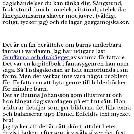
dagishändelser du kan tänka dig. Sångstund,
fruktstund, lunch, innelek, ritstund, utelek där
lånegalonisarna skaver mot juvret (väldigt
roligt, tycker jag) och de lagar geggamojskakor.
Det är en fin berättelse om barns underbara
fantasi i vardagen. Jag har tidigare läst
Gruffarna och drakägget
av samma författare.
Det var en kapitelbok i fantasygenren kan man
säga. Så Tisdagskossan är helt annorlunda i sin
form. Men det verkar inte vara något problem
för författaren att byta genre till bilderböcker
för mindre barn.
Det är Bettina Johansson som illustrerat och
hon fångat dagisvardagen på ett fint sätt. Hon
adderar detaljer som ger bilderna det lilla extra
och balanserar upp Daniel Edfeldts text mycket
bra!
Jag tycker att det är rätt skönt att det heter
dagis i boken, eftersom jag själv säger det, fast