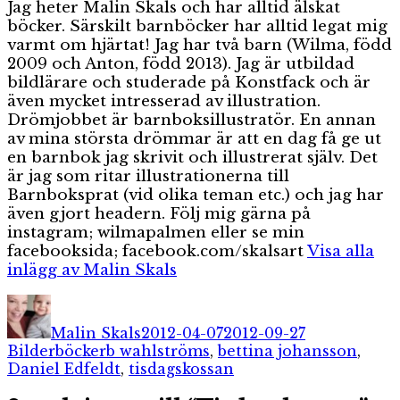
Jag heter Malin Skals och har alltid älskat
böcker. Särskilt barnböcker har alltid legat mig
varmt om hjärtat! Jag har två barn (Wilma, född
2009 och Anton, född 2013). Jag är utbildad
bildlärare och studerade på Konstfack och är
även mycket intresserad av illustration.
Drömjobbet är barnboksillustratör. En annan
av mina största drömmar är att en dag få ge ut
en barnbok jag skrivit och illustrerat själv. Det
är jag som ritar illustrationerna till
Barnboksprat (vid olika teman etc.) och jag har
även gjort headern. Följ mig gärna på
instagram; wilmapalmen eller se min
facebooksida; facebook.com/skalsart
Visa alla
inlägg av Malin Skals
Författare
Publicerat
Kategorier
den
Malin Skals
2012-04-07
2012-09-27
Etiketter
Bilderböcker
b wahlströms
,
bettina johansson
,
Daniel Edfeldt
,
tisdagskossan