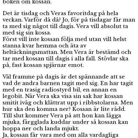
boken om kossan.
Det är tisdag och Veras favoritdag på hela
veckan. Varför då då? Jo, för på tisdagar får man
ta med sig något till dagis. Vera vill absolut ta
med sig sin kossa.
Först vill inte kossan följa med utan vill helst
stanna kvar hemma och äta av
heltäckningsmattan. Men Vera är bestämd och
tar med kossan till dagis i alla fall. Stövlar ska
på, fast kossan spjärnar emot.
Väl framme på dagis är det spännande att se
vad de andra barnen tagit med sig. En har tagit
med en trasig radiostyrd bil, en annan en
legobit. När Vera ska visa sin sak har kossan
smitit iväg och klättrat upp i ribbstolarna. Men
hur ska den komma ner? Kossan är lite rädd.
Till slut kommer Vera på att hon kan lägga
mjuka, färgglada kuddar under så kossan kan
hoppa ner och landa mjukt.
Ja, kossan får vara med om alla vardagliga