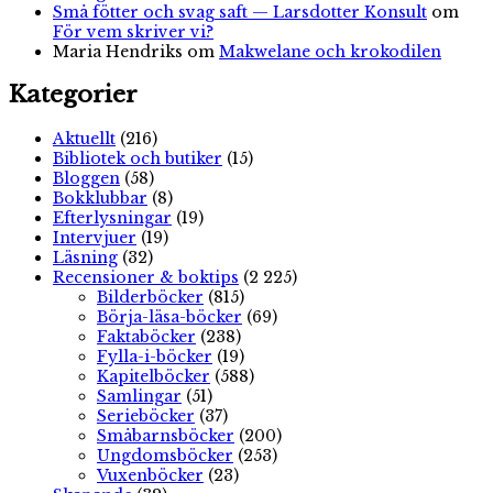
Små fötter och svag saft — Larsdotter Konsult
om
För vem skriver vi?
Maria Hendriks
om
Makwelane och krokodilen
Kategorier
Aktuellt
(216)
Bibliotek och butiker
(15)
Bloggen
(58)
Bokklubbar
(8)
Efterlysningar
(19)
Intervjuer
(19)
Läsning
(32)
Recensioner & boktips
(2 225)
Bilderböcker
(815)
Börja-läsa-böcker
(69)
Faktaböcker
(238)
Fylla-i-böcker
(19)
Kapitelböcker
(588)
Samlingar
(51)
Serieböcker
(37)
Småbarnsböcker
(200)
Ungdomsböcker
(253)
Vuxenböcker
(23)