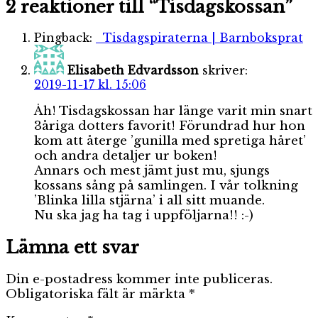
2 reaktioner till “Tisdagskossan”
Pingback:
Tisdagspiraterna | Barnboksprat
Elisabeth Edvardsson
skriver:
2019-11-17 kl. 15:06
Åh! Tisdagskossan har länge varit min snart
3åriga dotters favorit! Förundrad hur hon
kom att återge ’gunilla med spretiga håret’
och andra detaljer ur boken!
Annars och mest jämt just mu, sjungs
kossans sång på samlingen. I vår tolkning
’Blinka lilla stjärna’ i all sitt muande.
Nu ska jag ha tag i uppföljarna!! :-)
Lämna ett svar
Din e-postadress kommer inte publiceras.
Obligatoriska fält är märkta
*