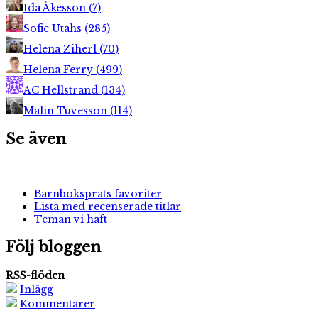
Ida Åkesson
(
7
)
Sofie Utahs
(
285
)
Helena Ziherl
(
70
)
Helena Ferry
(
499
)
AC Hellstrand
(
134
)
Malin Tuvesson
(
114
)
Se även
Barnboksprats favoriter
Lista med recenserade titlar
Teman vi haft
Följ bloggen
RSS-flöden
Inlägg
Kommentarer