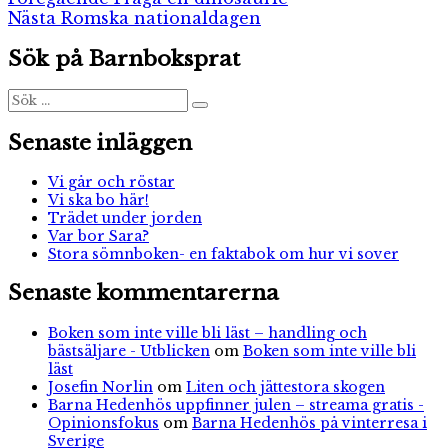
Inläggsnavigering
Nästa
inlägg:
Nästa
Romska nationaldagen
inlägg:
Sök på Barnboksprat
Sök
Sök
efter:
Senaste inläggen
Vi går och röstar
Vi ska bo här!
Trädet under jorden
Var bor Sara?
Stora sömnboken- en faktabok om hur vi sover
Senaste kommentarerna
Boken som inte ville bli läst – handling och
bästsäljare - Utblicken
om
Boken som inte ville bli
läst
Josefin Norlin
om
Liten och jättestora skogen
Barna Hedenhös uppfinner julen – streama gratis -
Opinionsfokus
om
Barna Hedenhös på vinterresa i
Sverige