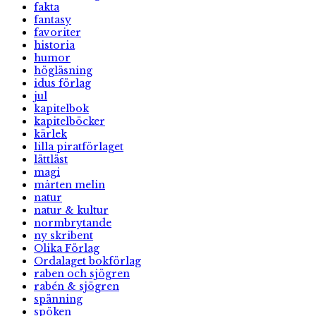
fakta
fantasy
favoriter
historia
humor
högläsning
idus förlag
jul
kapitelbok
kapitelböcker
kärlek
lilla piratförlaget
lättläst
magi
mårten melin
natur
natur & kultur
normbrytande
ny skribent
Olika Förlag
Ordalaget bokförlag
raben och sjögren
rabén & sjögren
spänning
spöken