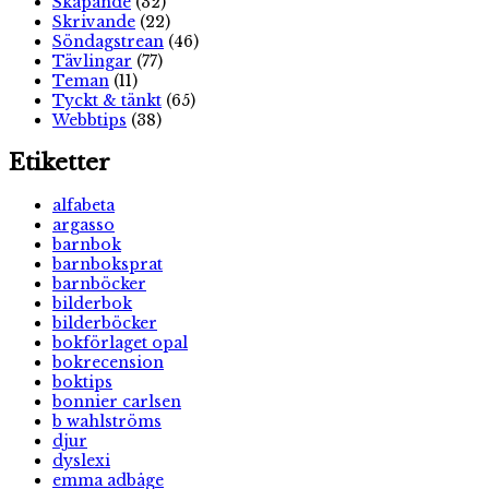
Skapande
(32)
Skrivande
(22)
Söndagstrean
(46)
Tävlingar
(77)
Teman
(11)
Tyckt & tänkt
(65)
Webbtips
(38)
Etiketter
alfabeta
argasso
barnbok
barnboksprat
barnböcker
bilderbok
bilderböcker
bokförlaget opal
bokrecension
boktips
bonnier carlsen
b wahlströms
djur
dyslexi
emma adbåge