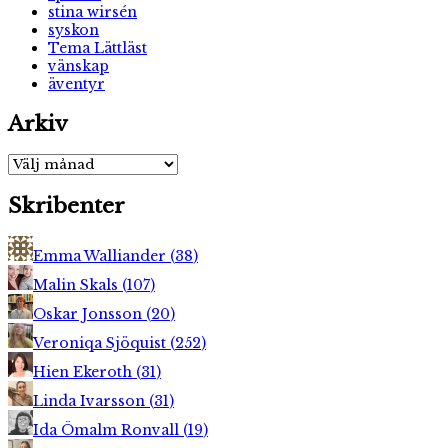
stina wirsén
syskon
Tema Lättläst
vänskap
äventyr
Arkiv
Arkiv
Skribenter
Emma Walliander
(
38
)
Malin Skals
(
107
)
Oskar Jonsson
(
20
)
Veroniqa Sjöquist
(
252
)
Hien Ekeroth
(
31
)
Linda Ivarsson
(
31
)
Ida Ömalm Ronvall
(
19
)