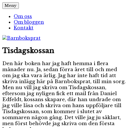
Hoppa
Meny
Barnboksprat
– en blogg om barnböcker
till
innehåll
Om oss
Om bloggen
Kontakt
Tisdagskossan
Den här boken har jag haft hemma i flera
månader nu. Ja, sedan förra året till och med
om jag ska vara ärlig. Jag har inte haft tid att
skriva inlägg här på Barnboksprat, till min sorg.
Men nu vill jag skriva om Tisdagskossan,
eftersom jag nyligen fick ett mail från Daniel
Edfeldt, kossans skapare, där han undrade om
jag ville läsa och skriva om hans uppföljare till
Tisdagskossan, som kommer i slutet av
sommaren någon gång. Det ville jag ju såklart,
men först behövde jag skriva om den första