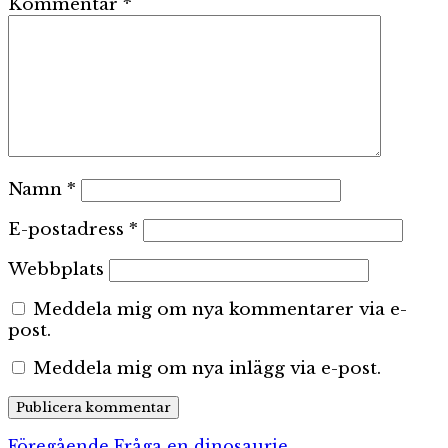
Kommentar
*
Namn
*
E-postadress
*
Webbplats
Meddela mig om nya kommentarer via e-
post.
Meddela mig om nya inlägg via e-post.
Föregående
Föregående
Fråga en dinosaurie