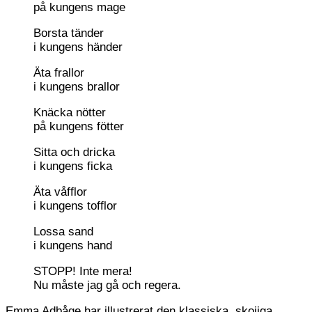
på kungens mage
Borsta tänder
i kungens händer
Äta frallor
i kungens brallor
Knäcka nötter
på kungens fötter
Sitta och dricka
i kungens ficka
Äta våfflor
i kungens tofflor
Lossa sand
i kungens hand
STOPP! Inte mera!
Nu måste jag gå och regera.
Emma Adbåge har illustrerat den klassiska, skojiga