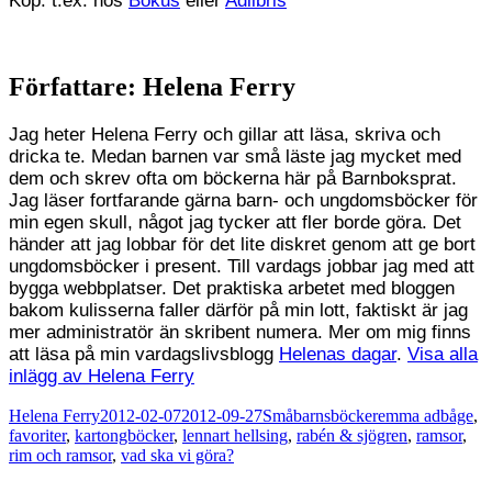
Köp: t.ex. hos
Bokus
eller
Adlibris
Författare:
Helena Ferry
Jag heter Helena Ferry och gillar att läsa, skriva och
dricka te. Medan barnen var små läste jag mycket med
dem och skrev ofta om böckerna här på Barnboksprat.
Jag läser fortfarande gärna barn- och ungdomsböcker för
min egen skull, något jag tycker att fler borde göra. Det
händer att jag lobbar för det lite diskret genom att ge bort
ungdomsböcker i present. Till vardags jobbar jag med att
bygga webbplatser. Det praktiska arbetet med bloggen
bakom kulisserna faller därför på min lott, faktiskt är jag
mer administratör än skribent numera. Mer om mig finns
att läsa på min vardagslivsblogg
Helenas dagar
.
Visa alla
inlägg av Helena Ferry
Författare
Publicerat
Kategorier
Etiketter
Helena Ferry
2012-02-07
2012-09-27
Småbarnsböcker
emma adbåge
,
den
favoriter
,
kartongböcker
,
lennart hellsing
,
rabén & sjögren
,
ramsor
,
rim och ramsor
,
vad ska vi göra?