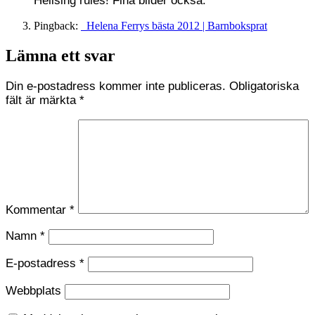
Hellsing rules! Fina bilder också.
Pingback:
Helena Ferrys bästa 2012 | Barnboksprat
Lämna ett svar
Din e-postadress kommer inte publiceras.
Obligatoriska
fält är märkta
*
Kommentar
*
Namn
*
E-postadress
*
Webbplats