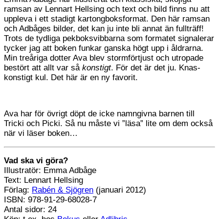
ramsan av Lennart Hellsing och text och bild finns nu att
uppleva i ett stadigt kartongboksformat. Den här ramsan
och Adbåges bilder, det kan ju inte bli annat än fullträff!
Trots de tydliga pekboksvibbarna som formatet signalerar
tycker jag att boken funkar ganska högt upp i åldrarna.
Min treåriga dotter Ava blev stormförtjust och utropade
bestört att allt var så
konstigt
. För det är det ju. Knas-
konstigt kul. Det här är en ny favorit.
Ava har för övrigt döpt de icke namngivna barnen till
Tricki och Picki. Så nu måste vi ”läsa” lite om dem också
när vi läser boken…
Vad ska vi göra?
Illustratör: Emma Adbåge
Text: Lennart Hellsing
Förlag:
Rabén & Sjögren
(januari 2012)
ISBN: 978-91-29-68028-7
Antal sidor: 24