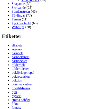
Skapande
(32)
Skrivande
(22)
Söndagstrean
(46)
Tävlingar
(77)
Teman
(11)
Tyckt & tänkt
(65)
Webbtips
(38)
Etiketter
alfabeta
argasso
barnbok
barnboksprat
barnböcker
bilderbok
bilderböcker
bokförlaget opal
bokrecension
boktips
bonnier carlsen
b wahlströms
djur
dyslexi
emma adbåge
fakta
fantasy