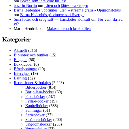
om
Boken som inte ville bli läst
Josefin Norlin
om
Liten och jättestora skogen
Barna Hedenhös uppfinner julen – streama gratis - Opinionsfokus
om
Barna Hedenhös på vinterresa i Sverige
Små fötter och svag saft — Larsdotter Konsult
om
För vem skriver
vi?
Maria Hendriks
om
Makwelane och krokodilen
Kategorier
Aktuellt
(216)
Bibliotek och butiker
(15)
Bloggen
(58)
Bokklubbar
(8)
Efterlysningar
(19)
Intervjuer
(19)
Läsning
(32)
Recensioner & boktips
(2 223)
Bilderböcker
(814)
Börja-läsa-böcker
(69)
Faktaböcker
(237)
Fylla-i-böcker
(19)
Kapitelböcker
(588)
Samlingar
(51)
Serieböcker
(37)
Småbarnsböcker
(200)
Ungdomsböcker
(253)
Vuxenböcker
(23)