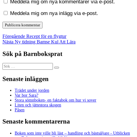
Meddela mig om nya kommentarer via e-post.
Meddela mig om nya inlägg via e-post.
Inläggsnavigering
Föregående
Föregående
Recept för en flygtur
Nästa
inlägg:
Nästa
Ny tidning Bamse Kul Att Lära
inlägg:
Sök på Barnboksprat
Sök
Sök
efter:
Senaste inläggen
Trädet under jorden
Var bor Sara?
Stora sömnboken- en faktabok om hur vi sover
Liten och jättestora skogen
Påsen
Senaste kommentarerna
Boken som inte ville bli läst – handling och bästsäljare - Utblicken