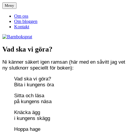
Hoppa
Meny
till
Barnboksprat
– en blogg om barnböcker
innehåll
Om oss
Om bloggen
Kontakt
Vad ska vi göra?
Ni känner säkert igen ramsan (här med en såvitt jag vet
ny slutknorr speciellt för boken):
Vad ska vi göra?
Bita i kungens öra
Sitta och läsa
på kungens näsa
Knäcka ägg
i kungens skägg
Hoppa hage