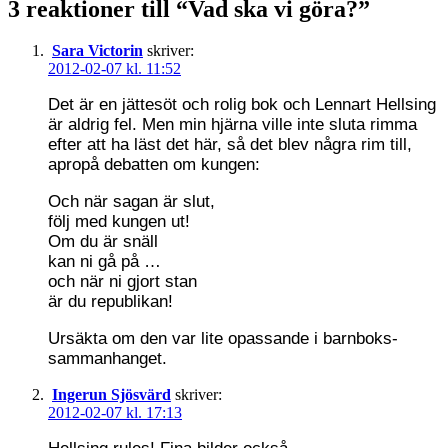
3 reaktioner till “Vad ska vi göra?”
Sara Victorin
skriver:
2012-02-07 kl. 11:52
Det är en jättesöt och rolig bok och Lennart Hellsing
är aldrig fel. Men min hjärna ville inte sluta rimma
efter att ha läst det här, så det blev några rim till,
apropå debatten om kungen:
Och när sagan är slut,
följ med kungen ut!
Om du är snäll
kan ni gå på …
och när ni gjort stan
är du republikan!
Ursäkta om den var lite opassande i barnboks-
sammanhanget.
Ingerun Sjösvärd
skriver:
2012-02-07 kl. 17:13