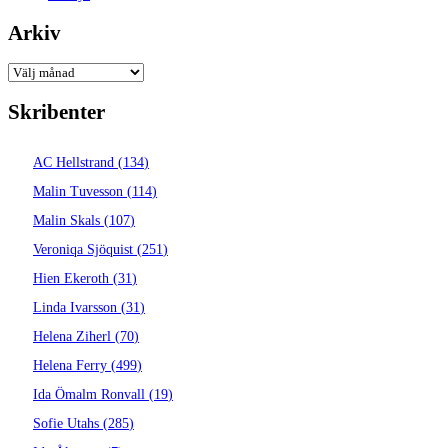
Arkiv
Arkiv
Skribenter
AC Hellstrand
(
134
)
Malin Tuvesson
(
114
)
Malin Skals
(
107
)
Veroniqa Sjöquist
(
251
)
Hien Ekeroth
(
31
)
Linda Ivarsson
(
31
)
Helena Ziherl
(
70
)
Helena Ferry
(
499
)
Ida Ömalm Ronvall
(
19
)
Sofie Utahs
(
285
)