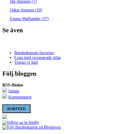
Ida Åkesson
(
7
)
Oskar Jonsson
(
20
)
Emma Walliander
(
37
)
Se även
Barnboksprats favoriter
Lista med recenserade titlar
Teman vi haft
Följ bloggen
RSS-flöden
Inlägg
Kommentarer