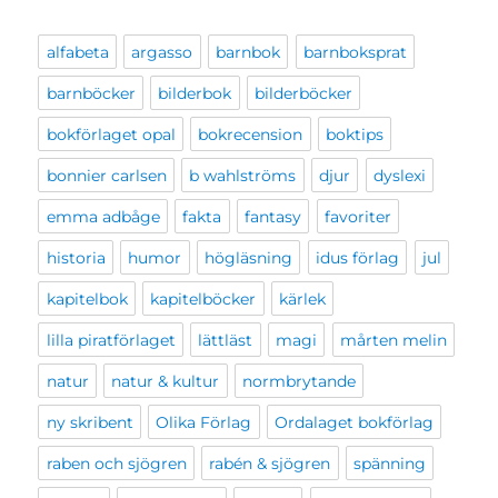
alfabeta
argasso
barnbok
barnboksprat
barnböcker
bilderbok
bilderböcker
bokförlaget opal
bokrecension
boktips
bonnier carlsen
b wahlströms
djur
dyslexi
emma adbåge
fakta
fantasy
favoriter
historia
humor
högläsning
idus förlag
jul
kapitelbok
kapitelböcker
kärlek
lilla piratförlaget
lättläst
magi
mårten melin
natur
natur & kultur
normbrytande
ny skribent
Olika Förlag
Ordalaget bokförlag
raben och sjögren
rabén & sjögren
spänning