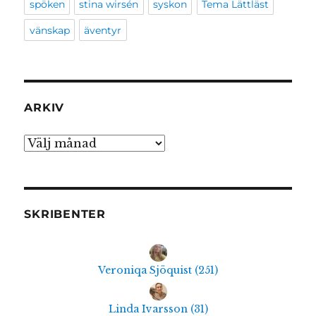
spöken
stina wirsén
syskon
Tema Lättläst
vänskap
äventyr
ARKIV
Arkiv
SKRIBENTER
Veroniqa Sjöquist
(
251
)
Linda Ivarsson
(
31
)