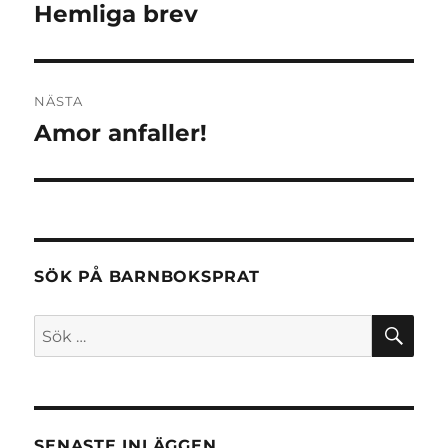
Hemliga brev
Föregående
inlägg:
NÄSTA
Amor anfaller!
Nästa
inlägg:
SÖK PÅ BARNBOKSPRAT
SÖ
Sök
efter:
SENASTE INLÄGGEN