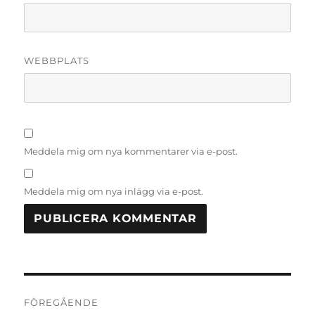
WEBBPLATS
Meddela mig om nya kommentarer via e-post.
Meddela mig om nya inlägg via e-post.
Inläggsnavigering
FÖREGÅENDE