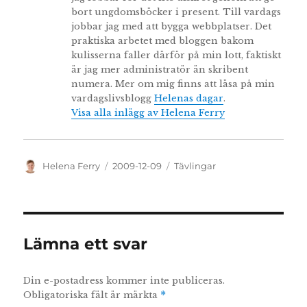
bort ungdomsböcker i present. Till vardags
jobbar jag med att bygga webbplatser. Det
praktiska arbetet med bloggen bakom
kulisserna faller därför på min lott, faktiskt
är jag mer administratör än skribent
numera. Mer om mig finns att läsa på min
vardagslivsblogg
Helenas dagar
.
Visa alla inlägg av Helena Ferry
Författare
Publicerat
Kategorier
Helena Ferry
2009-12-09
Tävlingar
den
Lämna ett svar
Din e-postadress kommer inte publiceras.
Obligatoriska fält är märkta
*