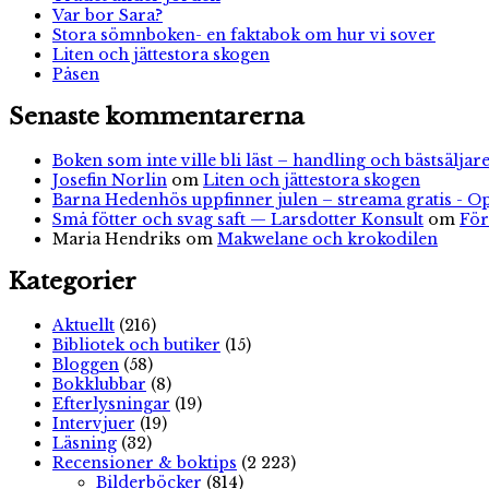
Var bor Sara?
Stora sömnboken- en faktabok om hur vi sover
Liten och jättestora skogen
Påsen
Senaste kommentarerna
Boken som inte ville bli läst – handling och bästsäljare
Josefin Norlin
om
Liten och jättestora skogen
Barna Hedenhös uppfinner julen – streama gratis - O
Små fötter och svag saft — Larsdotter Konsult
om
För
Maria Hendriks
om
Makwelane och krokodilen
Kategorier
Aktuellt
(216)
Bibliotek och butiker
(15)
Bloggen
(58)
Bokklubbar
(8)
Efterlysningar
(19)
Intervjuer
(19)
Läsning
(32)
Recensioner & boktips
(2 223)
Bilderböcker
(814)