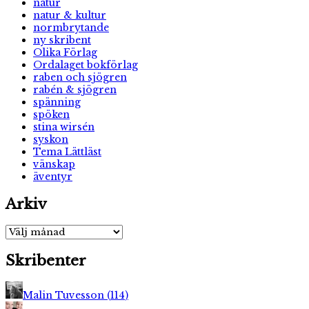
natur
natur & kultur
normbrytande
ny skribent
Olika Förlag
Ordalaget bokförlag
raben och sjögren
rabén & sjögren
spänning
spöken
stina wirsén
syskon
Tema Lättläst
vänskap
äventyr
Arkiv
Arkiv
Skribenter
Malin Tuvesson
(
114
)