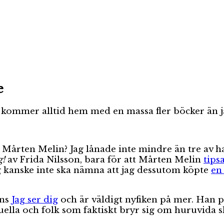
e
 jag kommer alltid hem med en massa fler böcker än 
på Mårten Melin? Jag lånade inte mindre än tre av 
g!
av Frida Nilsson, bara för att Mårten Melin
tips
g kanske inte ska nämna att jag dessutom köpte
en
ins
Jag ser dig
och är väldigt nyfiken på mer. Han
uella och folk som faktiskt bryr sig om huruvida sk