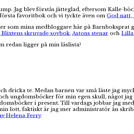
ump. Jag blev förstås jätteglad, eftersom Kalle-böcke
första favoritbok och vi tyckte även om
God natt, 
öcker som mina medbloggare här på Barnboksprat g
 Blixtens skruvade sovbok
,
Astons stenar
och
Lilla
m redan ligger på min läslista?
va och dricka te. Medan barnen var små läste jag 
och ungdomsböcker för min egen skull, något jag ty
gdomsböcker i present. Till vardags jobbar jag med
n lott, faktiskt är jag mer administratör än skri
 av Helena Ferry
Etiketter