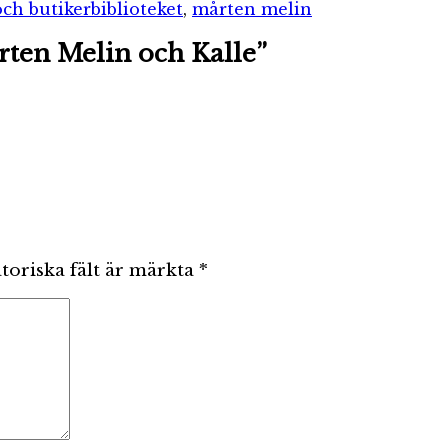
och butiker
biblioteket
,
mårten melin
rten Melin och Kalle”
toriska fält är märkta
*