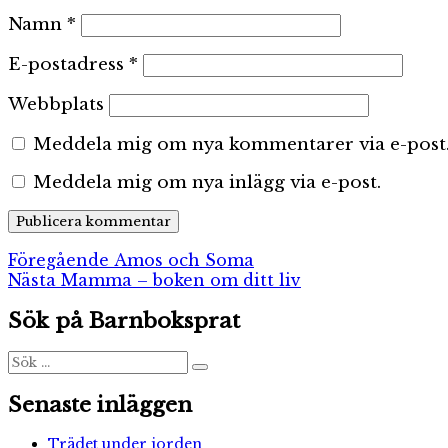
Namn
*
E-postadress
*
Webbplats
Meddela mig om nya kommentarer via e-post
Meddela mig om nya inlägg via e-post.
Inläggsnavigering
Föregående
Föregående
Amos och Soma
Nästa
inlägg:
Nästa
Mamma – boken om ditt liv
inlägg:
Sök på Barnboksprat
Sök
Sök
efter:
Senaste inläggen
Trädet under jorden