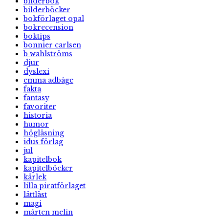
bilderbok
bilderböcker
bokförlaget opal
bokrecension
boktips
bonnier carlsen
b wahlströms
djur
dyslexi
emma adbåge
fakta
fantasy
favoriter
historia
humor
högläsning
idus förlag
jul
kapitelbok
kapitelböcker
kärlek
lilla piratförlaget
lättläst
magi
mårten melin