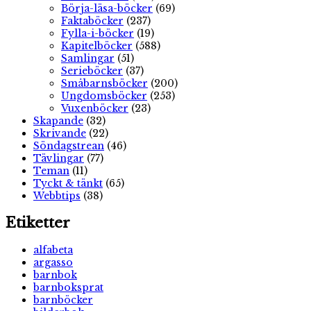
Börja-läsa-böcker
(69)
Faktaböcker
(237)
Fylla-i-böcker
(19)
Kapitelböcker
(588)
Samlingar
(51)
Serieböcker
(37)
Småbarnsböcker
(200)
Ungdomsböcker
(253)
Vuxenböcker
(23)
Skapande
(32)
Skrivande
(22)
Söndagstrean
(46)
Tävlingar
(77)
Teman
(11)
Tyckt & tänkt
(65)
Webbtips
(38)
Etiketter
alfabeta
argasso
barnbok
barnboksprat
barnböcker