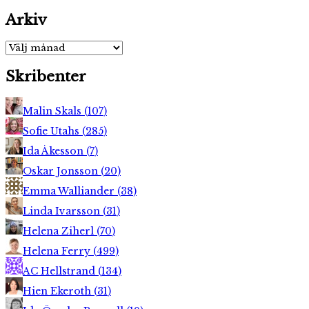
Arkiv
Arkiv
Skribenter
Malin Skals
(
107
)
Sofie Utahs
(
285
)
Ida Åkesson
(
7
)
Oskar Jonsson
(
20
)
Emma Walliander
(
38
)
Linda Ivarsson
(
31
)
Helena Ziherl
(
70
)
Helena Ferry
(
499
)
AC Hellstrand
(
134
)
Hien Ekeroth
(
31
)