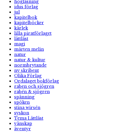
högläsning
idus förlag
jul
kapitelbok
kapitelböcker
kärlek
lilla piratförlaget
lättläst
magi
mårten melin
natur
natur & kultur
normbrytande
ny skribent
Olika Förlag
Ordalaget bokförlag
raben och sjögren
rabén & sjögren
spänning
spöken
stina wirsén
syskon
Tema Lättläst
vänskap
äventyr