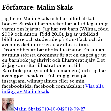
Författare:
Malin Skals
Jag heter Malin Skals och har alltid älskat
böcker. Särskilt barnböcker har alltid legat mig
varmt om hjärtat! Jag har två barn (Wilma, född
2009 och Anton, född 2013). Jag är utbildad
bildlärare och studerade på Konstfack och är
även mycket intresserad av illustration.
Drömjobbet är barnboksillustratör. En annan
av mina största drömmar är att en dag få ge ut
en barnbok jag skrivit och illustrerat själv. Det
är jag som ritar illustrationerna till
Barnboksprat (vid olika teman etc.) och jag har
även gjort headern. Följ mig gärna på
instagram; wilmapalmen eller se min
facebooksida; facebook.com/skalsart
Visa alla
inlägg av Malin Skals
Författare
Publicerat
Kategorier
den
Malin Skals
2010-10-04
2012-09-27