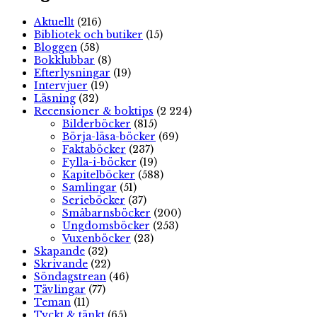
Aktuellt
(216)
Bibliotek och butiker
(15)
Bloggen
(58)
Bokklubbar
(8)
Efterlysningar
(19)
Intervjuer
(19)
Läsning
(32)
Recensioner & boktips
(2 224)
Bilderböcker
(815)
Börja-läsa-böcker
(69)
Faktaböcker
(237)
Fylla-i-böcker
(19)
Kapitelböcker
(588)
Samlingar
(51)
Serieböcker
(37)
Småbarnsböcker
(200)
Ungdomsböcker
(253)
Vuxenböcker
(23)
Skapande
(32)
Skrivande
(22)
Söndagstrean
(46)
Tävlingar
(77)
Teman
(11)
Tyckt & tänkt
(65)