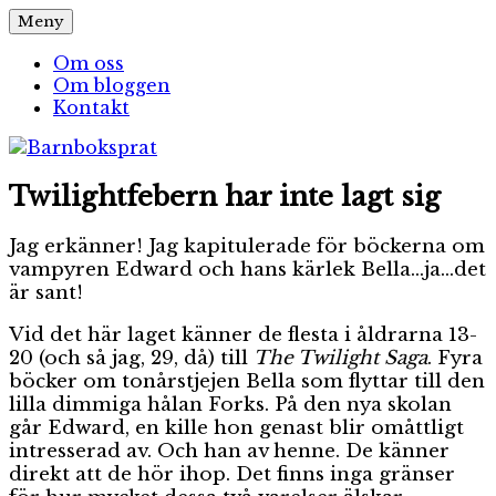
Hoppa
Meny
Barnboksprat
– en blogg om barnböcker
till
innehåll
Om oss
Om bloggen
Kontakt
Twilightfebern har inte lagt sig
Jag erkänner! Jag kapitulerade för böckerna om
vampyren Edward och hans kärlek Bella…ja…det
är sant!
Vid det här laget känner de flesta i åldrarna 13-
20 (och så jag, 29, då) till
The Twilight Saga
. Fyra
böcker om tonårstjejen Bella som flyttar till den
lilla dimmiga hålan Forks. På den nya skolan
går Edward, en kille hon genast blir omåttligt
intresserad av. Och han av henne. De känner
direkt att de hör ihop. Det finns inga gränser