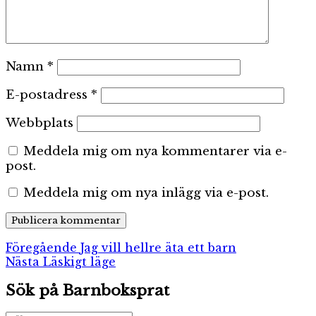
Namn
*
E-postadress
*
Webbplats
Meddela mig om nya kommentarer via e-
post.
Meddela mig om nya inlägg via e-post.
Inläggsnavigering
Föregående
Föregående
Jag vill hellre äta ett barn
Nästa
inlägg:
Nästa
Läskigt läge
inlägg:
Sök på Barnboksprat