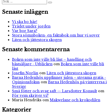
Sök
Sök
efter:
Senaste inläggen
Vi ska bo här!
Trädet under jorden
Var bor Sara?
Stora sömnboken- en faktabok om hur vi sover
Liten och jättestora skogen
Senaste kommentarerna
Boken som inte ville bli läst – handling och
bästsäljare - Utblicken
om
Boken som inte ville bli
läst
Josefin Norlin
om
Liten och jättestora skogen
Barna Hedenhös uppfinner julen – streama gratis -
Opinionsfokus
om
Barna Hedenhös på vinterresa i
Sverige
Små fötter och svag saft — Larsdotter Konsult
om
För vem skriver vi?
Maria Hendriks
om
Makwelane och krokodilen
Kategorier