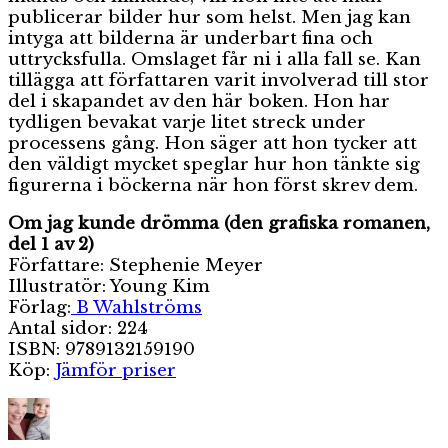
publicerar bilder hur som helst. Men jag kan
intyga att bilderna är underbart fina och
uttrycksfulla. Omslaget får ni i alla fall se. Kan
tillägga att författaren varit involverad till stor
del i skapandet av den här boken. Hon har
tydligen bevakat varje litet streck under
processens gång. Hon säger att hon tycker att
den väldigt mycket speglar hur hon tänkte sig
figurerna i böckerna när hon först skrev dem.
Om jag kunde drömma (den grafiska romanen,
del 1 av 2)
Författare: Stephenie Meyer
Illustratör: Young Kim
Förlag:
B Wahlströms
Antal sidor: 224
ISBN: 9789132159190
Köp:
Jämför priser