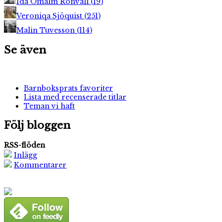
Ida Ömalm Ronvall
(
19
)
Veroniqa Sjöquist
(
251
)
Malin Tuvesson
(
114
)
Se även
Barnboksprats favoriter
Lista med recenserade titlar
Teman vi haft
Följ bloggen
RSS-flöden
Inlägg
Kommentarer