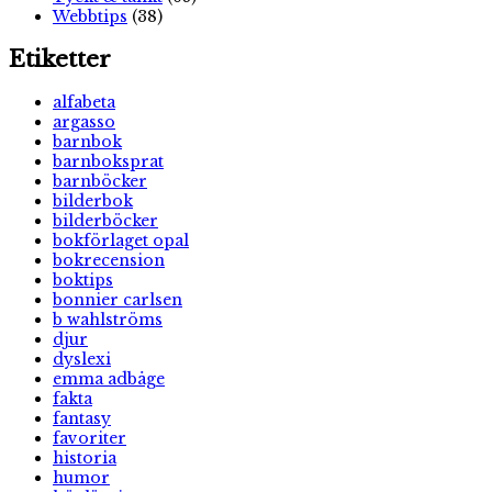
Webbtips
(38)
Etiketter
alfabeta
argasso
barnbok
barnboksprat
barnböcker
bilderbok
bilderböcker
bokförlaget opal
bokrecension
boktips
bonnier carlsen
b wahlströms
djur
dyslexi
emma adbåge
fakta
fantasy
favoriter
historia
humor