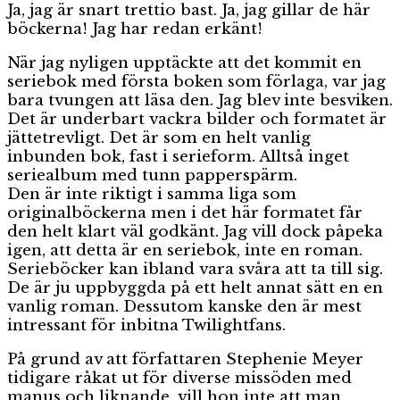
Ja, jag är snart trettio bast. Ja, jag gillar de här
böckerna! Jag har redan erkänt!
När jag nyligen upptäckte att det kommit en
seriebok med första boken som förlaga, var jag
bara tvungen att läsa den. Jag blev inte besviken.
Det är underbart vackra bilder och formatet är
jättetrevligt. Det är som en helt vanlig
inbunden bok, fast i serieform. Alltså inget
seriealbum med tunn papperspärm.
Den är inte riktigt i samma liga som
originalböckerna men i det här formatet får
den helt klart väl godkänt. Jag vill dock påpeka
igen, att detta är en seriebok, inte en roman.
Serieböcker kan ibland vara svåra att ta till sig.
De är ju uppbyggda på ett helt annat sätt en en
vanlig roman. Dessutom kanske den är mest
intressant för inbitna Twilightfans.
På grund av att författaren Stephenie Meyer
tidigare råkat ut för diverse missöden med
manus och liknande, vill hon inte att man