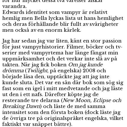
för hur mycket dessa två varelser älskar
varandra.
Edwards identitet som vampyr är relativt
hemlig men Bella lyckas lista ut hans hemlighet
och deras förhållande blir fullt av svårigheter
men också av en enorm kärlek.
Jag har sedan jag var liten, känt en stor passion
för just vampyrhistorier. Filmer, böcker och tv-
serier med vampyrtema har länge fångat min
uppmärksamhet och det verkar inte slå av på
takten. När jag fick boken
Om jag kunde
drömma
(
Twilight
, på engelska) 2008 och
började läsa den, upptäckte jag att jag inte
kunde sluta. Det var en sån där bok som sög sig
fast som en igel i mitt medvetande och jag läste
ut den i ett nafs. Därefter köpte jag de
resterande tre delarna (
New Moon, Eclipse och
Breaking Dawn
) och läste de med samma
intensitet som den första boken (dock läste jag
de övriga tre på originalspråket engelska, vilket
faktiskt var snäppet bättre).