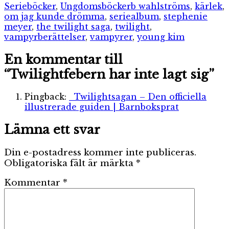
Etiketter
Serieböcker
,
Ungdomsböcker
b wahlströms
,
kärlek
,
om jag kunde drömma
,
seriealbum
,
stephenie
meyer
,
the twilight saga
,
twilight
,
vampyrberättelser
,
vampyrer
,
young kim
En kommentar till
“Twilightfebern har inte lagt sig”
Pingback:
Twilightsagan – Den officiella
illustrerade guiden | Barnboksprat
Lämna ett svar
Din e-postadress kommer inte publiceras.
Obligatoriska fält är märkta
*
Kommentar
*