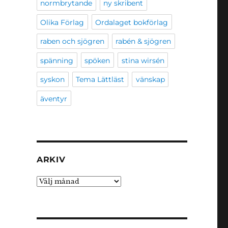
normbrytande
ny skribent
Olika Förlag
Ordalaget bokförlag
raben och sjögren
rabén & sjögren
spänning
spöken
stina wirsén
syskon
Tema Lättläst
vänskap
äventyr
ARKIV
Arkiv