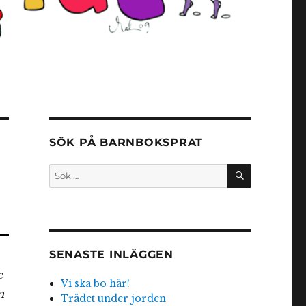
SÖK PÅ BARNBOKSPRAT
SÖK
Sök
efter:
SENASTE INLÄGGEN
e
Vi ska bo här!
m
Trädet under jorden