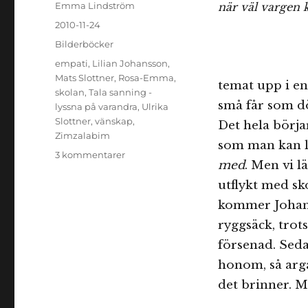
Författare
Emma Lindström
när väl vargen k
Publicerat
2010-11-24
den
Kategorier
Bilderböcker
Etiketter
empati
,
Lilian Johansson
,
Mats Slottner
,
Rosa-Emma
,
temat upp i en
skolan
,
Tala sanning -
små får som d
lyssna på varandra
,
Ulrika
Slottner
,
vänskap
,
Det hela börj
Zimzalabim
som man kan lä
till
3 kommentarer
med
. Men vi l
Tala
sanning
utflykt med sk
–
kommer Johan 
lyssna
ryggsäck, trots
på
varandra
försenad. Seda
honom, så arga
det brinner. M