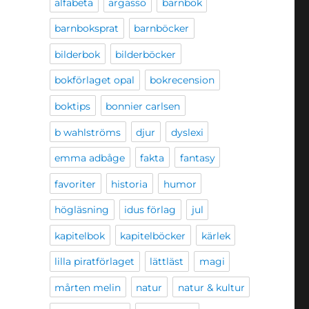
alfabeta
argasso
barnbok
barnboksprat
barnböcker
bilderbok
bilderböcker
bokförlaget opal
bokrecension
boktips
bonnier carlsen
b wahlströms
djur
dyslexi
emma adbåge
fakta
fantasy
favoriter
historia
humor
högläsning
idus förlag
jul
kapitelbok
kapitelböcker
kärlek
lilla piratförlaget
lättläst
magi
mårten melin
natur
natur & kultur