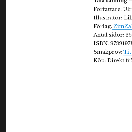
Tala sanning –
Författare: Ul
Illustratör: L
Förlag:
ZimZa
Antal sidor: 26
ISBN: 9789197
Smakprov:
Tit
Köp: Direkt f