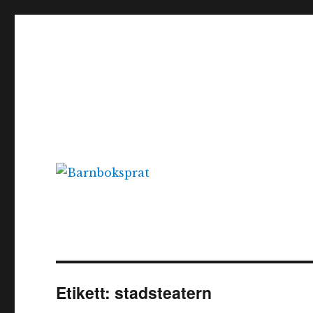
Barnboksprat
– en blogg om barnböcker
Etikett:
stadsteatern