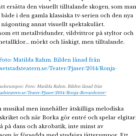
att ersätta den visuellt tilltalande skogen, som ma
v både i den gamla klassiska tv-serien och den nya
någonting annat visuellt spektakulärt.
om ett metallvidunder, vildvittror på styltor och
allklor… mörkt och läskigt, men tilltalande.
dsrumpor. Foto: Matilda Rahm. Bilden lånad från
tadsteatern.se/Teater/Pjaser/2014/Ronja-Rovardotter/
n musikal men innehåller åtskilliga melodiska
skriket och när Borka gör entré och spelar elgitar
å på dans och akrobatik, inte minst av
som är försedda med studsiga jätterumpor. Ett