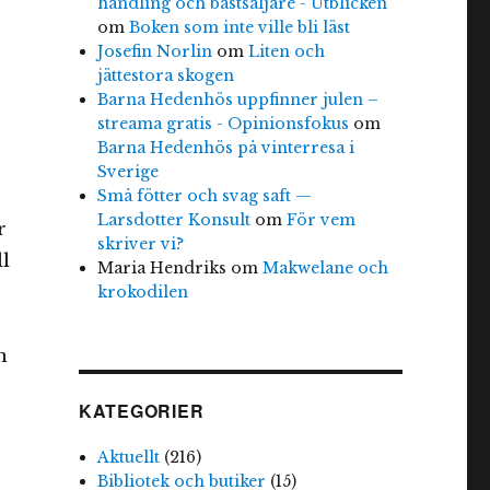
handling och bästsäljare - Utblicken
om
Boken som inte ville bli läst
Josefin Norlin
om
Liten och
jättestora skogen
Barna Hedenhös uppfinner julen –
streama gratis - Opinionsfokus
om
Barna Hedenhös på vinterresa i
Sverige
Små fötter och svag saft —
Larsdotter Konsult
om
För vem
r
skriver vi?
ll
Maria Hendriks
om
Makwelane och
krokodilen
n
KATEGORIER
Aktuellt
(216)
Bibliotek och butiker
(15)