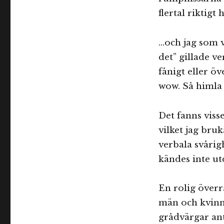
flertal riktig
…och jag som v
det” gillade ve
fånigt eller ö
wow. Så himla 
Det fanns visse
vilket jag bru
verbala svårigh
kändes inte ut
En rolig överr
män och kvinno
grådvärgar anta