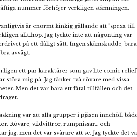
t häftiga nummer förhöjer verkligen stämningen.
anligtvis är enormt kinkig gällande att ”spexa till
rkligen alltihop. Jag tyckte inte att någonting var
verdrivet på ett dåligt sätt. Ingen skämskudde, bara
bra avvägt.
rligen ett par karaktärer som gav lite comic relief
kar störa mig på. Jag tänker två rövare med vissa
eter. Men det var bara ett fåtal tillfällen och det
draget.
askning var att alla grupper i pjäsen innehöll båd
r. Rövare, vildvittror, rumpnissar… och
r jag, men det var svårare att se. Jag tyckte det v