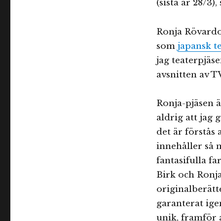
(sista är 28/3)
Fantastisk
steampunk-
Ronja
Ronja Rövardot
och
en
som
japansk t
anime-
jag teaterpjäs
version
avsnitten av T
Ronja-pjäsen ä
aldrig att jag 
det är förstås 
innehåller så m
fantasifulla f
Birk och Ronja
originalberät
garanterat ige
unik, framför 