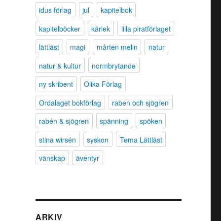
idus förlag
jul
kapitelbok
kapitelböcker
kärlek
lilla piratförlaget
lättläst
magi
mårten melin
natur
natur & kultur
normbrytande
ny skribent
Olika Förlag
Ordalaget bokförlag
raben och sjögren
rabén & sjögren
spänning
spöken
stina wirsén
syskon
Tema Lättläst
vänskap
äventyr
ARKIV