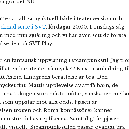
, så gör det NU.
ter är alltså nyaktuell både i teaterversion och
ecknad serie i SVT
, lördagar 20.00. I onsdags såg
en med min sjuåring och vi har även sett de första
V-serien på SVT Play.
r en fantastisk uppvisning i steampunkstil. Jag tro
gillat en barnteater så mycket? En stor anledning ti
att Astrid Lindgrens berättelse är bra. Den
ycket fint: Mattis upplevelse av att få barn, de
arorna i skogen som måste mötas, vänskapen mella
 som uppstår mot alla odds. Pjäsen är
telsen trogen och Ronja-konnässörer känner
n en stor del av replikerna. Samtidigt är pjäsen
allt visuellt. Steampunk-stilen passar oväntat bra!