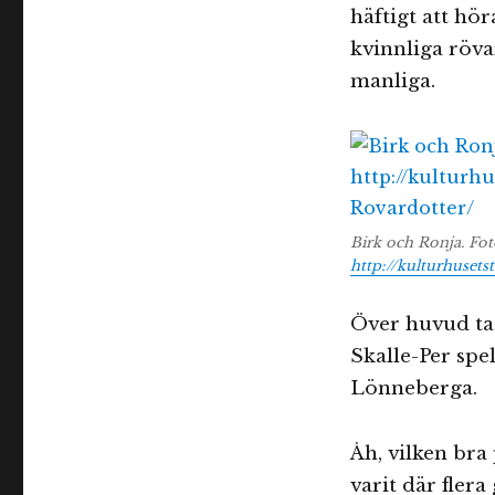
häftigt att hö
kvinnliga röva
manliga.
Birk och Ronja. Fot
http://kulturhusets
Över huvud tag
Skalle-Per spe
Lönneberga.
Åh, vilken bra
varit där fler