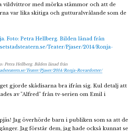
ra vildvittror med mörka stämmor och att de
rna var lika skitiga och gutturalvrålande som de
o: Petra Hellberg. Bilden lånad från
tadsteatern.se/Teater/Pjaser/2014/Ronja-Rovardotter/
et gjorde skådisarna bra ifrån sig. Kul detalj att
lades av ”Alfred” från tv-serien om Emil i
 pjäs! Jag överhörde barn i publiken som sa att de
a gånger. Jag förstår dem, jag hade också kunnat se