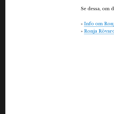
Se dessa, om du
»
Info om Ronj
»
Ronja Rövard