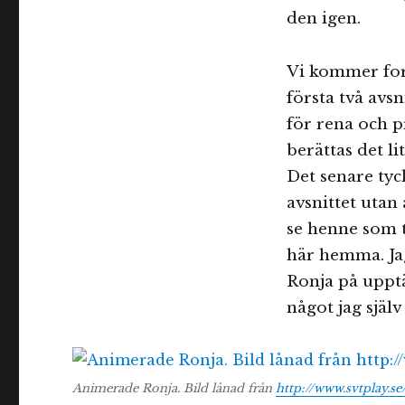
den igen.
Vi kommer fort
första två avsn
för rena och pr
berättas det li
Det senare tyckt
avsnittet utan
se henne som t
här hemma. Jag
Ronja på upptä
något jag själv
Animerade Ronja. Bild lånad från
http://www.svtplay.se