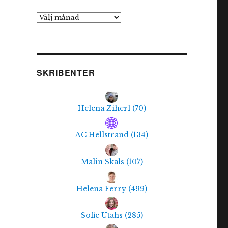
Arkiv
SKRIBENTER
Helena Ziherl
(
70
)
AC Hellstrand
(
134
)
Malin Skals
(
107
)
Helena Ferry
(
499
)
Sofie Utahs
(
285
)