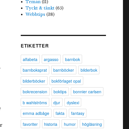
Teman
(11)
Tyckt & tänkt
(65)
Webbtips
(38)
ETIKETTER
alfabeta
argasso
barnbok
,
barnboksprat
barnböcker
bilderbok
bilderböcker
bokförlaget opal
bokrecension
boktips
bonnier carlsen
b wahlströms
djur
dyslexi
e
emma adbåge
fakta
fantasy
favoriter
historia
humor
högläsning
ar