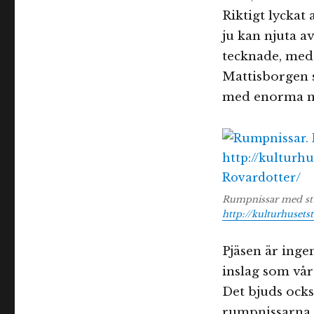
Riktigt lyckat 
ju kan njuta a
tecknade, med 
Mattisborgen s
med enorma met
Rumpnissar med stu
http://kulturhusets
Pjäsen är inge
inslag som vår
Det bjuds ocks
rumpnissarna 