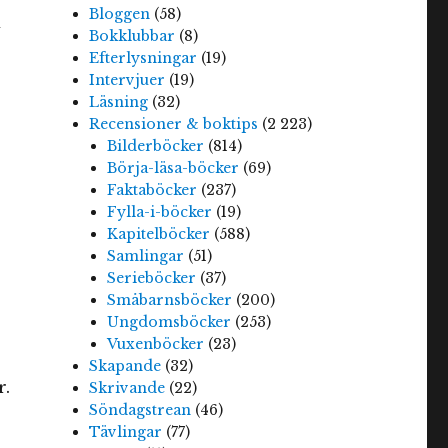
Bloggen
(58)
n
Bokklubbar
(8)
Efterlysningar
(19)
Intervjuer
(19)
Läsning
(32)
Recensioner & boktips
(2 223)
Bilderböcker
(814)
Börja-läsa-böcker
(69)
Faktaböcker
(237)
Fylla-i-böcker
(19)
Kapitelböcker
(588)
Samlingar
(51)
Serieböcker
(37)
Småbarnsböcker
(200)
Ungdomsböcker
(253)
Vuxenböcker
(23)
Skapande
(32)
r.
Skrivande
(22)
Söndagstrean
(46)
Tävlingar
(77)