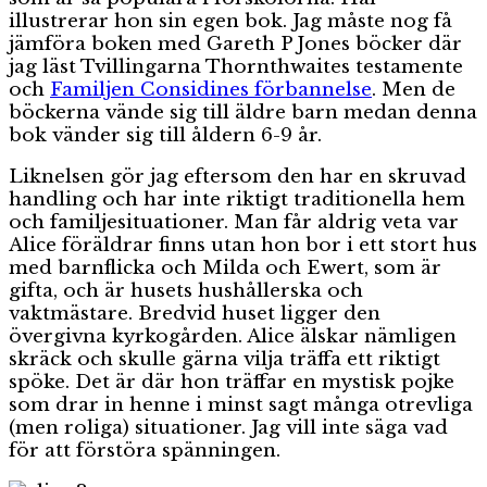
illustrerar hon sin egen bok. Jag måste nog få
jämföra boken med Gareth P Jones böcker där
jag läst Tvillingarna Thornthwaites testamente
och
Familjen Considines förbannelse
. Men de
böckerna vände sig till äldre barn medan denna
bok vänder sig till åldern 6-9 år.
Liknelsen gör jag eftersom den har en skruvad
handling och har inte riktigt traditionella hem
och familjesituationer. Man får aldrig veta var
Alice föräldrar finns utan hon bor i ett stort hus
med barnflicka och Milda och Ewert, som är
gifta, och är husets hushållerska och
vaktmästare. Bredvid huset ligger den
övergivna kyrkogården. Alice älskar nämligen
skräck och skulle gärna vilja träffa ett riktigt
spöke. Det är där hon träffar en mystisk pojke
som drar in henne i minst sagt många otrevliga
(men roliga) situationer. Jag vill inte säga vad
för att förstöra spänningen.