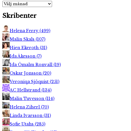
Arkiv
Skribenter
Helena Ferry
(
499
)
Malin Skals
(
107
)
Hien Ekeroth
(
31
)
Ida Åkesson
(
7
)
Ida Ömalm Ronvall
(
19
)
Oskar Jonsson
(
20
)
Veroniqa Sjöquist
(
251
)
AC Hellstrand
(
134
)
Malin Tuvesson
(
114
)
Helena Ziherl
(
70
)
Linda Ivarsson
(
31
)
Sofie Utahs
(
285
)