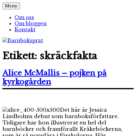
Hoppa
Meny
Barnboksprat
– en blogg om barnböcker
till
innehåll
Om oss
Om bloggen
Kontakt
Etikett:
skräckfakta
Alice McMallis – pojken på
kyrkogården
Det här är Jessica
Lindholms debut som barnboksförfattare.
Tidigare har hon illustrerat en hel del
barnböcker och framförallt Kråkeböckerna,
som är så populära i förskolorna. Här