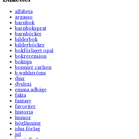
alfabeta
argasso
barnbok
barnboksprat
barnböcker
bilderbok
bilderböcker
bokförlaget opal
bokrecension
boktips
bonnier carlsen
b wahlströms
djur
dyslexi
emma adbåge
fakta
fantasy
favoriter
historia
humor
högläsning
idus förlag
jul