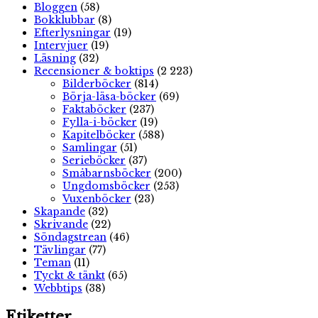
Bloggen
(58)
Bokklubbar
(8)
Efterlysningar
(19)
Intervjuer
(19)
Läsning
(32)
Recensioner & boktips
(2 223)
Bilderböcker
(814)
Börja-läsa-böcker
(69)
Faktaböcker
(237)
Fylla-i-böcker
(19)
Kapitelböcker
(588)
Samlingar
(51)
Serieböcker
(37)
Småbarnsböcker
(200)
Ungdomsböcker
(253)
Vuxenböcker
(23)
Skapande
(32)
Skrivande
(22)
Söndagstrean
(46)
Tävlingar
(77)
Teman
(11)
Tyckt & tänkt
(65)
Webbtips
(38)
Etiketter