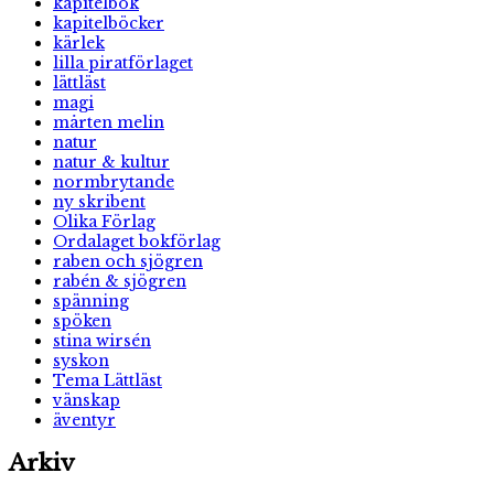
kapitelbok
kapitelböcker
kärlek
lilla piratförlaget
lättläst
magi
mårten melin
natur
natur & kultur
normbrytande
ny skribent
Olika Förlag
Ordalaget bokförlag
raben och sjögren
rabén & sjögren
spänning
spöken
stina wirsén
syskon
Tema Lättläst
vänskap
äventyr
Arkiv