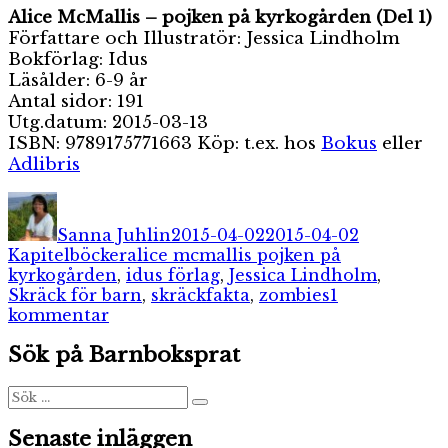
Alice McMallis – pojken på kyrkogården (Del 1)
Författare och Illustratör: Jessica Lindholm
Bokförlag: Idus
Läsålder: 6-9 år
Antal sidor: 191
Utg.datum: 2015-03-13
ISBN: 9789175771663 Köp: t.ex. hos
Bokus
eller
Adlibris
Författare
Publicerat
Kategorie
den
Sanna Juhlin
2015-04-02
2015-04-02
Etiketter
Kapitelböcker
alice mcmallis pojken på
kyrkogården
,
idus förlag
,
Jessica Lindholm
,
Skräck för barn
,
skräckfakta
,
zombies
1
till
kommentar
Alice
Sök på Barnboksprat
McMallis
–
pojken
Sök
Sök
efter:
på
kyrkogården
Senaste inläggen