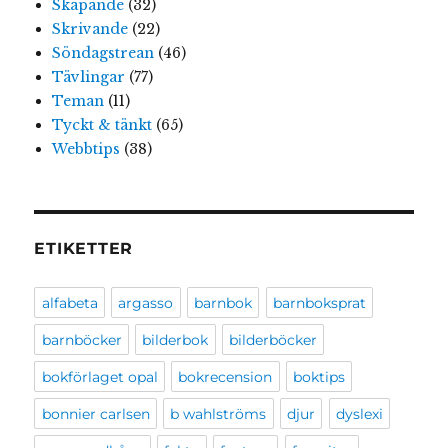
Skapande
(32)
Skrivande
(22)
Söndagstrean
(46)
Tävlingar
(77)
Teman
(11)
Tyckt & tänkt
(65)
Webbtips
(38)
ETIKETTER
alfabeta
argasso
barnbok
barnboksprat
barnböcker
bilderbok
bilderböcker
bokförlaget opal
bokrecension
boktips
bonnier carlsen
b wahlströms
djur
dyslexi