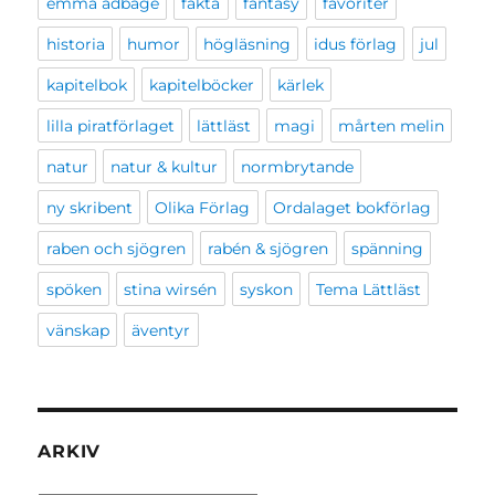
emma adbåge
fakta
fantasy
favoriter
historia
humor
högläsning
idus förlag
jul
kapitelbok
kapitelböcker
kärlek
lilla piratförlaget
lättläst
magi
mårten melin
natur
natur & kultur
normbrytande
ny skribent
Olika Förlag
Ordalaget bokförlag
raben och sjögren
rabén & sjögren
spänning
spöken
stina wirsén
syskon
Tema Lättläst
vänskap
äventyr
ARKIV