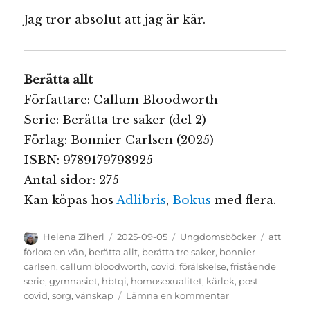
Jag tror absolut att jag är kär.
Berätta allt
Författare: Callum Bloodworth
Serie: Berätta tre saker (del 2)
Förlag: Bonnier Carlsen (2025)
ISBN: 9789179798925
Antal sidor: 275
Kan köpas hos
Adlibris
,
Bokus
med flera.
Författare
Publicerat
Kategorier
Etiketter
Helena Ziherl
2025-09-05
Ungdomsböcker
att
den
förlora en vän
,
berätta allt
,
berätta tre saker
,
bonnier
carlsen
,
callum bloodworth
,
covid
,
förälskelse
,
fristående
serie
,
gymnasiet
,
hbtqi
,
homosexualitet
,
kärlek
,
post-
till
covid
,
sorg
,
vänskap
Lämna en kommentar
Berätta