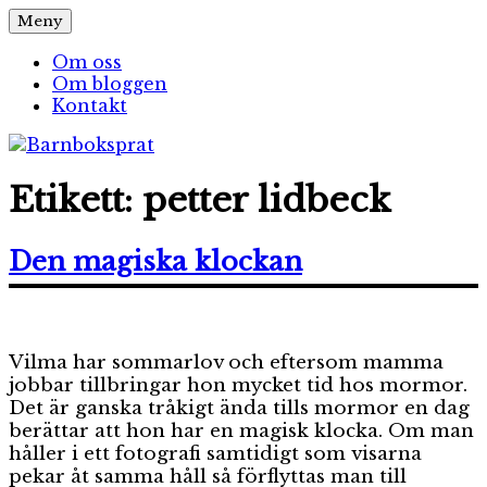
Hoppa
Meny
Barnboksprat
– en blogg om barnböcker
till
innehåll
Om oss
Om bloggen
Kontakt
Etikett:
petter lidbeck
Den magiska klockan
Vilma har sommarlov och eftersom mamma
jobbar tillbringar hon mycket tid hos mormor.
Det är ganska tråkigt ända tills mormor en dag
berättar att hon har en magisk klocka. Om man
håller i ett fotografi samtidigt som visarna
pekar åt samma håll så förflyttas man till