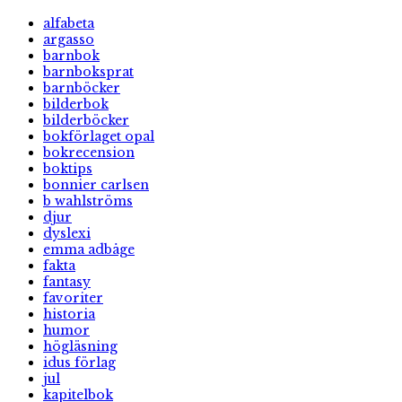
alfabeta
argasso
barnbok
barnboksprat
barnböcker
bilderbok
bilderböcker
bokförlaget opal
bokrecension
boktips
bonnier carlsen
b wahlströms
djur
dyslexi
emma adbåge
fakta
fantasy
favoriter
historia
humor
högläsning
idus förlag
jul
kapitelbok