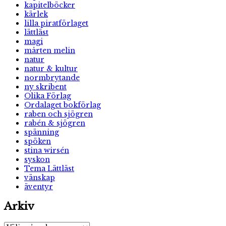
kapitelböcker
kärlek
lilla piratförlaget
lättläst
magi
mårten melin
natur
natur & kultur
normbrytande
ny skribent
Olika Förlag
Ordalaget bokförlag
raben och sjögren
rabén & sjögren
spänning
spöken
stina wirsén
syskon
Tema Lättläst
vänskap
äventyr
Arkiv
Arkiv