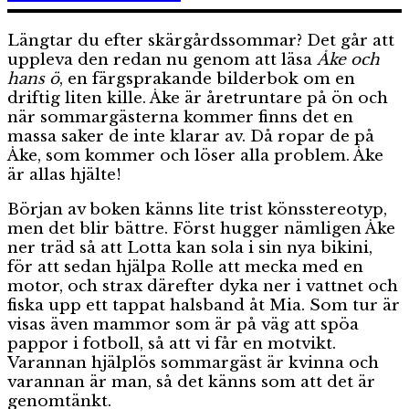
klockan
Längtar du efter skärgårdssommar? Det går att
uppleva den redan nu genom att läsa
Åke och
hans ö
, en färgsprakande bilderbok om en
driftig liten kille. Åke är åretruntare på ön och
när sommargästerna kommer finns det en
massa saker de inte klarar av. Då ropar de på
Åke, som kommer och löser alla problem. Åke
är allas hjälte!
Början av boken känns lite trist könsstereotyp,
men det blir bättre. Först hugger nämligen Åke
ner träd så att Lotta kan sola i sin nya bikini,
för att sedan hjälpa Rolle att mecka med en
motor, och strax därefter dyka ner i vattnet och
fiska upp ett tappat halsband åt Mia. Som tur är
visas även mammor som är på väg att spöa
pappor i fotboll, så att vi får en motvikt.
Varannan hjälplös sommargäst är kvinna och
varannan är man, så det känns som att det är
genomtänkt.