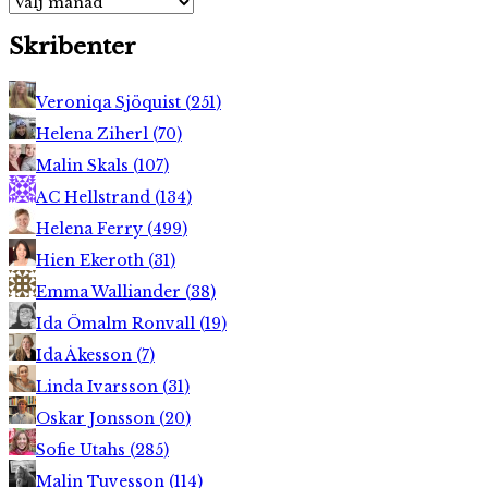
Skribenter
Veroniqa Sjöquist
(
251
)
Helena Ziherl
(
70
)
Malin Skals
(
107
)
AC Hellstrand
(
134
)
Helena Ferry
(
499
)
Hien Ekeroth
(
31
)
Emma Walliander
(
38
)
Ida Ömalm Ronvall
(
19
)
Ida Åkesson
(
7
)
Linda Ivarsson
(
31
)
Oskar Jonsson
(
20
)
Sofie Utahs
(
285
)
Malin Tuvesson
(
114
)