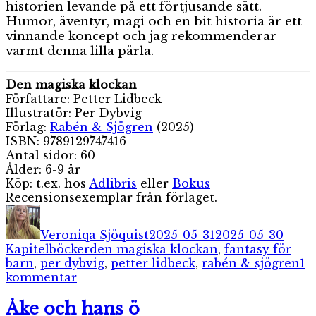
historien levande på ett förtjusande sätt.
Humor, äventyr, magi och en bit historia är ett
vinnande koncept och jag rekommenderar
varmt denna lilla pärla.
Den magiska klockan
Författare: Petter Lidbeck
Illustratör: Per Dybvig
Förlag:
Rabén & Sjögren
(2025)
ISBN: 9789129747416
Antal sidor: 60
Ålder: 6-9 år
Köp: t.ex. hos
Adlibris
eller
Bokus
Recensionsexemplar från förlaget.
Författare
Publicerat
Kateg
den
Veroniqa Sjöquist
2025-05-31
2025-05-30
Etiketter
Kapitelböcker
den magiska klockan
,
fantasy för
barn
,
per dybvig
,
petter lidbeck
,
rabén & sjögren
1
till
kommentar
Den
magiska
Åke och hans ö