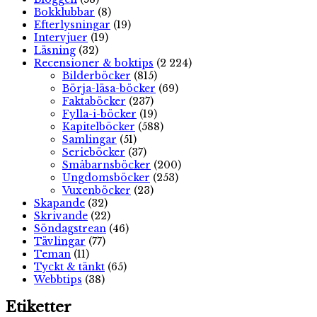
Bokklubbar
(8)
Efterlysningar
(19)
Intervjuer
(19)
Läsning
(32)
Recensioner & boktips
(2 224)
Bilderböcker
(815)
Börja-läsa-böcker
(69)
Faktaböcker
(237)
Fylla-i-böcker
(19)
Kapitelböcker
(588)
Samlingar
(51)
Serieböcker
(37)
Småbarnsböcker
(200)
Ungdomsböcker
(253)
Vuxenböcker
(23)
Skapande
(32)
Skrivande
(22)
Söndagstrean
(46)
Tävlingar
(77)
Teman
(11)
Tyckt & tänkt
(65)
Webbtips
(38)
Etiketter