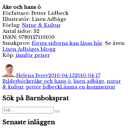
Åke och hans ö
Författare: Petter Lidbeck
Illustratör: Lisen Adbåge
Förlag:
Natur & Kultur
Antal sidor: 32
ISBN: 9789127119109
Smakprov:
första sidorna kan läsas här
. Se även
Lisen Adbåges blogg
.
Köp:
jämför priser
Författare
Publicerat
Kategorier
den
Helena Ferry
2010-04-15
2010-04-17
Etiketter
Bilderböcker
åke och hans ö
,
lisen adbåge
,
natur
till
& kultur
,
petter lidbeck
Lämna en kommentar
Åke
Sök på Barnboksprat
och
hans
ö
Sök
Sök
efter:
Senaste inläggen