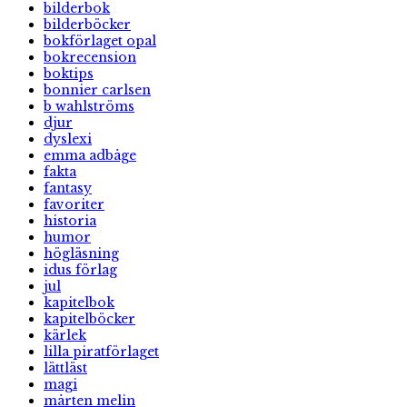
bilderbok
bilderböcker
bokförlaget opal
bokrecension
boktips
bonnier carlsen
b wahlströms
djur
dyslexi
emma adbåge
fakta
fantasy
favoriter
historia
humor
högläsning
idus förlag
jul
kapitelbok
kapitelböcker
kärlek
lilla piratförlaget
lättläst
magi
mårten melin