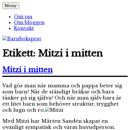
Hoppa
Meny
Barnboksprat
– en blogg om barnböcker
till
innehåll
Om oss
Om bloggen
Kontakt
Etikett:
Mitzi i mitten
Mitzi i mitten
Vad gör man när mamma och pappa beter sig
som barn? När de ständigt bråkar och bara
tänker på sig själva? Och när man själv bara är
ett litet barn som behöver struktur, trygghet
och lugn och ro.
Med Mitzi har Mårten Sandén skapat en
ovanligt sympatisk och varm huvudperson.