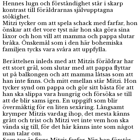
Hennes lugn och förståndighet står i skarp
kontrast till föräldrarnas självupptagna
stökighet.
Mitzi tycker om att spela schack med farfar, hon
önskar att det vore tyst när hon ska göra sina
läxor och hon vill att mamma och pappa slutar
bråka. Önskemål som i den här bohemiska
familjen tycks vara svåra att uppfylla.
Berättelsen inleds med att Mitzis föräldrar har
ett stort gräl, som slutar med att pappa flyttar
ut på balkongen och att mamma låtsas som att
han inte finns. Och mitt emellan står Mitzi. Hon
tycker synd om pappa och gör sitt bästa för att
han ska slippa vara hungrig och försöka se till
att de blir sams igen. En uppgift som blir
övermäktig för en liten sexåring. Långsamt
krymper Mitzis vardag ihop, det mesta känns
grått och trist och Mitzi vet inte vem hon ska
vända sig till, för det här känns inte som något
man talar om.