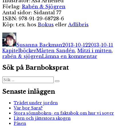
Illustratör: Åsa Arnehed
Förlag:
Rabén & Sjögren
Antal sidor: Sidantal 77
ISBN: 978-91-29-68728-6
Köp: t.ex. hos
Bokus
eller
Adlibris
Författare
Publicerat
Kateg
den
Susanna Backman
2013-10-12
2013-10-11
Etiketter
Kapitelböcker
Mårten Sandén
,
Mitzi i mitten
,
till
rabén & sjögren
Lämna en kommentar
Mitzi
Sök på Barnboksprat
i
mitten
Sök
Sök
efter:
Senaste inläggen
Trädet under jorden
Var bor Sara?
Stora sömnboken- en faktabok om hur vi sover
Liten och jättestora skogen
Påsen