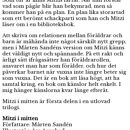
Som tur är finns Mitzis farfar. När han förstår
vad som pågår blir han bekymrad, men så
kommer han på en plan. En plan lika storartad
som ett berömt schackparti som han och Mitzi
läser om i en biblioteksbok.
Att skriva om relationen mellan föräldrar och
barn är måhända inte något särskilt nytt grepp,
men i Mårten Sandéns version om Mitzi känns
det väldigt nytt och spännande. På ett rakt och
ärligt sätt ifrågasätter han föräldrarollen,
ansvaret man har som förälder, och hur det
påverkar barnet när vuxna inte längre beter sig
som vuxna. Det är en bok att läsa högt, att ha
samtal kring, en bok om känslor helt enkelt. I
mig hänger känslorna kvar länge efteråt.
Mitzi i mitten är första delen i en utlovad
trilogi.
Mitzi i mitten
Författare: Mårten Sandén