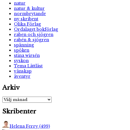
natur
natur & kultur
normbrytande
ny skribent
Olika Förlag
Ordalaget bokförlag
raben och sjögren
rabén & sjögren
spänning
spöken
stina wirsén
syskon
Tema Lättläst
vänskap
äventyr
Arkiv
Arkiv
Skribenter
Helena Ferry
(
499
)