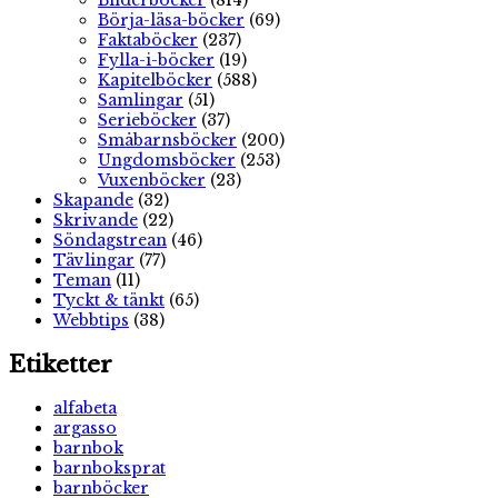
Bilderböcker
(814)
Börja-läsa-böcker
(69)
Faktaböcker
(237)
Fylla-i-böcker
(19)
Kapitelböcker
(588)
Samlingar
(51)
Serieböcker
(37)
Småbarnsböcker
(200)
Ungdomsböcker
(253)
Vuxenböcker
(23)
Skapande
(32)
Skrivande
(22)
Söndagstrean
(46)
Tävlingar
(77)
Teman
(11)
Tyckt & tänkt
(65)
Webbtips
(38)
Etiketter
alfabeta
argasso
barnbok
barnboksprat
barnböcker