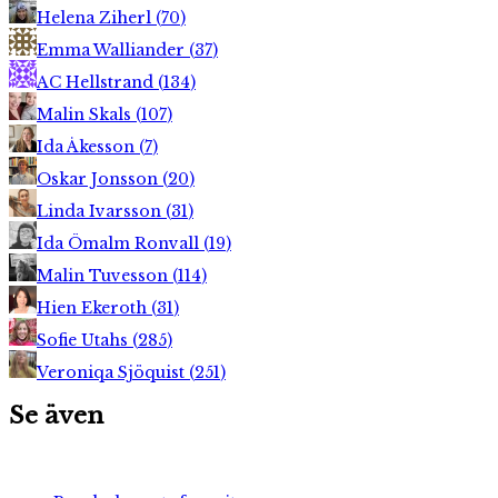
Helena Ziherl
(
70
)
Emma Walliander
(
37
)
AC Hellstrand
(
134
)
Malin Skals
(
107
)
Ida Åkesson
(
7
)
Oskar Jonsson
(
20
)
Linda Ivarsson
(
31
)
Ida Ömalm Ronvall
(
19
)
Malin Tuvesson
(
114
)
Hien Ekeroth
(
31
)
Sofie Utahs
(
285
)
Veroniqa Sjöquist
(
251
)
Se även