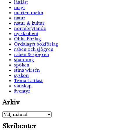
lättläst
magi
mårten melin
natur
natur & kultur
normbrytande
ny skribent
Olika Förlag
Ordalaget bokförlag
raben och sjögren
rabén & sjögren
spänning
spöken
stina wirsén
syskon
Tema Lättläst
vänskap
äventyr
Arkiv
Arkiv
Skribenter