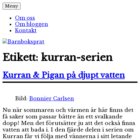
Hoppa
Meny
Barnboksprat
– en blogg om barnböcker
till
innehåll
Om oss
Om bloggen
Kontakt
Etikett:
kurran-serien
Kurran & Pigan på djupt vatten
Bild:
Bonnier Carlsen
Nu när sommaren och värmen är här finns det
få saker som passar bättre än ett svalkande
dopp! Men det förutsätter ju att det också finns
vatten att bada i. I den fjärde delen i serien om
Kurran får vi följa med vännerna i sitt letande