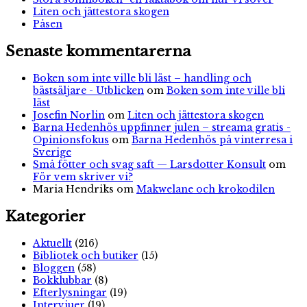
Liten och jättestora skogen
Påsen
Senaste kommentarerna
Boken som inte ville bli läst – handling och
bästsäljare - Utblicken
om
Boken som inte ville bli
läst
Josefin Norlin
om
Liten och jättestora skogen
Barna Hedenhös uppfinner julen – streama gratis -
Opinionsfokus
om
Barna Hedenhös på vinterresa i
Sverige
Små fötter och svag saft — Larsdotter Konsult
om
För vem skriver vi?
Maria Hendriks
om
Makwelane och krokodilen
Kategorier
Aktuellt
(216)
Bibliotek och butiker
(15)
Bloggen
(58)
Bokklubbar
(8)
Efterlysningar
(19)
Intervjuer
(19)