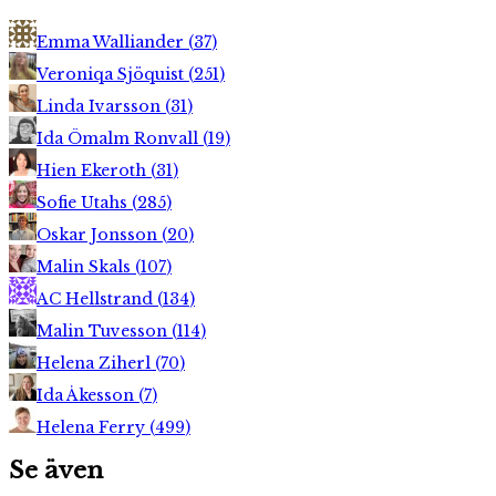
Emma Walliander
(
37
)
Veroniqa Sjöquist
(
251
)
Linda Ivarsson
(
31
)
Ida Ömalm Ronvall
(
19
)
Hien Ekeroth
(
31
)
Sofie Utahs
(
285
)
Oskar Jonsson
(
20
)
Malin Skals
(
107
)
AC Hellstrand
(
134
)
Malin Tuvesson
(
114
)
Helena Ziherl
(
70
)
Ida Åkesson
(
7
)
Helena Ferry
(
499
)
Se även