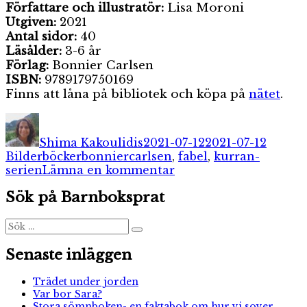
Författare och illustratör:
Lisa Moroni
Utgiven:
2021
Antal sidor:
40
Läsålder:
3-6 år
Förlag:
Bonnier Carlsen
ISBN:
9789179750169
Finns att låna på bibliotek och köpa på
nätet
.
Författare
Publicerat
Katego
den
Shima Kakoulidis
2021-07-12
2021-07-12
Etiketter
Bilderböcker
bonniercarlsen
,
fabel
,
kurran-
till
serien
Lämna en kommentar
Kurran
Sök på Barnboksprat
&
Pigan
på
Sök
Sök
efter:
djupt
vatten
Senaste inläggen
Trädet under jorden
Var bor Sara?
Stora sömnboken- en faktabok om hur vi sover