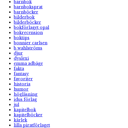
barnbok
barnboksprat
barnböcker
bilderbok
bilderböcker
bokförlaget opal
bokrecension
boktips
bonnier carlsen
b wahlströms
djur
dyslexi
emma adbåge
fakta
fantasy
favoriter
historia
humor
högläsning
idus förlag
jul
kapitelbok
kapitelböcker
kärlek
lilla piratförlaget