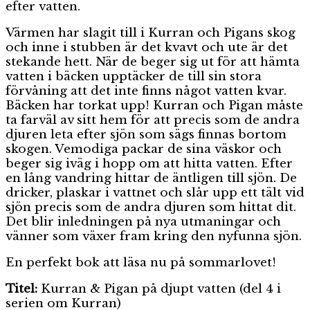
efter vatten.
Värmen har slagit till i Kurran och Pigans skog
och inne i stubben är det kvavt och ute är det
stekande hett. När de beger sig ut för att hämta
vatten i bäcken upptäcker de till sin stora
förvåning att det inte finns något vatten kvar.
Bäcken har torkat upp! Kurran och Pigan måste
ta farväl av sitt hem för att precis som de andra
djuren leta efter sjön som sägs finnas bortom
skogen. Vemodiga packar de sina väskor och
beger sig iväg i hopp om att hitta vatten. Efter
en lång vandring hittar de äntligen till sjön. De
dricker, plaskar i vattnet och slår upp ett tält vid
sjön precis som de andra djuren som hittat dit.
Det blir inledningen på nya utmaningar och
vänner som växer fram kring den nyfunna sjön.
En perfekt bok att läsa nu på sommarlovet!
Titel:
Kurran & Pigan på djupt vatten (del 4 i
serien om Kurran)