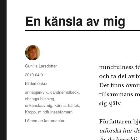
En känsla av mig
Författare
Gunilla Larsdotter
mindfulness fö
Publicerat
2019-04-01
och ta del av 
den
Kategorier
Bilderböcker
Det finns övn
Etiketter
annabjärkvik
,
carolnemidbeck
,
tillsammans me
ehringpublishing
,
sig själv.
enkänslaavmig
,
känna
,
kärlek
,
Kropp
,
mindfulnessförbarn
till
Lämna en kommentar
Författaren bju
En
utforska hur de
känsla
Är du beredd?
av