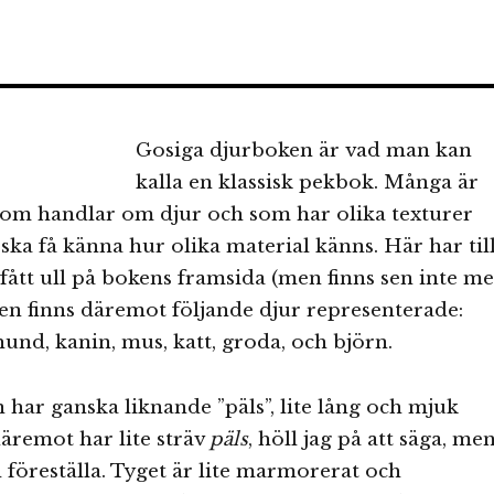
Gosiga djurboken är vad man kan
kalla en klassisk pekbok. Många är
om handlar om djur och som har olika texturer
 ska få känna hur olika material känns. Här har til
fått ull på bokens framsida (men finns sen inte m
ken finns däremot följande djur representerade:
 hund, kanin, mus, katt, groda, och björn.
n har ganska liknande ”päls”, lite lång och mjuk
däremot har lite sträv
päls
, höll jag på att säga, me
äl föreställa. Tyget är lite marmorerat och