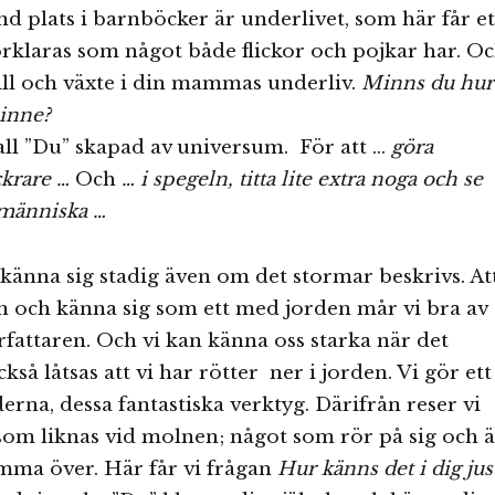
d plats i barnböcker är underlivet, som här får et
rklaras som något både flickor och pojkar har. O
ill och växte i din mammas underliv.
Minns du hur
 inne?
fall ”Du” skapad av universum. För att …
göra
ckrare …
Och
… i spegeln, titta lite extra noga och se
 människa …
t känna sig stadig även om det stormar beskrivs. At
n och känna sig som ett med jorden mår vi bra av
rfattaren. Och vi kan känna oss starka när det
kså låtsas att vi har rötter ner i jorden. Vi gör ett
erna, dessa fantastiska verktyg. Därifrån reser vi
 som liknas vid molnen; något som rör på sig och ä
ämma över. Här får vi frågan
Hur känns det i dig jus