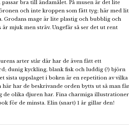
passar bra till ändamålet. På musen är det lite
ronen och inte kroppen som fått tyg; här med lit
 Grodans mage är lite plastig och bubblig och
s är mjuk men sträv. Ungefär så ser det ut rent
urens arter står där har de även fått ett
d; dunig kyckling, blank fisk och luddig (?) björn
et sista uppslaget i boken är en repetition av vilka
h här har de beskrivande orden bytts ut så man få
g de olika djuren har. Fina charmiga illustrationer
ok för de minsta. Elin (snart) 1 år gillar den!