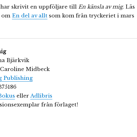
har skrivit en uppföljare till
En känsla av mig
. Läs
t om
En del av allt
som kom från tryckeriet i mars
mig
na Bjärkvik
: Caroline Midbeck
g Publishing
375186
Bokus
eller
Adlibris
sionsexemplar från förlaget!