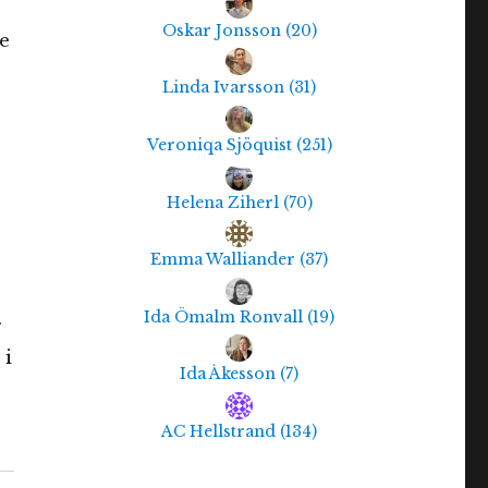
Oskar Jonsson
(
20
)
e
Linda Ivarsson
(
31
)
Veroniqa Sjöquist
(
251
)
Helena Ziherl
(
70
)
Emma Walliander
(
37
)
Ida Ömalm Ronvall
(
19
)
r
 i
Ida Åkesson
(
7
)
AC Hellstrand
(
134
)