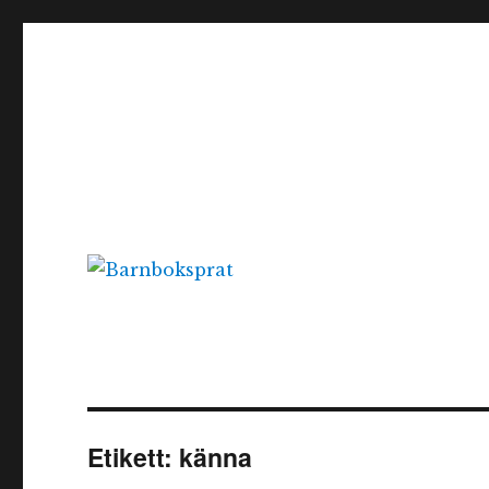
Barnboksprat
– en blogg om barnböcker
Etikett:
känna