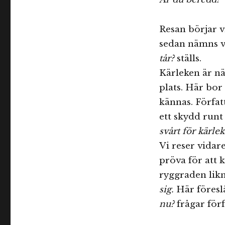
mig
Resan börjar v
sedan nämns va
tår?
ställs.
Kärleken är nä
plats. Här bor
kännas. Förfat
ett skydd runt 
svårt för kärlek
Vi reser vidar
pröva för att 
ryggraden lik
sig.
Här föresl
nu?
frågar för