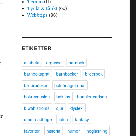
…
Teman
(11)
Tyckt & tänkt
(65)
Webbtips
(38)
ETIKETTER
alfabeta
argasso
barnbok
t
barnboksprat
barnböcker
bilderbok
bilderböcker
bokförlaget opal
bokrecension
boktips
bonnier carlsen
b wahlströms
djur
dyslexi
ar
emma adbåge
fakta
fantasy
favoriter
historia
humor
högläsning