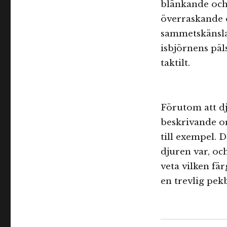
blänkande och 
överraskande ö
sammetskänsla.
isbjörnens päl
taktilt.
Förutom att dj
beskrivande or
till exempel. D
djuren var, oc
veta vilken fär
en trevlig pekb