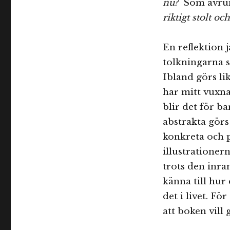
nu?
Som avrun
riktigt stolt oc
En reflektion 
tolkningarna 
Ibland görs lik
har mitt vuxna
blir det för b
abstrakta görs
konkreta och p
illustrationern
trots den inra
känna till hu
det i livet. Fö
att boken vill 