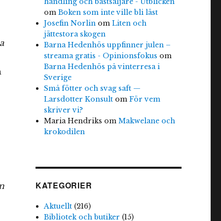
handling och bästsäljare - Utblicken
om
Boken som inte ville bli läst
Josefin Norlin
om
Liten och
jättestora skogen
a
Barna Hedenhös uppfinner julen –
streama gratis - Opinionsfokus
om
Barna Hedenhös på vinterresa i
n
Sverige
Små fötter och svag saft —
Larsdotter Konsult
om
För vem
skriver vi?
Maria Hendriks
om
Makwelane och
krokodilen
KATEGORIER
n
Aktuellt
(216)
Bibliotek och butiker
(15)