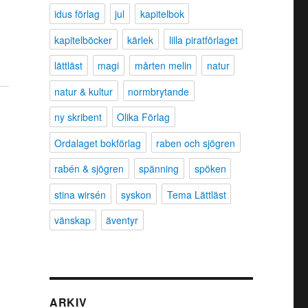
idus förlag
jul
kapitelbok
kapitelböcker
kärlek
lilla piratförlaget
lättläst
magi
mårten melin
natur
natur & kultur
normbrytande
ny skribent
Olika Förlag
Ordalaget bokförlag
raben och sjögren
rabén & sjögren
spänning
spöken
stina wirsén
syskon
Tema Lättläst
vänskap
äventyr
ARKIV