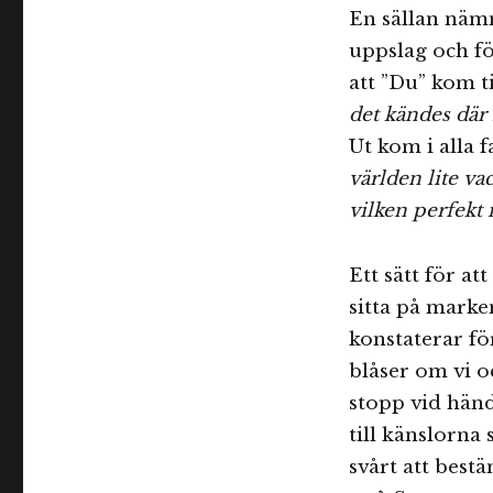
En sällan nämn
uppslag och fö
att ”Du” kom t
det kändes där
Ut kom i alla 
världen lite va
vilken perfekt
Ett sätt för at
sitta på marke
konstaterar fö
blåser om vi oc
stopp vid händ
till känslorna
svårt att best