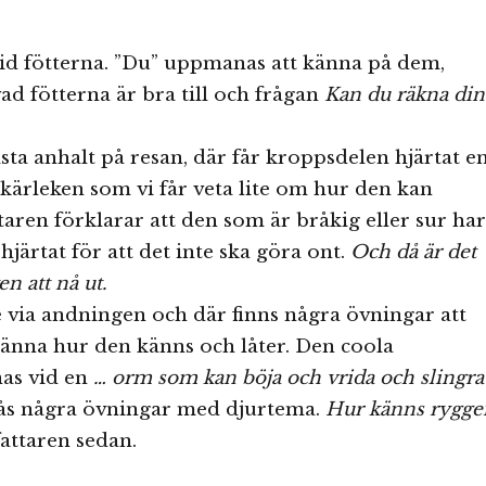
id fötterna. ”Du” uppmanas att känna på dem,
d fötterna är bra till och frågan
Kan du räkna din
sta anhalt på resan, där får kroppsdelen hjärtat e
 kärleken som vi får veta lite om hur den kan
taren förklarar att den som är bråkig eller sur har
hjärtat för att det inte ska göra ont.
Och då är det
en att nå ut.
e via andningen och där finns några övningar att
känna hur den känns och låter. Den coola
nas vid en
… orm som kan böja och vrida och slingra
ås några övningar med djurtema.
Hur känns rygge
fattaren sedan.