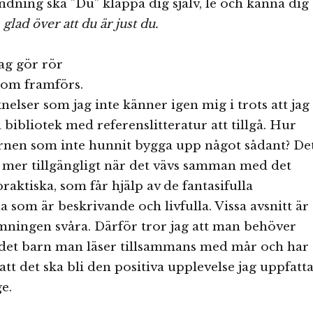
dning ska ”Du” klappa dig själv, le och känna dig
h glad över att du är just du.
jag gör rör
som framförs.
nelser som jag inte känner igen mig i trots att jag
 bibliotek med referenslitteratur att tillgå. Hur
arnen som inte hunnit bygga upp något sådant? De
 mer tillgängligt när det vävs samman med det
raktiska, som får hjälp av de fantasifulla
a som är beskrivande och livfulla. Vissa avsnitt är
mningen svåra. Därför tror jag att man behöver
r det barn man läser tillsammans med mår och har
r att det ska bli den positiva upplevelse jag uppfatt
ge.