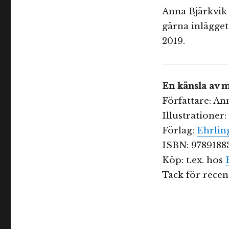
Anna Bjärkvik 
gärna inlägge
2019.
En känsla av 
Författare: An
Illustrationer
Förlag:
Ehrlin
ISBN: 9789188
Köp: t.ex. hos
Tack för recen