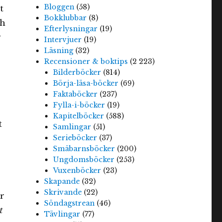
Bloggen
(58)
t
Bokklubbar
(8)
ch
Efterlysningar
(19)
Intervjuer
(19)
Läsning
(32)
Recensioner & boktips
(2 223)
Bilderböcker
(814)
Börja-läsa-böcker
(69)
Faktaböcker
(237)
Fylla-i-böcker
(19)
Kapitelböcker
(588)
t
Samlingar
(51)
Serieböcker
(37)
Småbarnsböcker
(200)
Ungdomsböcker
(253)
Vuxenböcker
(23)
Skapande
(32)
Skrivande
(22)
r
Söndagstrean
(46)
t
Tävlingar
(77)