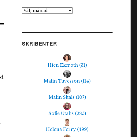
Arkiv
SKRIBENTER
Hien Ekeroth
(
31
)
l
ed
Malin Tuvesson
(
114
)
Malin Skals
(
107
)
Sofie Utahs
(
285
)
n
Helena Ferry
(
499
)