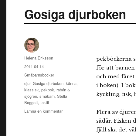
Gosiga djurboken
Författare
Helena Eriksson
pekböckerna s
Publicerat
2011-04-14
för att barnen
den
Kategorier
Småbarnsböcker
och med fåret 
Etiketter
djur
,
Gosiga djurboken
,
känna
,
i boken). I bo
klassisk
,
pekbok
,
rabén &
kyckling, fisk,
sjögren
,
småbarn
,
Stella
Baggott
,
taktil
till
Lämna en kommentar
Flera av djure
Gosiga
sådär. Fisken 
djurboken
fjäll ska det v