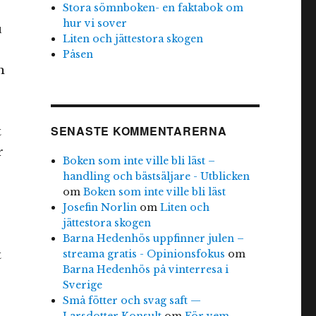
Stora sömnboken- en faktabok om
hur vi sover
u
Liten och jättestora skogen
Påsen
h
SENASTE KOMMENTARERNA
t
r
Boken som inte ville bli läst –
handling och bästsäljare - Utblicken
om
Boken som inte ville bli läst
Josefin Norlin
om
Liten och
jättestora skogen
Barna Hedenhös uppfinner julen –
streama gratis - Opinionsfokus
om
t
Barna Hedenhös på vinterresa i
Sverige
Små fötter och svag saft —
Larsdotter Konsult
om
För vem