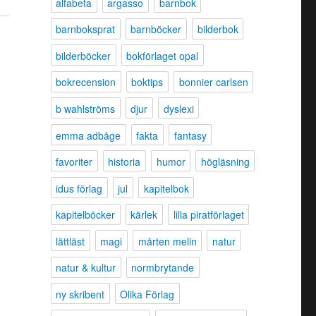
alfabeta
argasso
barnbok
barnboksprat
barnböcker
bilderbok
bilderböcker
bokförlaget opal
bokrecension
boktips
bonnier carlsen
b wahlströms
djur
dyslexi
emma adbåge
fakta
fantasy
favoriter
historia
humor
högläsning
idus förlag
jul
kapitelbok
kapitelböcker
kärlek
lilla piratförlaget
lättläst
magi
mårten melin
natur
natur & kultur
normbrytande
ny skribent
Olika Förlag