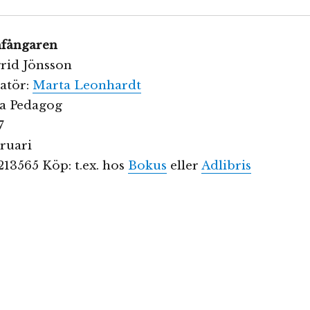
mfångaren
grid Jönsson
ratör:
Marta Leonhardt
ta Pedagog
7
ruari
13565 Köp: t.ex. hos
Bokus
eller
Adlibris