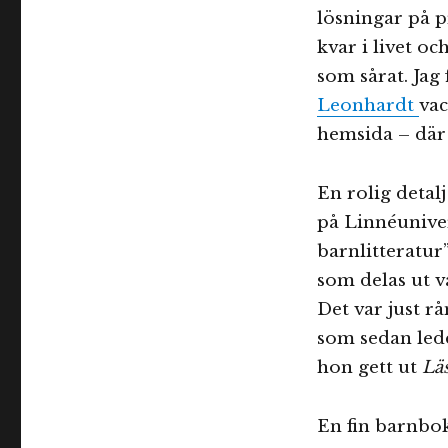
lösningar på pr
kvar i livet oc
som sårat. Jag
Leonhardt
vac
hemsida – där 
En rolig detalj
på Linnéuniver
barnlitteratur
som delas ut v
Det var just r
som sedan ledd
hon gett ut
Lä
En fin barnbo