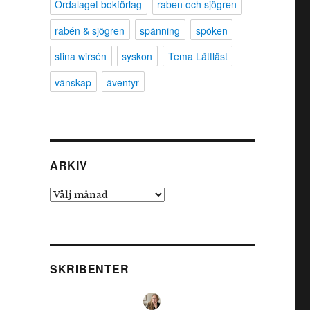
Ordalaget bokförlag
raben och sjögren
rabén & sjögren
spänning
spöken
stina wirsén
syskon
Tema Lättläst
vänskap
äventyr
ARKIV
Arkiv
SKRIBENTER