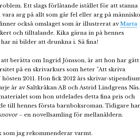
oblem. Ett slags förlåtande istället för att stanna
h vara arg på allt som går fel eller arg på människ
 finner också omslaget som är illustrerat av
Marta
kert och tilltalande. Kika gärna in på hennes
har ni bilder att drunkna i. Så fina!
 att berätta om Ingrid Jönsson, är att hon har gått
sitet på en skrivarkurs som heter ”Att skriva
” hösten 2011. Hon fick 2012 års skrivar-stipendiu
arje år av Saltkråkan AB och Astrid Lindgrens Näs.
åmaterialet som hon utdelades detta fina pris och
e till hennes första barnboksroman. Tidigare ha
snovor
– en novellsamling för mellanåldern.
k som jag rekommenderar varmt.