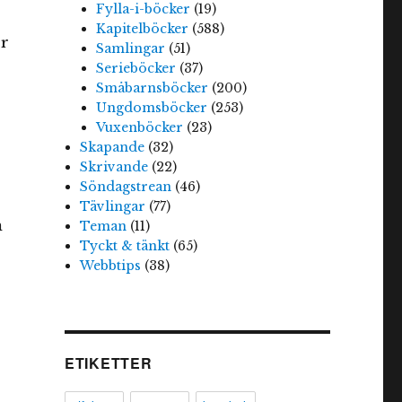
Fylla-i-böcker
(19)
Kapitelböcker
(588)
or
Samlingar
(51)
Serieböcker
(37)
Småbarnsböcker
(200)
Ungdomsböcker
(253)
Vuxenböcker
(23)
Skapande
(32)
Skrivande
(22)
Söndagstrean
(46)
Tävlingar
(77)
m
Teman
(11)
Tyckt & tänkt
(65)
Webbtips
(38)
r
ETIKETTER