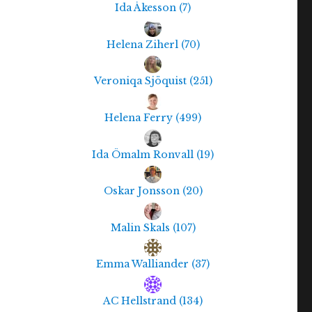
Ida Åkesson
(
7
)
Helena Ziherl
(
70
)
Veroniqa Sjöquist
(
251
)
Helena Ferry
(
499
)
Ida Ömalm Ronvall
(
19
)
Oskar Jonsson
(
20
)
Malin Skals
(
107
)
Emma Walliander
(
37
)
AC Hellstrand
(
134
)