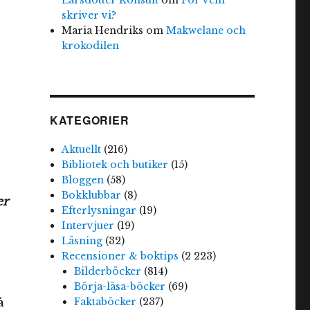
skriver vi?
Maria Hendriks
om
Makwelane och
krokodilen
KATEGORIER
Aktuellt
(216)
Bibliotek och butiker
(15)
Bloggen
(58)
Bokklubbar
(8)
er
Efterlysningar
(19)
Intervjuer
(19)
Läsning
(32)
Recensioner & boktips
(2 223)
Bilderböcker
(814)
Börja-läsa-böcker
(69)
å
Faktaböcker
(237)