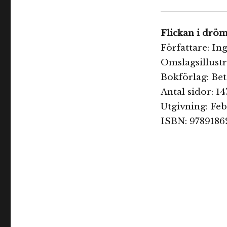
Flickan i drö
Författare: In
Omslagsillust
Bokförlag: Be
Antal sidor: 14
Utgivning: Feb
ISBN: 97891862