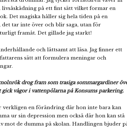
innersta drömmar. Jag tycker författaren väver in
livsåskådning på ett fint sätt vilket formar en
ok. Det magiska håller sig hela tiden på en
 det tar inte över och blir saga, utan för
urligt framåt. Det gillade jag starkt!
derhållande och lättsamt att läsa. Jag finner ett
örfattarens sätt att formulera meningar och
ngar.
t molnrök drog fram som trasiga sommargardiner öv
 gick vågor i vattenpölarna på Konsums parkering.
 verkligen en förändring där hon inte bara kan
mma ur sin depression men också där hon kan stå
jälv mot de dumma på skolan. Handlingen bjuder p