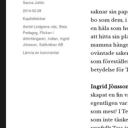
Författare
Sanna Juhlin
Publicerat
2014-02-28
saknar sin pa
den
Kategorier
Kapitelböcker
bo som dem, i e
Etiketter
Astrid Lindgrens näs
,
Beta
en håla som he
Pedagog
,
Flickan i
att hitta sin p
drömfångaren
,
Indian
,
Ingrid
Jönsson
,
Saltkråkan AB
mamma hänger
till
Lämna en kommentar
oväntade saker
Flickan
som föreställe
i
betydelse för T
drömfångaren
Ingrid Jönsso
skapat en fin 
egentligen var
som mest? I Tes
som inte tänke