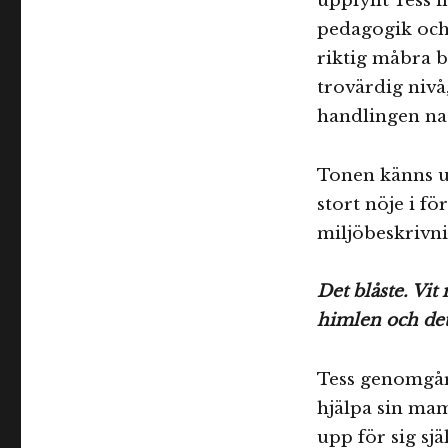
uppfyllt Tess 
pedagogik och 
riktig måbra b
trovärdig nivå,
handlingen nat
Tonen känns un
stort nöje i f
miljöbeskrivni
Det blåste. Vi
himlen och det
Tess genomgår
hjälpa sin ma
upp för sig s