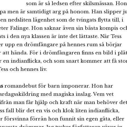
som är så ledsen efter skilsmässan. Hon
ppa men är samtidigt arg på honom. Han slipper j
n nedsliten lägenhet som de tvingats flytta till, i
ter Falinge. Hon saknar även sin bästa kompis oc
lats i den nya klassen är inte det lättaste. När Tess
 upp en drömfångare på hennes rum så börjar
 att hända. För i drömfångaren finns en bild i plå
r en indianflicka, och som snart kommer att få sto
ess och hennes liv.
ns
romandebut för barn imponerar. Hon har
vardagsskildring med magiska inslag. Vem vet
ifrån man får hjälp och kraft när man behöver de
s fall blir det en vis och klok liten indianflicka,
r försvinna förrän hon funnit sin egen gåta, eller