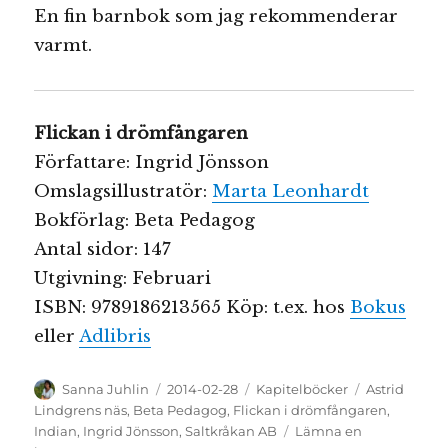
En fin barnbok som jag rekommenderar
varmt.
Flickan i drömfångaren
Författare: Ingrid Jönsson
Omslagsillustratör:
Marta Leonhardt
Bokförlag: Beta Pedagog
Antal sidor: 147
Utgivning: Februari
ISBN: 9789186213565 Köp: t.ex. hos
Bokus
eller
Adlibris
Författare
Publicerat
Kategorier
Etiketter
Sanna Juhlin
2014-02-28
Kapitelböcker
Astrid
den
Lindgrens näs
,
Beta Pedagog
,
Flickan i drömfångaren
,
Indian
,
Ingrid Jönsson
,
Saltkråkan AB
Lämna en