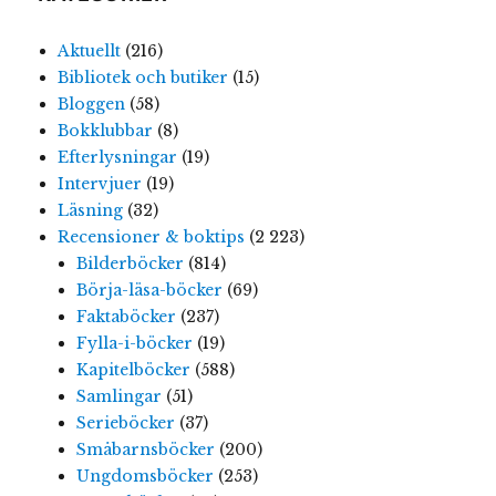
Aktuellt
(216)
Bibliotek och butiker
(15)
Bloggen
(58)
Bokklubbar
(8)
Efterlysningar
(19)
Intervjuer
(19)
Läsning
(32)
Recensioner & boktips
(2 223)
Bilderböcker
(814)
Börja-läsa-böcker
(69)
Faktaböcker
(237)
Fylla-i-böcker
(19)
Kapitelböcker
(588)
Samlingar
(51)
Serieböcker
(37)
Småbarnsböcker
(200)
Ungdomsböcker
(253)