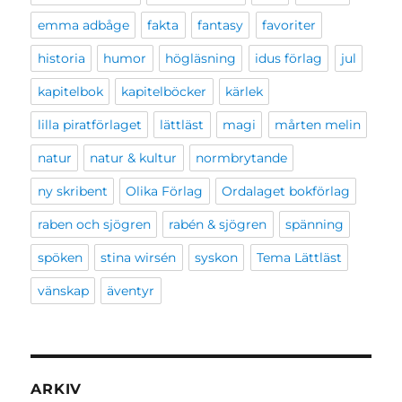
emma adbåge
fakta
fantasy
favoriter
historia
humor
högläsning
idus förlag
jul
kapitelbok
kapitelböcker
kärlek
lilla piratförlaget
lättläst
magi
mårten melin
natur
natur & kultur
normbrytande
ny skribent
Olika Förlag
Ordalaget bokförlag
raben och sjögren
rabén & sjögren
spänning
spöken
stina wirsén
syskon
Tema Lättläst
vänskap
äventyr
ARKIV