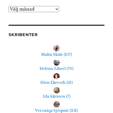
Arkiv
SKRIBENTER
Malin Skals
(
107
)
Helena Ziherl
(
70
)
Hien Ekeroth
(
31
)
Ida Åkesson
(
7
)
Veroniqa Sjöquist
(
251
)