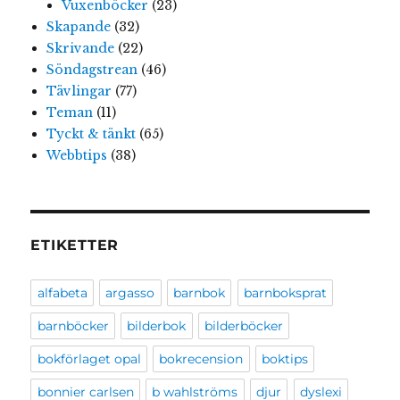
Vuxenböcker
(23)
Skapande
(32)
Skrivande
(22)
Söndagstrean
(46)
Tävlingar
(77)
Teman
(11)
Tyckt & tänkt
(65)
Webbtips
(38)
ETIKETTER
alfabeta
argasso
barnbok
barnboksprat
barnböcker
bilderbok
bilderböcker
bokförlaget opal
bokrecension
boktips
bonnier carlsen
b wahlströms
djur
dyslexi