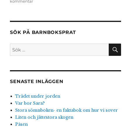
till
kommentar
Flickan
i
drömfångaren
SÖK PÅ BARNBOKSPRAT
SÖ
Sök
efter:
SENASTE INLÄGGEN
Trädet under jorden
Var bor Sara?
Stora sömnboken- en faktabok om hur vi sover
Liten och jättestora skogen
Påsen