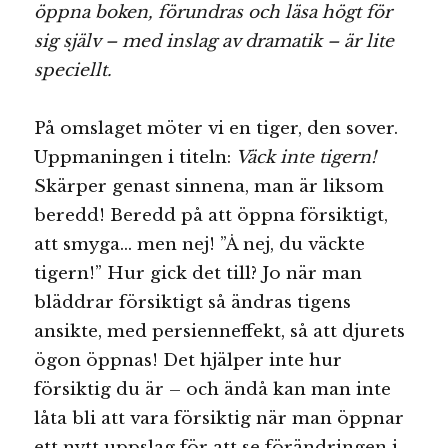
öppna boken, förundras och läsa högt för
sig själv – med inslag av dramatik – är lite
speciellt.
På omslaget möter vi en tiger, den sover.
Uppmaningen i titeln:
Väck inte tigern!
Skärper genast sinnena, man är liksom
beredd! Beredd på att öppna försiktigt,
att smyga… men nej! ”Å nej, du väckte
tigern!” Hur gick det till? Jo när man
bläddrar försiktigt så ändras tigens
ansikte, med persienneffekt, så att djurets
ögon öppnas! Det hjälper inte hur
försiktig du är – och ändå kan man inte
låta bli att vara försiktig när man öppnar
ett nytt uppslag för att se förändringen i