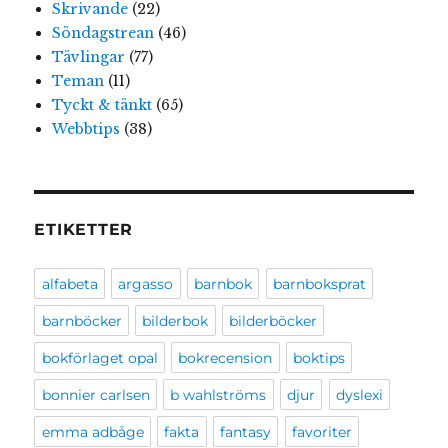
Skrivande
(22)
Söndagstrean
(46)
Tävlingar
(77)
Teman
(11)
Tyckt & tänkt
(65)
Webbtips
(38)
ETIKETTER
alfabeta
argasso
barnbok
barnboksprat
barnböcker
bilderbok
bilderböcker
bokförlaget opal
bokrecension
boktips
bonnier carlsen
b wahlströms
djur
dyslexi
emma adbåge
fakta
fantasy
favoriter