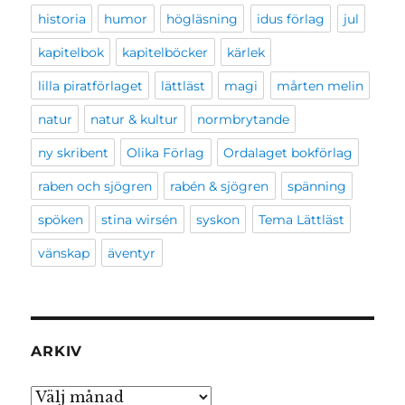
historia
humor
högläsning
idus förlag
jul
kapitelbok
kapitelböcker
kärlek
lilla piratförlaget
lättläst
magi
mårten melin
natur
natur & kultur
normbrytande
ny skribent
Olika Förlag
Ordalaget bokförlag
raben och sjögren
rabén & sjögren
spänning
spöken
stina wirsén
syskon
Tema Lättläst
vänskap
äventyr
ARKIV
Arkiv