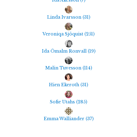
Ida Åkesson
(
7
)
Linda Ivarsson
(
31
)
Veroniqa Sjöquist
(
251
)
Ida Ömalm Ronvall
(
19
)
Malin Tuvesson
(
114
)
Hien Ekeroth
(
31
)
Sofie Utahs
(
285
)
Emma Walliander
(
37
)