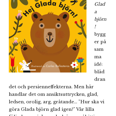
Glad
a
björn
!
bygg
er på
sam
ma
idé:
bläd
dran
det och persienneffekterna. Men här
handlar det om ansiktsuttrycken, glad,
ledsen, orolig, arg, gråtande… ”Hur ska vi
göra Glada björn glad igen?” Vår lilla