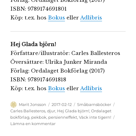
Förlag: Ordalaget Bokförlag (2017)
ISBN: 9789174691801
Köp: t.ex. hos
Bokus
eller
Adlibris
Hej Glada björn!
Författare/illustratör: Carles Ballesteros
Översättare: Ulrika Junker Miranda
Förlag: Ordalaget Bokförlag (2017)
ISBN: 9789174691818
Köp: t.ex. hos
Bokus
eller
Adlibris
Författare
Publicerat
Kategorier
Etiketter
Marit Jonsson
2017-02-12
Småbarnsböcker
den
Carles Ballesteros
,
djur
,
Hej Glada björn!
,
Ordalaget
bokförlag
,
pekbok
,
persienneffekt
,
Väck inte tigern!
till
Lämna en kommentar
Fascinerande