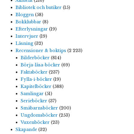
Aktuellt
(216)
Bibliotek och butiker
(15)
Bloggen
(58)
Bokklubbar
(8)
Efterlysningar
(19)
Intervjuer
(19)
Läsning
(32)
Recensioner & boktips
(2 223)
Bilderböcker
(814)
Börja-läsa-böcker
(69)
Faktaböcker
(237)
Fylla-i-böcker
(19)
Kapitelböcker
(588)
Samlingar
(51)
Serieböcker
(37)
Småbarnsböcker
(200)
Ungdomsböcker
(253)
Vuxenböcker
(23)
Skapande
(32)