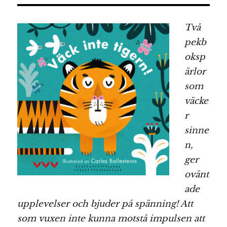
Två
pekb
oksp
ärlor
som
väcke
r
sinne
n,
ger
ovänt
ade
upplevelser och bjuder på spänning! Att
som vuxen inte kunna motstå impulsen att