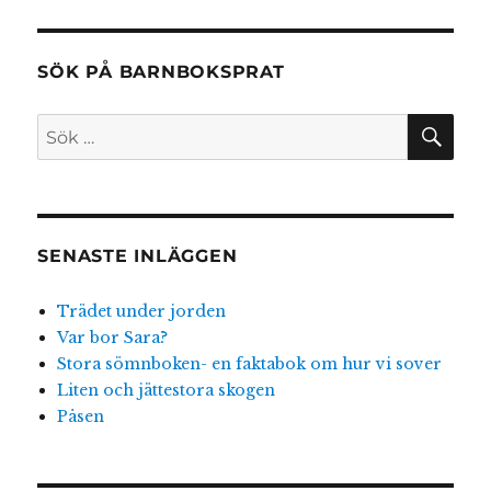
möten
ansikte
mot
ansikte
SÖK PÅ BARNBOKSPRAT
SÖ
Sök
efter:
SENASTE INLÄGGEN
Trädet under jorden
Var bor Sara?
Stora sömnboken- en faktabok om hur vi sover
Liten och jättestora skogen
Påsen