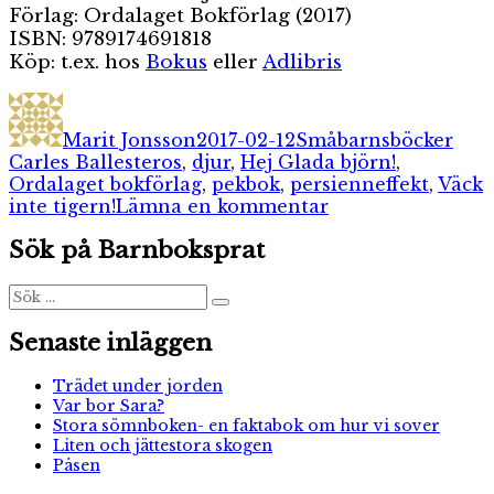
Förlag: Ordalaget Bokförlag (2017)
ISBN: 9789174691818
Köp: t.ex. hos
Bokus
eller
Adlibris
Författare
Publicerat
Kategorier
Etik
den
Marit Jonsson
2017-02-12
Småbarnsböcker
Carles Ballesteros
,
djur
,
Hej Glada björn!
,
Ordalaget bokförlag
,
pekbok
,
persienneffekt
,
Väck
till
inte tigern!
Lämna en kommentar
Fascinerande
Sök på Barnboksprat
möten
ansikte
mot
Sök
Sök
efter:
ansikte
Senaste inläggen
Trädet under jorden
Var bor Sara?
Stora sömnboken- en faktabok om hur vi sover
Liten och jättestora skogen
Påsen