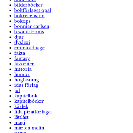
bilderböcker
bokförlaget opal
bokrecension
boktips
bonnier carlsen
b wahlströms
djur
dyslexi
emma adbåge
fakta
fantasy
favoriter
historia
humor
högläsning
idus förlag
jul
kapitelbok
kapitelböcker
kärlek
lilla piratförlaget
lättläst
magi
mårten melin