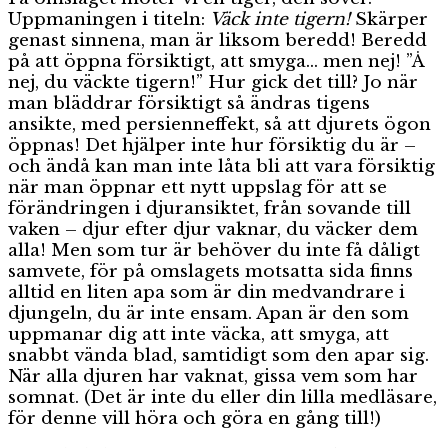
Uppmaningen i titeln:
Väck inte tigern!
Skärper
genast sinnena, man är liksom beredd! Beredd
på att öppna försiktigt, att smyga… men nej! ”Å
nej, du väckte tigern!” Hur gick det till? Jo när
man bläddrar försiktigt så ändras tigens
ansikte, med persienneffekt, så att djurets ögon
öppnas! Det hjälper inte hur försiktig du är –
och ändå kan man inte låta bli att vara försiktig
när man öppnar ett nytt uppslag för att se
förändringen i djuransiktet, från sovande till
vaken – djur efter djur vaknar, du väcker dem
alla! Men som tur är behöver du inte få dåligt
samvete, för på omslagets motsatta sida finns
alltid en liten apa som är din medvandrare i
djungeln, du är inte ensam. Apan är den som
uppmanar dig att inte väcka, att smyga, att
snabbt vända blad, samtidigt som den apar sig.
När alla djuren har vaknat, gissa vem som har
somnat. (Det är inte du eller din lilla medläsare,
för denne vill höra och göra en gång till!)