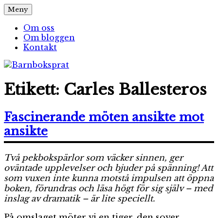
Hoppa
Meny
Barnboksprat
– en blogg om barnböcker
till
innehåll
Om oss
Om bloggen
Kontakt
Etikett:
Carles Ballesteros
Fascinerande möten ansikte mot
ansikte
Två pekbokspärlor som väcker sinnen, ger
oväntade upplevelser och bjuder på spänning! Att
som vuxen inte kunna motstå impulsen att öppna
boken, förundras och läsa högt för sig själv – med
inslag av dramatik – är lite speciellt.
På omslaget möter vi en tiger, den sover.