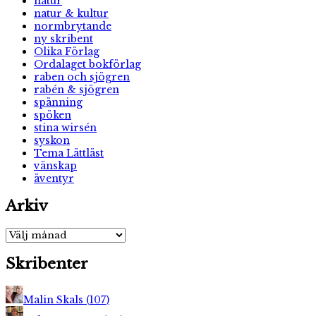
natur
natur & kultur
normbrytande
ny skribent
Olika Förlag
Ordalaget bokförlag
raben och sjögren
rabén & sjögren
spänning
spöken
stina wirsén
syskon
Tema Lättläst
vänskap
äventyr
Arkiv
Arkiv
Skribenter
Malin Skals
(
107
)