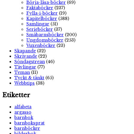
Börja-läsa-böcker
(69)
Faktaböcker
(237)
Fylla-i-böcker
(19)
Kapitelböcker
(588)
Samlingar
(51)
Serieböcker
(37)
Småbarnsböcker
(200)
Ungdomsböcker
(253)
Vuxenböcker
(23)
Skapande
(32)
Skrivande
(22)
Söndagstrean
(46)
Tävlingar
(77)
Teman
(11)
Tyckt & tänkt
(65)
Webbtips
(38)
Etiketter
alfabeta
argasso
barnbok
barnboksprat
barnböcker
bilderbok