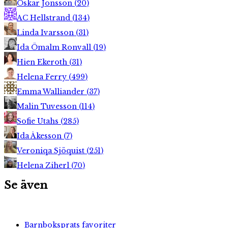
Oskar Jonsson
(
20
)
AC Hellstrand
(
134
)
Linda Ivarsson
(
31
)
Ida Ömalm Ronvall
(
19
)
Hien Ekeroth
(
31
)
Helena Ferry
(
499
)
Emma Walliander
(
37
)
Malin Tuvesson
(
114
)
Sofie Utahs
(
285
)
Ida Åkesson
(
7
)
Veroniqa Sjöquist
(
251
)
Helena Ziherl
(
70
)
Se även
Barnboksprats favoriter