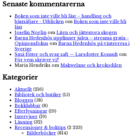
Senaste kommentarerna
Boken som inte ville bli läst – handling och
bästsäljare - Utblicken
om
Boken som inte ville bli
läst
Josefin Norlin
om
Liten och jättestora skogen
Barna Hedenhös uppfinner julen – streama gratis -
Opinionsfokus
om
Barna Hedenhös på vinterresa i
Sverige
Små fötter och svag saft — Larsdotter Konsult
om
För vem skriver vi?
Maria Hendriks
om
Makwelane och krokodilen
Kategorier
Aktuellt
(216)
Bibliotek och butiker
(15)
Bloggen
(58)
Bokklubbar
(8)
Efterlysningar
(19)
Intervjuer
(19)
Läsning
(32)
Recensioner & boktips
(2 223)
Bilderböcker
(814)