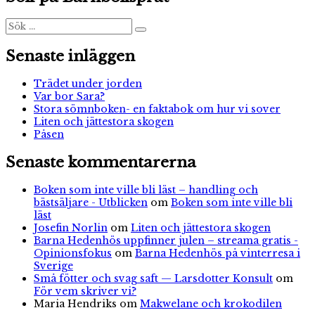
i-
böcker
Sök
Sök
efter:
från
Ordalaget
Senaste inläggen
Trädet under jorden
Var bor Sara?
Stora sömnboken- en faktabok om hur vi sover
Liten och jättestora skogen
Påsen
Senaste kommentarerna
Boken som inte ville bli läst – handling och
bästsäljare - Utblicken
om
Boken som inte ville bli
läst
Josefin Norlin
om
Liten och jättestora skogen
Barna Hedenhös uppfinner julen – streama gratis -
Opinionsfokus
om
Barna Hedenhös på vinterresa i
Sverige
Små fötter och svag saft — Larsdotter Konsult
om
För vem skriver vi?
Maria Hendriks
om
Makwelane och krokodilen