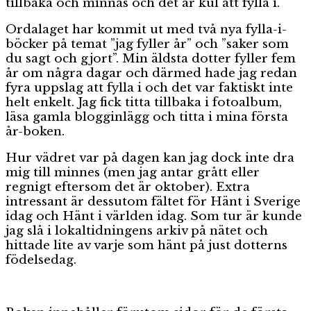
tillbaka och minnas och det är kul att fylla i.
Ordalaget har kommit ut med två nya fylla-i-
böcker på temat ”jag fyller år” och ”saker som
du sagt och gjort”. Min äldsta dotter fyller fem
år om några dagar och därmed hade jag redan
fyra uppslag att fylla i och det var faktiskt inte
helt enkelt. Jag fick titta tillbaka i fotoalbum,
läsa gamla blogginlägg och titta i mina första
år-boken.
Hur vädret var på dagen kan jag dock inte dra
mig till minnes (men jag antar grått eller
regnigt eftersom det är oktober). Extra
intressant är dessutom fältet för Hänt i Sverige
idag och Hänt i världen idag. Som tur är kunde
jag slå i lokaltidningens arkiv på nätet och
hittade lite av varje som hänt på just dotterns
födelsedag.