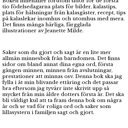
Boken innehåller förutom sidor för de första
tio födelsedagarna plats för bilder, kalastips,
plats för hälsningar från kalasgäster, recept, tips
på kalaslekar inomhus och utomhus med mera.
Det finns många härliga, färgglada
illustrationer av Jeanette Milde.
Saker som du gjort och sagt är en lite mer
allmän minnesbok från barndomen. Det finns
sidor om bland annat dina egna ord, första
gången-minnen, minnen från avslutningar,
prestationer att minnas osv. Denna bok ska jag
fylla i åt min blivande ettåring och det passar
bra eftersom jag tyvärr inte skrivit upp så
mycket från min äldre dotters första år. Det ska
bli väldigt kul att ta fram denna bok om några
år och se vad för roliga ord och saker som
lillasystern i familjen sagt och gjort.