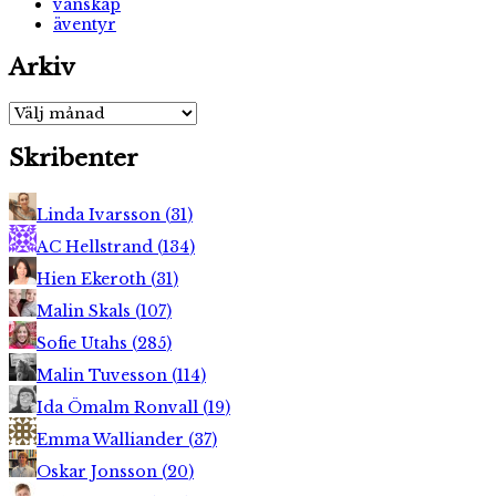
vänskap
äventyr
Arkiv
Arkiv
Skribenter
Linda Ivarsson
(
31
)
AC Hellstrand
(
134
)
Hien Ekeroth
(
31
)
Malin Skals
(
107
)
Sofie Utahs
(
285
)
Malin Tuvesson
(
114
)
Ida Ömalm Ronvall
(
19
)
Emma Walliander
(
37
)
Oskar Jonsson
(
20
)