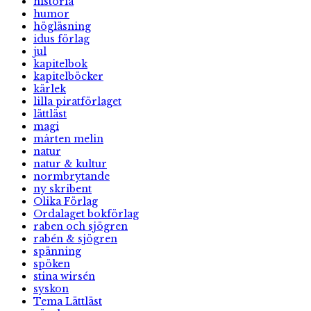
historia
humor
högläsning
idus förlag
jul
kapitelbok
kapitelböcker
kärlek
lilla piratförlaget
lättläst
magi
mårten melin
natur
natur & kultur
normbrytande
ny skribent
Olika Förlag
Ordalaget bokförlag
raben och sjögren
rabén & sjögren
spänning
spöken
stina wirsén
syskon
Tema Lättläst