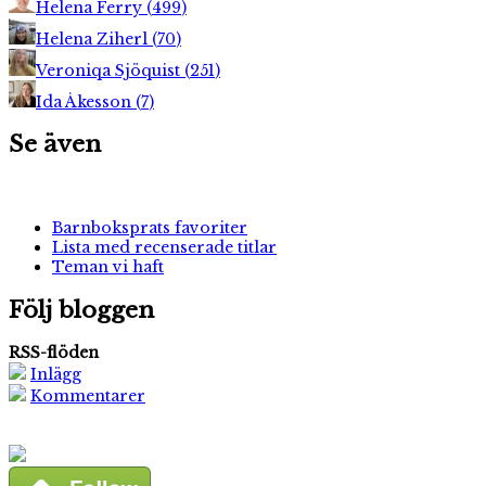
Helena Ferry
(
499
)
Helena Ziherl
(
70
)
Veroniqa Sjöquist
(
251
)
Ida Åkesson
(
7
)
Se även
Barnboksprats favoriter
Lista med recenserade titlar
Teman vi haft
Följ bloggen
RSS-flöden
Inlägg
Kommentarer