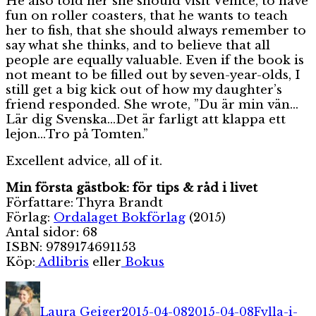
He also told her she should visit Venice, to have
fun on roller coasters, that he wants to teach
her to fish, that she should always remember to
say what she thinks, and to believe that all
people are equally valuable. Even if the book is
not meant to be filled out by seven-year-olds, I
still get a big kick out of how my daughter’s
friend responded. She wrote, ”Du är min vän…
Lär dig Svenska…Det är farligt att klappa ett
lejon…Tro på Tomten.”
Excellent advice, all of it.
Min första gästbok: för tips & råd i livet
Författare: Thyra Brandt
Förlag:
Ordalaget Bokförlag
(2015)
Antal sidor: 68
ISBN: 9789174691153
Köp:
Adlibris
eller
Bokus
Författare
Publicerat
Kategorie
den
Laura Geiger
2015-04-08
2015-04-08
Fylla-i-