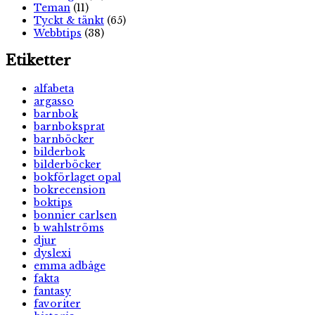
Teman
(11)
Tyckt & tänkt
(65)
Webbtips
(38)
Etiketter
alfabeta
argasso
barnbok
barnboksprat
barnböcker
bilderbok
bilderböcker
bokförlaget opal
bokrecension
boktips
bonnier carlsen
b wahlströms
djur
dyslexi
emma adbåge
fakta
fantasy
favoriter