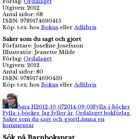
Förlag:
Ordalaget
Utgiven: 2012
Antal sidor: 68
ISBN: 9789174690415
Köp: t.ex. hos
Bokus
eller
Adlibris
Saker som du sagt och gjort
Författare: Josefine Josefsson
Illustratör: Jeanette Milde
Förlag:
Ordalaget
Utgiven: 2012
Antal sidor: 80
ISBN: 9789174690439
Köp: t.ex. hos
Bokus
eller
Adlibris
Författare
Publicerat
Kategorier
Eti
den
Sara H
2012-10-07
2014-09-03
Fylla-i-böcker
Fylla-i-böcker
,
Jag fyller år
,
Ordalaget bokförlag
,
Saker som du sagt och gjort
Lämna en
till
kommentar
Nya
Sök på Barnboksprat
fylla-