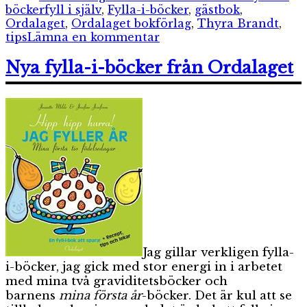
Etiketter
böcker
fyll i själv
,
Fylla-i-böcker
,
gästbok
,
Ordalaget
,
Ordalaget bokförlag
,
Thyra Brandt
,
till
tips
Lämna en kommentar
Min
första
Nya fylla-i-böcker från Ordalaget
gästbok:
för
tips
&
råd
i
livet
Jag gillar verkligen fylla-
i-böcker, jag gick med stor energi in i arbetet
med mina två graviditetsböcker och
barnens
mina första år
-böcker. Det är kul att se