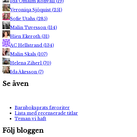
Ida Ömalm Ronvall
(
19
)
Veroniqa Sjöquist
(
251
)
Sofie Utahs
(
285
)
Malin Tuvesson
(
114
)
Hien Ekeroth
(
31
)
AC Hellstrand
(
134
)
Malin Skals
(
107
)
Helena Ziherl
(
70
)
Ida Åkesson
(
7
)
Se även
Barnboksprats favoriter
Lista med recenserade titlar
Teman vi haft
Följ bloggen