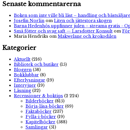
Senaste kommentarerna
Boken som inte ville bli läst – handling och bästsäljare
Josefin Norlin
om
Liten och jättestora skogen
Barna Hedenhös uppfinner julen – streama gratis - O
Små fötter och svag saft — Larsdotter Konsult
om
För
Maria Hendriks
om
Makwelane och krokodilen
Kategorier
Aktuellt
(216)
Bibliotek och butiker
(15)
Bloggen
(58)
Bokklubbar
(8)
Efterlysningar
(19)
Intervjuer
(19)
Läsning
(32)
Recensioner & boktips
(2 224)
Bilderböcker
(815)
Börja-läsa-böcker
(69)
Faktaböcker
(237)
Fylla-i-böcker
(19)
Kapitelböcker
(588)
Samlingar
(51)