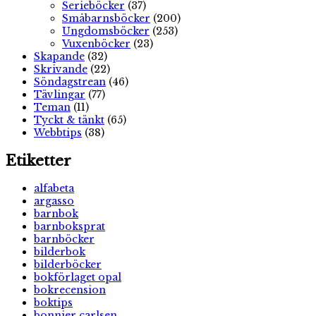
Serieböcker
(37)
Småbarnsböcker
(200)
Ungdomsböcker
(253)
Vuxenböcker
(23)
Skapande
(32)
Skrivande
(22)
Söndagstrean
(46)
Tävlingar
(77)
Teman
(11)
Tyckt & tänkt
(65)
Webbtips
(38)
Etiketter
alfabeta
argasso
barnbok
barnboksprat
barnböcker
bilderbok
bilderböcker
bokförlaget opal
bokrecension
boktips
bonnier carlsen