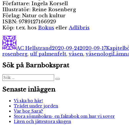
Författare: Ingela Korsell
Illustratör: Reine Rosenberg
Förlag: Natur och kultur
ISBN: 9789127166929
Köp: t.ex. hos
Bokus
eller
Adlibris
Författare
Publicerat
Kategori
den
AC Hellstrand
2020-09-24
2020-09-17
Kapitelb
rosenberg
,
ulf palmenfelt
,
väsen
,
väsenologi
Lämna
Sök på Barnboksprat
Sök
Sök
efter:
Senaste inläggen
Vi ska bo här!
Trädet under jorden
Var bor Sara?
Stora sömnboken- en faktabok om hur vi sover
Liten och jättestora skogen