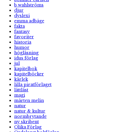
b wahlströms
djur
dyslexi
emma adbåge
fakta
fantasy
favoriter
historia
humor
högläsning
idus förlag
jul
kapitelbok
kapitelböcker
kärlek
lilla piratförlaget
lättläst
magi
mårten melin
natur
natur & kultur
normbrytande
ny skribent
Olika Förlag