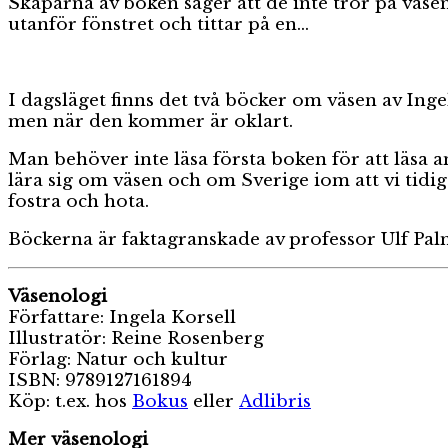
Skaparna av boken säger att de inte tror på väsen 
utanför fönstret och tittar på en…
I dagsläget finns det två böcker om väsen av Ing
men när den kommer är oklart.
Man behöver inte läsa första boken för att läsa an
lära sig om väsen och om Sverige iom att vi tidiga
fostra och hota.
Böckerna är faktagranskade av professor Ulf Pal
Väsenologi
Författare: Ingela Korsell
Illustratör: Reine Rosenberg
Förlag: Natur och kultur
ISBN: 9789127161894
Köp: t.ex. hos
Bokus
eller
Adlibris
Mer väsenologi