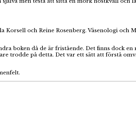
själva men testa att sitta en mörk höstkväll och lä
ela Korsell och Reine Rosenberg. Väsenologi och Me
dra boken då de är fristående. Det finns dock en ris
re trodde på detta. Det var ett sätt att förstå omv
menfelt.