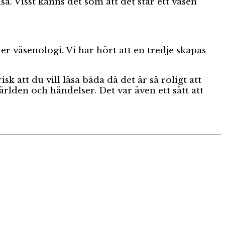
sa. Visst känns det som att det står ett väsen
r väsenologi. Vi har hört att en tredje skapas
k att du vill läsa båda då det är så roligt att
ärlden och händelser. Det var även ett sätt att