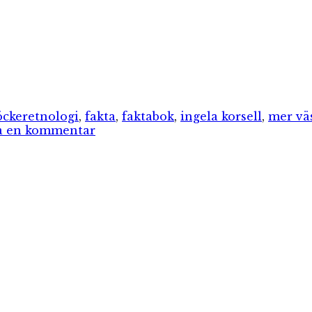
er
Etiketter
öcker
etnologi
,
fakta
,
faktabok
,
ingela korsell
,
mer vä
till
 en kommentar
Mer
väsenologi