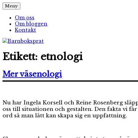
Hoppa
Meny
Barnboksprat
– en blogg om barnböcker
till
innehåll
Om oss
Om bloggen
Kontakt
Etikett:
etnologi
Mer väsenologi
Nu har Ingela Korsell och Reine Rosenberg släppt
oss till situationen och gestalten. Den fakta vi 
ord så man lätt kan skapa sig en uppfattning.