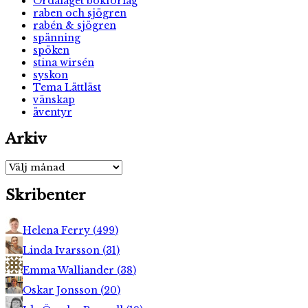
Ordalaget bokförlag
raben och sjögren
rabén & sjögren
spänning
spöken
stina wirsén
syskon
Tema Lättläst
vänskap
äventyr
Arkiv
Arkiv
Skribenter
Helena Ferry
(
499
)
Linda Ivarsson
(
31
)
Emma Walliander
(
38
)
Oskar Jonsson
(
20
)