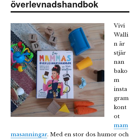
överlevnadshandbok
Vivi
Walli
n är
stjär
nan
bako
m
insta
gram
kont
ot
mam
masanningar
. Med en stor dos humor och