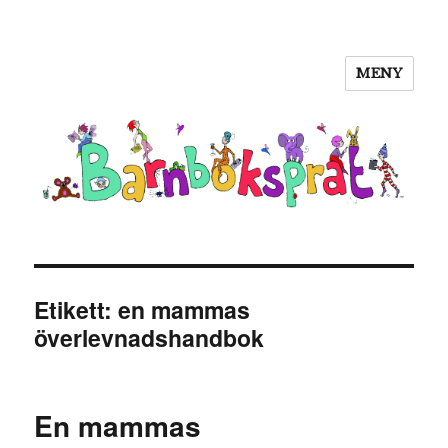
MENY
Barnboksprat
Etikett:
en mammas
överlevnadshandbok
En mammas