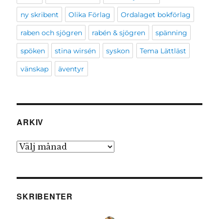
ny skribent
Olika Förlag
Ordalaget bokförlag
raben och sjögren
rabén & sjögren
spänning
spöken
stina wirsén
syskon
Tema Lättläst
vänskap
äventyr
ARKIV
Arkiv
SKRIBENTER