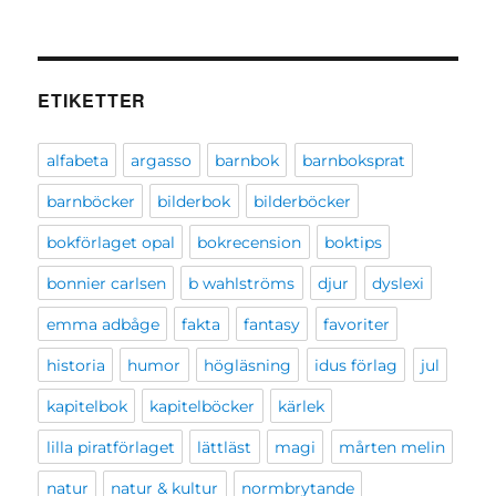
ETIKETTER
alfabeta
argasso
barnbok
barnboksprat
barnböcker
bilderbok
bilderböcker
bokförlaget opal
bokrecension
boktips
bonnier carlsen
b wahlströms
djur
dyslexi
emma adbåge
fakta
fantasy
favoriter
historia
humor
högläsning
idus förlag
jul
kapitelbok
kapitelböcker
kärlek
lilla piratförlaget
lättläst
magi
mårten melin
natur
natur & kultur
normbrytande