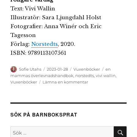
Text: Vivi Wallin
Illustratör: Sara Ljungdahl Holst
Fotografier: Anna Winér och Eric
Tagesson
Förlag:
Norstedts
, 2020.
ISBN: 9789113107561
Författare
Publicerat
Kategorier
Etiketter
Sofie Utahs
2023-01-28
Vuxenböcker
en
den
mammas överlevnadshandbok
,
norstedts
,
vivi wallin
,
till
Vuxenböcker
Lämna en kommentar
En
mammas
överlevnadshandbok
SÖK PÅ BARNBOKSPRAT
SÖ
Sök
efter: