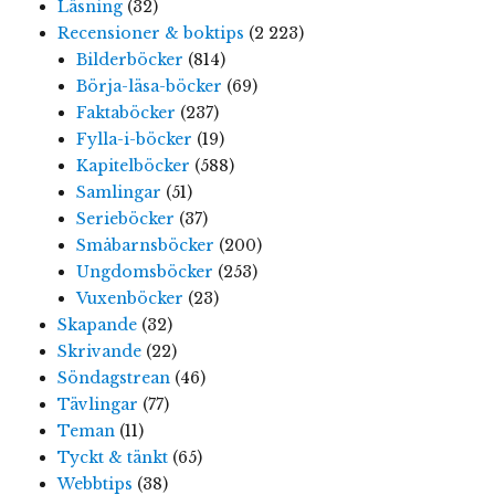
Läsning
(32)
Recensioner & boktips
(2 223)
Bilderböcker
(814)
Börja-läsa-böcker
(69)
Faktaböcker
(237)
Fylla-i-böcker
(19)
Kapitelböcker
(588)
Samlingar
(51)
Serieböcker
(37)
Småbarnsböcker
(200)
Ungdomsböcker
(253)
Vuxenböcker
(23)
Skapande
(32)
Skrivande
(22)
Söndagstrean
(46)
Tävlingar
(77)
Teman
(11)
Tyckt & tänkt
(65)
Webbtips
(38)