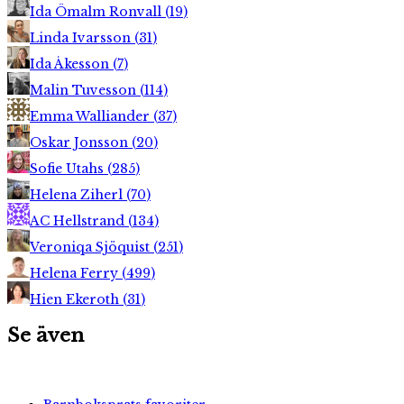
Ida Ömalm Ronvall
(
19
)
Linda Ivarsson
(
31
)
Ida Åkesson
(
7
)
Malin Tuvesson
(
114
)
Emma Walliander
(
37
)
Oskar Jonsson
(
20
)
Sofie Utahs
(
285
)
Helena Ziherl
(
70
)
AC Hellstrand
(
134
)
Veroniqa Sjöquist
(
251
)
Helena Ferry
(
499
)
Hien Ekeroth
(
31
)
Se även