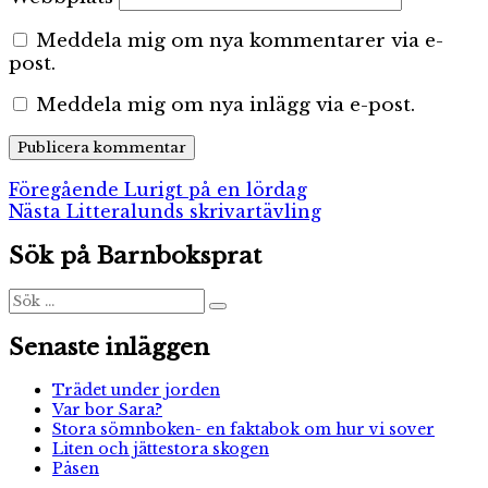
Meddela mig om nya kommentarer via e-
post.
Meddela mig om nya inlägg via e-post.
Inläggsnavigering
Föregående
Föregående
Lurigt på en lördag
Nästa
inlägg:
Nästa
Litteralunds skrivartävling
inlägg:
Sök på Barnboksprat
Sök
Sök
efter:
Senaste inläggen
Trädet under jorden
Var bor Sara?
Stora sömnboken- en faktabok om hur vi sover
Liten och jättestora skogen
Påsen