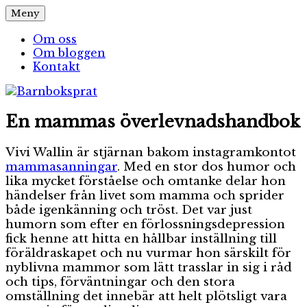
Hoppa
Meny
Barnboksprat
– en blogg om barnböcker
till
innehåll
Om oss
Om bloggen
Kontakt
En mammas överlevnadshandbok
Vivi Wallin är stjärnan bakom instagramkontot
mammasanningar
. Med en stor dos humor och
lika mycket förståelse och omtanke delar hon
händelser från livet som mamma och sprider
både igenkänning och tröst. Det var just
humorn som efter en förlossningsdepression
fick henne att hitta en hållbar inställning till
föräldraskapet och nu vurmar hon särskilt för
nyblivna mammor som lätt trasslar in sig i råd
och tips, förväntningar och den stora
omställning det innebär att helt plötsligt vara