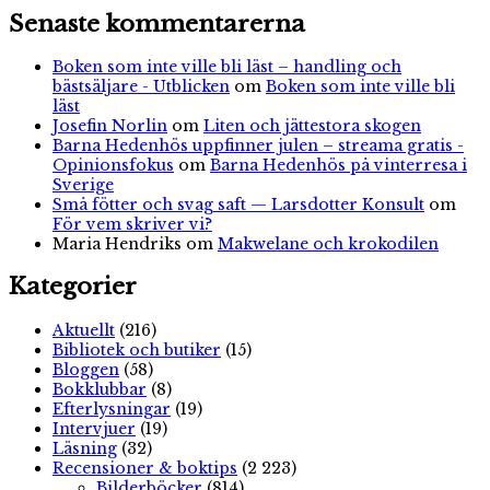
Senaste kommentarerna
Boken som inte ville bli läst – handling och
bästsäljare - Utblicken
om
Boken som inte ville bli
läst
Josefin Norlin
om
Liten och jättestora skogen
Barna Hedenhös uppfinner julen – streama gratis -
Opinionsfokus
om
Barna Hedenhös på vinterresa i
Sverige
Små fötter och svag saft — Larsdotter Konsult
om
För vem skriver vi?
Maria Hendriks
om
Makwelane och krokodilen
Kategorier
Aktuellt
(216)
Bibliotek och butiker
(15)
Bloggen
(58)
Bokklubbar
(8)
Efterlysningar
(19)
Intervjuer
(19)
Läsning
(32)
Recensioner & boktips
(2 223)
Bilderböcker
(814)