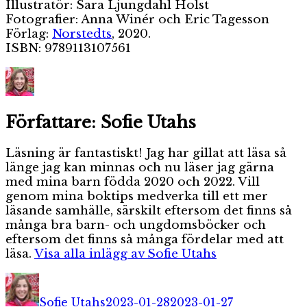
Illustratör: Sara Ljungdahl Holst
Fotografier: Anna Winér och Eric Tagesson
Förlag:
Norstedts
, 2020.
ISBN: 9789113107561
Författare:
Sofie Utahs
Läsning är fantastiskt! Jag har gillat att läsa så
länge jag kan minnas och nu läser jag gärna
med mina barn födda 2020 och 2022. Vill
genom mina boktips medverka till ett mer
läsande samhälle, särskilt eftersom det finns så
många bra barn- och ungdomsböcker och
eftersom det finns så många fördelar med att
läsa.
Visa alla inlägg av Sofie Utahs
Författare
Publicerat
Kategorier
den
Sofie Utahs
2023-01-28
2023-01-27