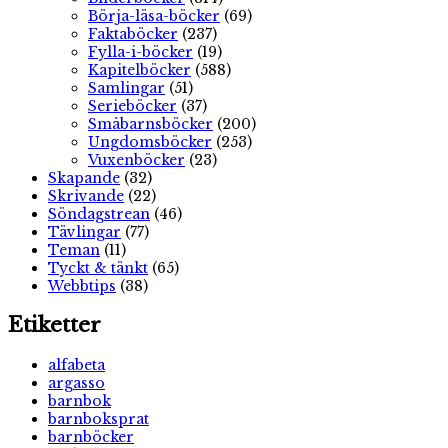
Börja-läsa-böcker
(69)
Faktaböcker
(237)
Fylla-i-böcker
(19)
Kapitelböcker
(588)
Samlingar
(51)
Serieböcker
(37)
Småbarnsböcker
(200)
Ungdomsböcker
(253)
Vuxenböcker
(23)
Skapande
(32)
Skrivande
(22)
Söndagstrean
(46)
Tävlingar
(77)
Teman
(11)
Tyckt & tänkt
(65)
Webbtips
(38)
Etiketter
alfabeta
argasso
barnbok
barnboksprat
barnböcker