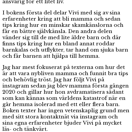
ansvarig för ett litet liv.
I bokens första del delar Vivi med sig av sina
erfarenheter kring att bli mamma och sedan
tips kring hur en minskar skamkänslorna och
får en bättre självkänsla. Den andra delen
vänder sig till de med lite äldre barn och där
finns tips kring hur en bland annat roddar
barnkalas och utflykter, tar hand om sjuka barn
och får barnen att hjälpa till hemma.
Jag har mest fokuserat på texterna om hur det
är att vara nybliven mamma och funnit bra tips
och behövlig tröst. Jag har följt Vivi på
instagram sedan jag blev mamma första gången
2020 och gillar hur hon avdramatisera sådant
som kan kännas som världens katastrof när en
går hemma isolerad med ett eller flera barn.
Boken texter har ingen vetenskaplig grund men
med sitt stora kontaktnät via instagram och
sina egna erfarenheter bjuder Vivi på mycket
läs- och tänkvärt.