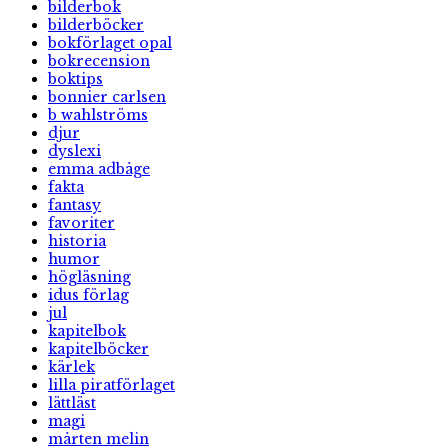
bilderbok
bilderböcker
bokförlaget opal
bokrecension
boktips
bonnier carlsen
b wahlströms
djur
dyslexi
emma adbåge
fakta
fantasy
favoriter
historia
humor
högläsning
idus förlag
jul
kapitelbok
kapitelböcker
kärlek
lilla piratförlaget
lättläst
magi
mårten melin