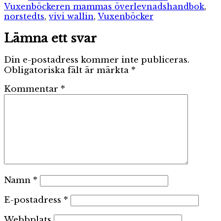
Etiketter
Vuxenböcker
en mammas överlevnadshandbok
,
norstedts
,
vivi wallin
,
Vuxenböcker
Lämna ett svar
Din e-postadress kommer inte publiceras.
Obligatoriska fält är märkta
*
Kommentar
*
Namn
*
E-postadress
*
Webbplats