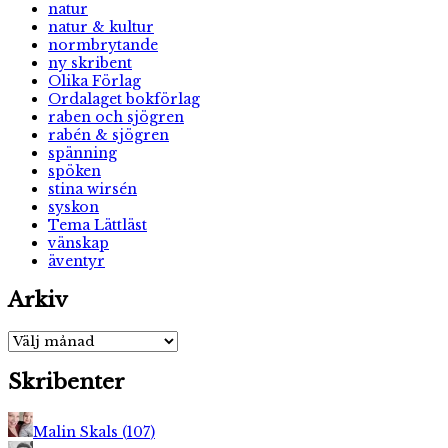
natur
natur & kultur
normbrytande
ny skribent
Olika Förlag
Ordalaget bokförlag
raben och sjögren
rabén & sjögren
spänning
spöken
stina wirsén
syskon
Tema Lättläst
vänskap
äventyr
Arkiv
Arkiv
Skribenter
Malin Skals
(
107
)