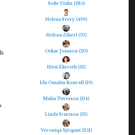
Sofie Utahs
(
285
)
Helena Ferry
(
499
)
e
Helena Ziherl
(
70
)
Oskar Jonsson
(
20
)
ch
Hien Ekeroth
(
31
)
t
Ida Ömalm Ronvall
(
19
)
Malin Tuvesson
(
114
)
s
Linda Ivarsson
(
31
)
Veroniqa Sjöquist
(
251
)