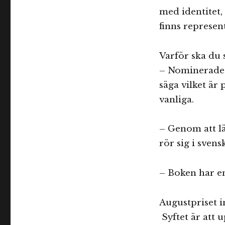
med identitet
finns represen
Varför ska du 
– Nominerade b
säga vilket är
vanliga.
– Genom att lä
rör sig i sven
– Boken har en
Augustpriset i
Syftet är att