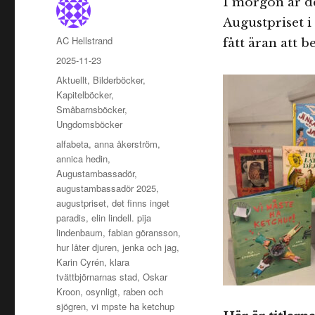
I morgon är de
Augustpriset i
Författare
AC Hellstrand
fått äran att b
Publicerat
2025-11-23
den
Kategorier
Aktuellt
,
Bilderböcker
,
Kapitelböcker
,
Småbarnsböcker
,
Ungdomsböcker
Etiketter
alfabeta
,
anna åkerström
,
annica hedin
,
Augustambassadör
,
augustambassadör 2025
,
augustpriset
,
det finns inget
paradis
,
elin lindell. pija
lindenbaum
,
fabian göransson
,
hur låter djuren
,
jenka och jag
,
Karin Cyrén
,
klara
tvättbjörnarnas stad
,
Oskar
Kroon
,
osynligt
,
raben och
sjögren
,
vi mpste ha ketchup