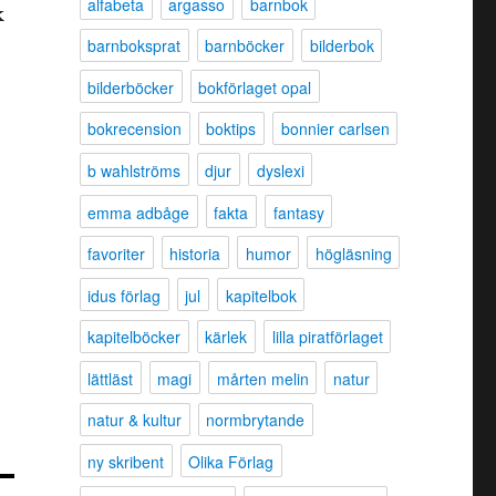
alfabeta
argasso
barnbok
k
barnboksprat
barnböcker
bilderbok
bilderböcker
bokförlaget opal
bokrecension
boktips
bonnier carlsen
b wahlströms
djur
dyslexi
emma adbåge
fakta
fantasy
favoriter
historia
humor
högläsning
idus förlag
jul
kapitelbok
kapitelböcker
kärlek
lilla piratförlaget
lättläst
magi
mårten melin
natur
natur & kultur
normbrytande
ny skribent
Olika Förlag