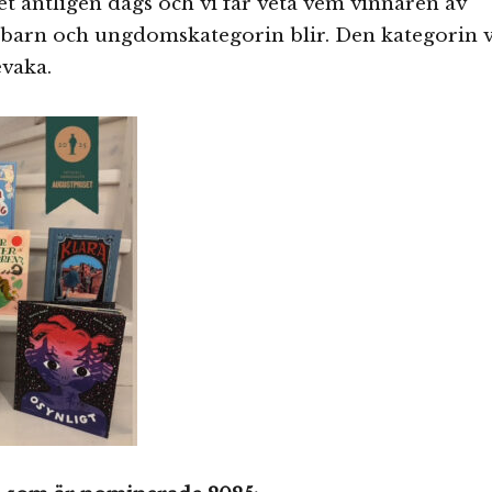
t äntligen dags och vi får veta vem vinnaren av
 barn och ungdomskategorin blir. Den kategorin v
evaka.