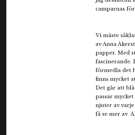
jag dessutom s
camparnas förk
Vi måste såkla
av Anna Åkerst
papper. Med s
fascinerande. 
förmedla det h
finns mycket at
Det går att b
passar mycket
njuter av varj
få se mer av 