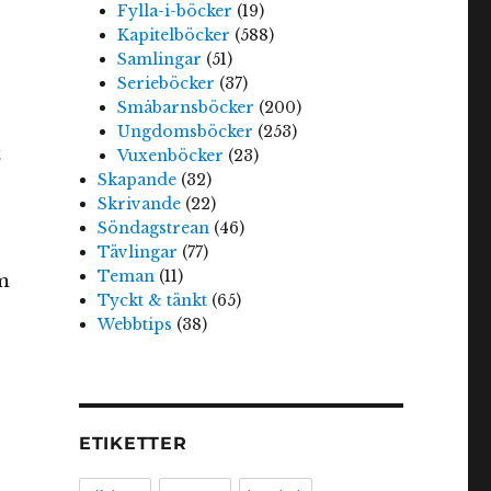
Fylla-i-böcker
(19)
Kapitelböcker
(588)
Samlingar
(51)
Serieböcker
(37)
Småbarnsböcker
(200)
Ungdomsböcker
(253)
t
Vuxenböcker
(23)
Skapande
(32)
Skrivande
(22)
Söndagstrean
(46)
Tävlingar
(77)
Teman
(11)
m
Tyckt & tänkt
(65)
Webbtips
(38)
ETIKETTER