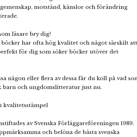
, gemenskap, motstånd, känslor och förändring
terade.
som läsare bry dig?
öcker har ofta hög kvalitet och något särskilt at
 perfekt för dig som söker böcker utöver det
sa någon eller flera av dessa får du koll på vad so
sk barn och ungdomslitteratur just nu.
 kvalitetsstämpel
nstiftades av Svenska Förläggareföreningen 1989.
 uppmärksamma och belöna de bästa svenska