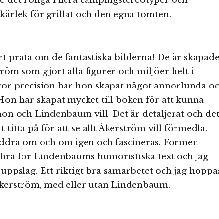
e det roliga i flera campingstereotyper och
ärlek för grillat och den egna tomten.
rt prata om de fantastiska bilderna! De är skapad
röm som gjort alla figurer och miljöer helt i
tor precision har hon skapat något annorlunda o
Hon har skapat mycket till boken för att kunna
on och Lindenbaum vill. Det är detaljerat och de
t titta på för att se allt Åkerström vill förmedla.
läddra om och om igen och fascineras. Formen
 bra för Lindenbaums humoristiska text och jag
e uppslag. Ett riktigt bra samarbetet och jag hoppa
Åkerström, med eller utan Lindenbaum.