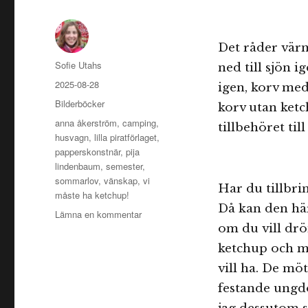
Det råder vär
Författare
Sofie Utahs
ned till sjön i
Publicerat
2025-08-28
igen, korv med
den
Kategorier
Bilderböcker
korv utan ketc
Etiketter
anna åkerström
,
camping
,
tillbehöret til
husvagn
,
lilla piratförlaget
,
papperskonstnär
,
pija
lindenbaum
,
semester
,
sommarlov
,
vänskap
,
vi
Har du tillbr
måste ha ketchup!
Då kan den här
till
Lämna en kommentar
Vi
om du vill drö
måste
ketchup och mo
ha
vill ha. De mö
ketchup!
festande ungd