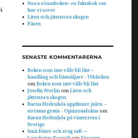
Stora sömnboken- en faktabok om
i
hur vi sover
Liten och jättestora skogen
Påsen
SENASTE KOMMENTARERNA
Boken som inte ville bli läst –
handling och bästsäljare - Utblicken
om
Boken som inte ville bli läst
Josefin Norlin
om
Liten och
jättestora skogen
Barna Hedenhös uppfinner julen –
streama gratis - Opinionsfokus
om
Barna Hedenhös på vinterresa i
Sverige
Små fötter och svag saft —
Larsdotter Konsult
om
För vem