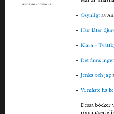
Här är titlar
till
Lämna en kommentar
Augustpriset
2025
Osynligt
av An
i
barn
Hur låter djur
och
ungdomskategorin
Klara – Tvättb
Det finns inge
Jenka och jag
a
Vi måste ha k
Dessa böcker v
roman/serieli