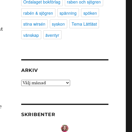
Ordalaget bokförlag
raben och sjögren
rabén & sjögren
spänning
spöken
stina wirsén
syskon
Tema Lättläst
at
vänskap
äventyr
ARKIV
Arkiv
e
SKRIBENTER