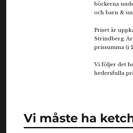
böckerna under
och barn & u
Priset är uppk
Strindberg. År
prissumma (i 2
Vi följer det 
hedersfulla pri
Vi måste ha ketc