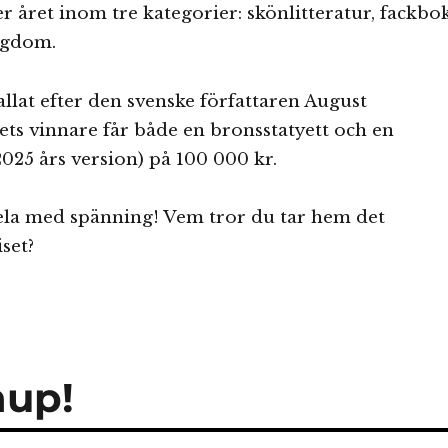
 året inom tre kategorier: skönlitteratur, fackbo
ngdom.
allat efter den svenske författaren August
ets vinnare får både en bronsstatyett och en
025 års version) på 100 000 kr.
hela med spänning! Vem tror du tar hem det
set?
hup!