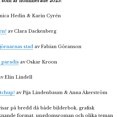
na som är nominerade 2025:
nica Hedin & Karin Cyrén
en?
av Clara Dackenberg
jörnarnas stad
av Fabian Göranson
t paradis
av Oskar Kroon
v Elin Lindell
etchup!
av Pija Lindenbaum & Anna Åkerström
isar på bredd då både bilderbok, grafisk
knande format, ungdomsroman och olika teman