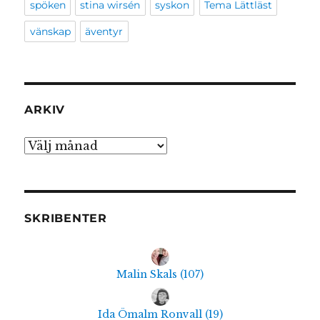
spöken
stina wirsén
syskon
Tema Lättläst
vänskap
äventyr
ARKIV
Arkiv
SKRIBENTER
Malin Skals
(
107
)
Ida Ömalm Ronvall
(
19
)