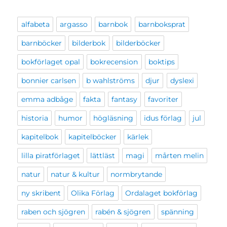
alfabeta
argasso
barnbok
barnboksprat
barnböcker
bilderbok
bilderböcker
bokförlaget opal
bokrecension
boktips
bonnier carlsen
b wahlströms
djur
dyslexi
emma adbåge
fakta
fantasy
favoriter
historia
humor
högläsning
idus förlag
jul
kapitelbok
kapitelböcker
kärlek
lilla piratförlaget
lättläst
magi
mårten melin
natur
natur & kultur
normbrytande
ny skribent
Olika Förlag
Ordalaget bokförlag
raben och sjögren
rabén & sjögren
spänning