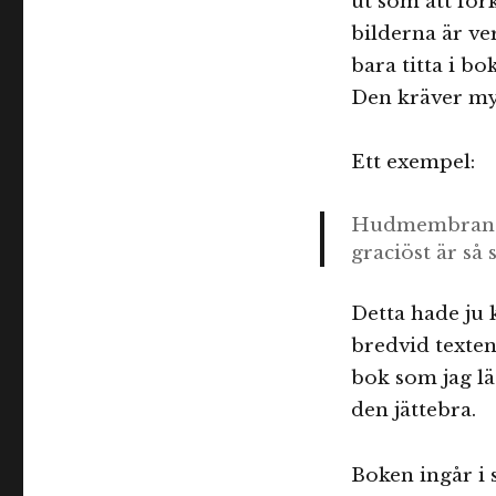
ut som att för
bilderna är ver
bara titta i b
Den kräver myc
Ett exempel:
Hudmembranet s
graciöst är så 
Detta hade ju 
bredvid texten
bok som jag l
den jättebra.
Boken ingår i 