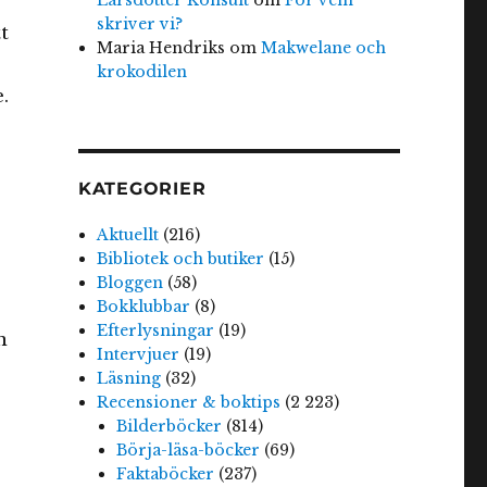
skriver vi?
t
Maria Hendriks
om
Makwelane och
krokodilen
.
KATEGORIER
Aktuellt
(216)
Bibliotek och butiker
(15)
Bloggen
(58)
Bokklubbar
(8)
Efterlysningar
(19)
n
Intervjuer
(19)
Läsning
(32)
Recensioner & boktips
(2 223)
Bilderböcker
(814)
Börja-läsa-böcker
(69)
Faktaböcker
(237)