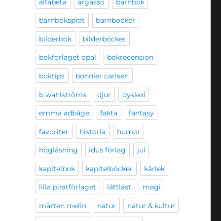
alfabeta
argasso
barnbok
barnboksprat
barnböcker
bilderbok
bilderböcker
bokförlaget opal
bokrecension
boktips
bonnier carlsen
b wahlströms
djur
dyslexi
emma adbåge
fakta
fantasy
favoriter
historia
humor
högläsning
idus förlag
jul
kapitelbok
kapitelböcker
kärlek
lilla piratförlaget
lättläst
magi
mårten melin
natur
natur & kultur