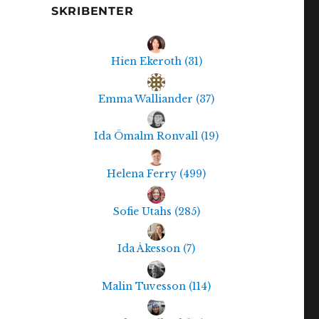
SKRIBENTER
Hien Ekeroth
(
31
)
Emma Walliander
(
37
)
Ida Ömalm Ronvall
(
19
)
Helena Ferry
(
499
)
Sofie Utahs
(
285
)
Ida Åkesson
(
7
)
Malin Tuvesson
(
114
)