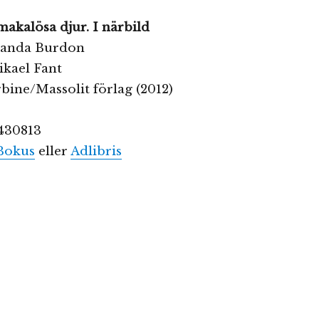
akalösa djur. I närbild
manda Burdon
ikael Fant
bine/Massolit förlag (2012)
430813
Bokus
eller
Adlibris