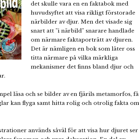
det skulle vara en en faktabok med
huvudsyftet att visa rikligt förstorade
närbilder av djur. Men det visade sig
snart att ”i närbild” snarare handlade
om närmare faktaporträtt av djuren.
Det är nämligen en bok som låter oss
titta närmare på vilka märkliga
mekanismer det finns bland djur och
r.
mpel läsa och se bilder av en fjärils metamorfos, få
glar kan flyga samt hitta rolig och otrolig fakta o
trationer används såväl för att visa hur djuret ser