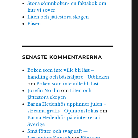
Stora sömnboken- en faktabok om
hur vi sover
Liten och jättestora skogen
Påsen
SENASTE KOMMENTARERNA
Boken som inte ville bli läst –
handling och bästsäljare - Utblicken
om
Boken som inte ville bli läst
Josefin Norlin
om
Liten och
jättestora skogen
m
Barna Hedenhös uppfinner julen –
streama gratis - Opinionsfokus
om
Barna Hedenhös på vinterresa i
Sverige
Små fötter och svag saft —
Larsdotter Konsult
om
För vem