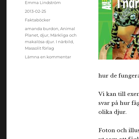
Författare
Emma Lindström
Publicerat
2013-02-25
den
Kategorier
Faktaböcker
Etiketter
amanda burdon
,
Animal
Planet
,
djur
,
Märkliga och
makalösa djur. I närbild
,
Massolit förlag
till
Lämna en kommentar
Märkliga
och
hur de fungera
makalösa
djur
i
Vi kan till exe
närbild
svar på hur få
olika djur.
Foton och illus