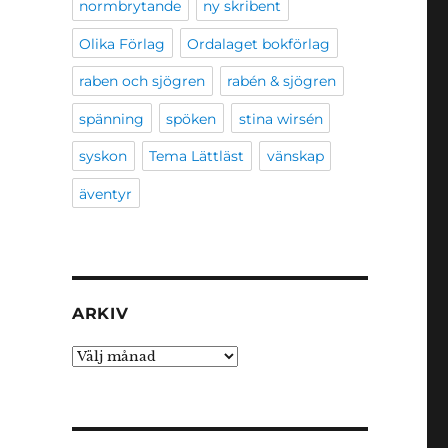
normbrytande
ny skribent
Olika Förlag
Ordalaget bokförlag
raben och sjögren
rabén & sjögren
spänning
spöken
stina wirsén
syskon
Tema Lättläst
vänskap
äventyr
ARKIV
Arkiv