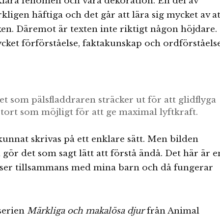
klara fenomen och vara dekoration. En del av
kligen häftiga och det går att lära sig mycket av at
oken. Däremot är texten inte riktigt någon höjdare.
ket förförståelse, faktakunskap och ordförståelse
om pälsfladdraren sträcker ut för att glidflyga
stort som möjligt för att ge maximal lyftkraft.
kunnat skrivas på ett enklare sätt. Men bilden
 gör det som sagt lätt att förstå ändå. Det här är e
äser tillsammans med mina barn och då fungerar
serien
Märkliga och makalösa djur
från Animal