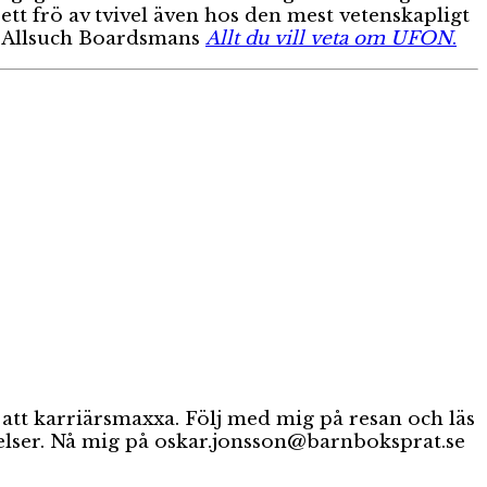
t frö av tvivel även hos den mest vetenskapligt
am Allsuch Boardsmans
Allt du vill veta om UFON
.
tt karriärsmaxxa. Följ med mig på resan och läs
ttelser. Nå mig på oskar.jonsson@barnboksprat.se