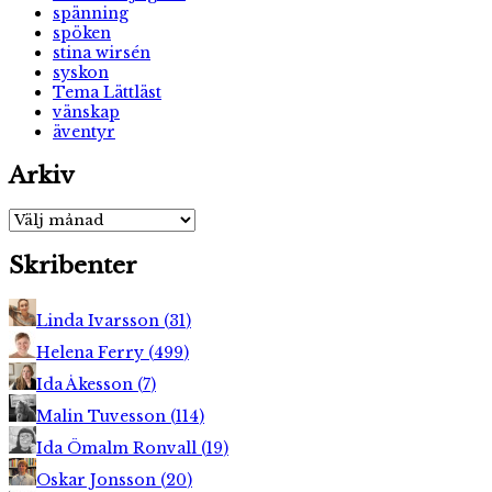
spänning
spöken
stina wirsén
syskon
Tema Lättläst
vänskap
äventyr
Arkiv
Arkiv
Skribenter
Linda Ivarsson
(
31
)
Helena Ferry
(
499
)
Ida Åkesson
(
7
)
Malin Tuvesson
(
114
)
Ida Ömalm Ronvall
(
19
)
Oskar Jonsson
(
20
)