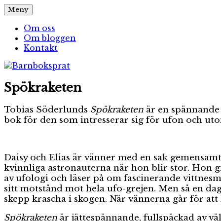
Hoppa
Meny
Barnboksprat
– en blogg om barnböcker
till
innehåll
Om oss
Om bloggen
Kontakt
Spökraketen
Tobias Söderlunds
Spökraketen
är en spännande 
bok för den som intresserar sig för ufon och ut
Daisy och Elias är vänner med en sak gemensamt, nä
kvinnliga astronauterna när hon blir stor. Hon 
av ufologi och läser på om fascinerande vittnesmå
sitt motstånd mot hela ufo-grejen. Men så en da
skepp krascha i skogen. När vännerna går för at
Spökraketen
är jättespännande, fullspäckad av vä