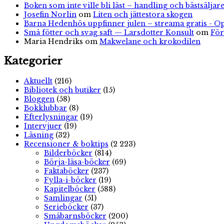
Boken som inte ville bli läst – handling och bästsäljare
Josefin Norlin
om
Liten och jättestora skogen
Barna Hedenhös uppfinner julen – streama gratis - O
Små fötter och svag saft — Larsdotter Konsult
om
För
Maria Hendriks
om
Makwelane och krokodilen
Kategorier
Aktuellt
(216)
Bibliotek och butiker
(15)
Bloggen
(58)
Bokklubbar
(8)
Efterlysningar
(19)
Intervjuer
(19)
Läsning
(32)
Recensioner & boktips
(2 223)
Bilderböcker
(814)
Börja-läsa-böcker
(69)
Faktaböcker
(237)
Fylla-i-böcker
(19)
Kapitelböcker
(588)
Samlingar
(51)
Serieböcker
(37)
Småbarnsböcker
(200)