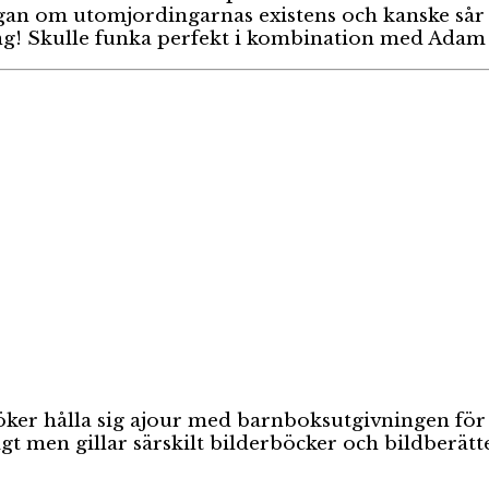
an om utomjordingarnas existens och kanske sår et
ning! Skulle funka perfekt i kombination med Ad
er hålla sig ajour med barnboksutgivningen för a
ligt men gillar särskilt bilderböcker och bildberä