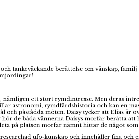
och tankeväckande berättelse om vänskap, familj 
omjordingar!
mligen ett stort rymdintresse. Men deras intresse s
gillar astronomi, rymdfärdshistoria och kan en ma
l och påstådda möten. Daisy tycker att Elias är ove
g hör de båda vännerna Daisys morfar berätta att 
t leta på platsen morfar nämnt hittar de något so
lresearchad ufo-kunskap och innehåller fina och e