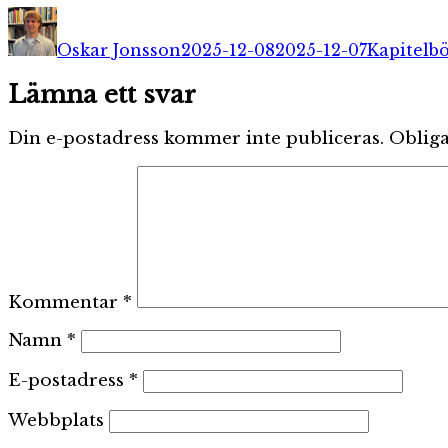
Författare
Publicerat
Kategori
den
Oskar Jonsson
2025-12-08
2025-12-07
Kapitelb
Lämna ett svar
Din e-postadress kommer inte publiceras.
Obliga
Kommentar
*
Namn
*
E-postadress
*
Webbplats