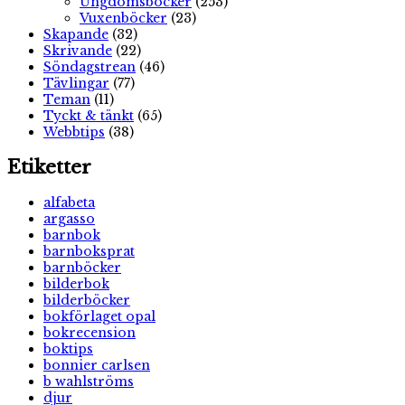
Ungdomsböcker
(253)
Vuxenböcker
(23)
Skapande
(32)
Skrivande
(22)
Söndagstrean
(46)
Tävlingar
(77)
Teman
(11)
Tyckt & tänkt
(65)
Webbtips
(38)
Etiketter
alfabeta
argasso
barnbok
barnboksprat
barnböcker
bilderbok
bilderböcker
bokförlaget opal
bokrecension
boktips
bonnier carlsen
b wahlströms
djur