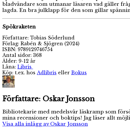
bladvändare som utmanar läsaren vad gäller fråg
lagda. En bra julklapp för den som gillar spän
Spökraketen
Författare: Tobias Söderlund
Förlag: Rabén & Sjögren (2024)
ISBN: 9789129746754
Antal sidor: 368
Ålder: 9-12 år
Låna:
Libris
Köp: t.ex. hos
Adlibris
eller
Bokus
Författare:
Oskar Jonsson
Bibliotekarie med medelsvår läskramp som försök
mina recensioner och boktips! Jag läser allt möj
Visa alla inlägg av Oskar Jonsson