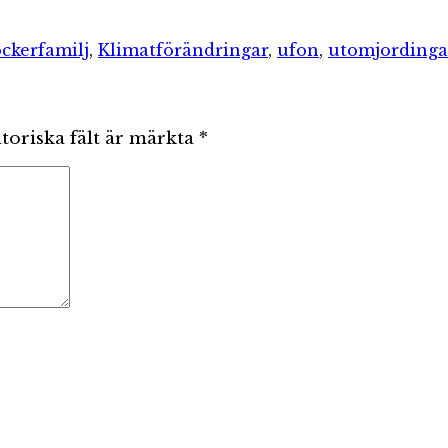
er
Etiketter
öcker
familj
,
Klimatförändringar
,
ufon
,
utomjordinga
toriska fält är märkta
*