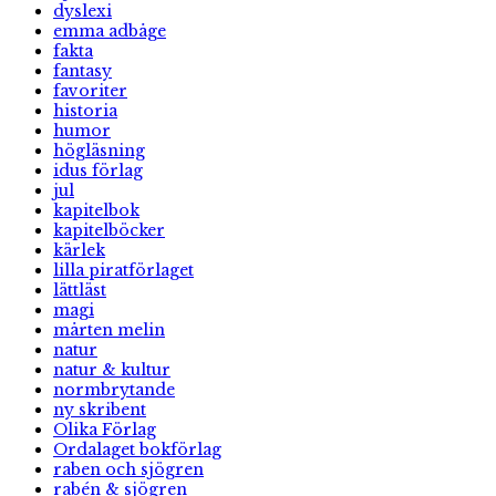
dyslexi
emma adbåge
fakta
fantasy
favoriter
historia
humor
högläsning
idus förlag
jul
kapitelbok
kapitelböcker
kärlek
lilla piratförlaget
lättläst
magi
mårten melin
natur
natur & kultur
normbrytande
ny skribent
Olika Förlag
Ordalaget bokförlag
raben och sjögren
rabén & sjögren