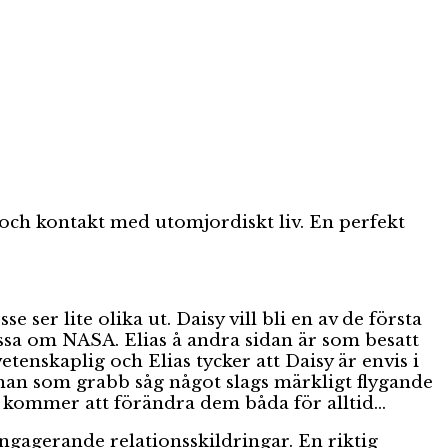
och kontakt med utomjordiskt liv. En perfekt
er lite olika ut. Daisy vill bli en av de första
ssa om NASA. Elias å andra sidan är som besatt
tenskaplig och Elias tycker att Daisy är envis i
han som grabb såg något slags märkligt flygande
m kommer att förändra dem båda för alltid…
ngagerande relationsskildringar. En riktig