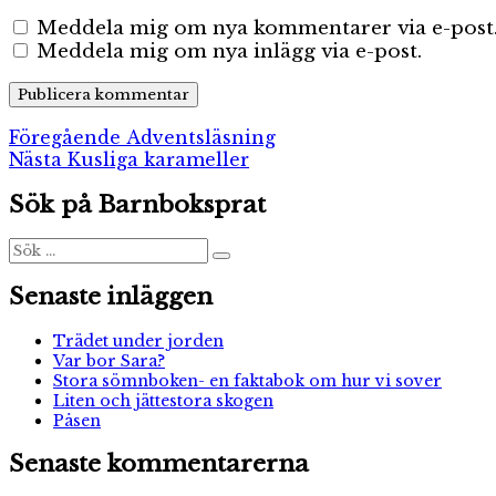
Meddela mig om nya kommentarer via e-post
Meddela mig om nya inlägg via e-post.
Inläggsnavigering
Föregående
Föregående
Adventsläsning
Nästa
inlägg:
Nästa
Kusliga karameller
inlägg:
Sök på Barnboksprat
Sök
Sök
efter:
Senaste inläggen
Trädet under jorden
Var bor Sara?
Stora sömnboken- en faktabok om hur vi sover
Liten och jättestora skogen
Påsen
Senaste kommentarerna