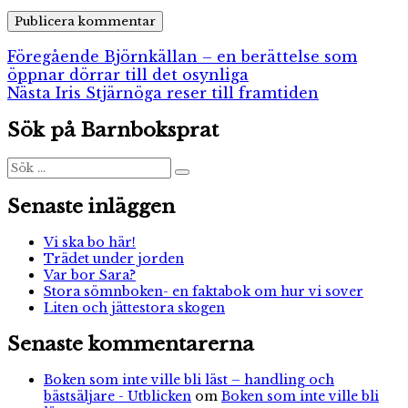
Inläggsnavigering
Föregående
Föregående
Björnkällan – en berättelse som
inlägg:
öppnar dörrar till det osynliga
Nästa
Nästa
Iris Stjärnöga reser till framtiden
inlägg:
Sök på Barnboksprat
Sök
Sök
efter:
Senaste inläggen
Vi ska bo här!
Trädet under jorden
Var bor Sara?
Stora sömnboken- en faktabok om hur vi sover
Liten och jättestora skogen
Senaste kommentarerna
Boken som inte ville bli läst – handling och
bästsäljare - Utblicken
om
Boken som inte ville bli