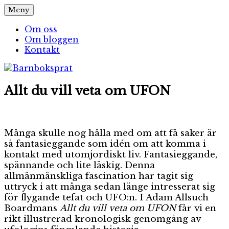
Hoppa
Meny
Barnboksprat
– en blogg om barnböcker
till
innehåll
Om oss
Om bloggen
Kontakt
Allt du vill veta om UFON
Många skulle nog hålla med om att få saker är
så fantasieggande som idén om att komma i
kontakt med utomjordiskt liv. Fantasieggande,
spännande och lite läskig. Denna
allmänmänskliga fascination har tagit sig
uttryck i att många sedan länge intresserat sig
för flygande tefat och UFO:n. I Adam Allsuch
Boardmans
Allt du vill veta om UFON
får vi en
rikt illustrerad kronologisk genomgång av