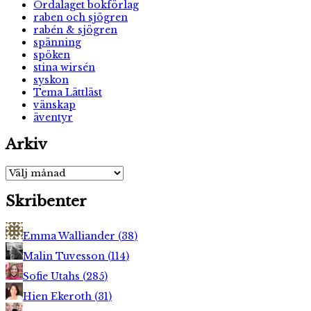
Ordalaget bokförlag
raben och sjögren
rabén & sjögren
spänning
spöken
stina wirsén
syskon
Tema Lättläst
vänskap
äventyr
Arkiv
Arkiv
Skribenter
Emma Walliander
(
38
)
Malin Tuvesson
(
114
)
Sofie Utahs
(
285
)
Hien Ekeroth
(
31
)