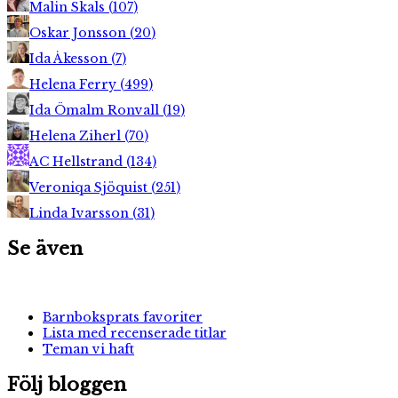
Malin Skals
(
107
)
Oskar Jonsson
(
20
)
Ida Åkesson
(
7
)
Helena Ferry
(
499
)
Ida Ömalm Ronvall
(
19
)
Helena Ziherl
(
70
)
AC Hellstrand
(
134
)
Veroniqa Sjöquist
(
251
)
Linda Ivarsson
(
31
)
Se även
Barnboksprats favoriter
Lista med recenserade titlar
Teman vi haft
Följ bloggen