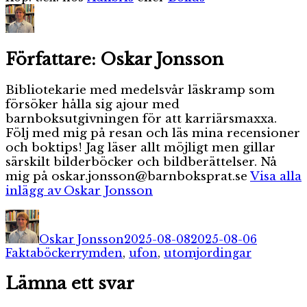
Författare:
Oskar Jonsson
Bibliotekarie med medelsvår läskramp som
försöker hålla sig ajour med
barnboksutgivningen för att karriärsmaxxa.
Följ med mig på resan och läs mina recensioner
och boktips! Jag läser allt möjligt men gillar
särskilt bilderböcker och bildberättelser. Nå
mig på oskar.jonsson@barnboksprat.se
Visa alla
inlägg av Oskar Jonsson
Författare
Publicerat
Kategori
den
Oskar Jonsson
2025-08-08
2025-08-06
Etiketter
Faktaböcker
rymden
,
ufon
,
utomjordingar
Lämna ett svar