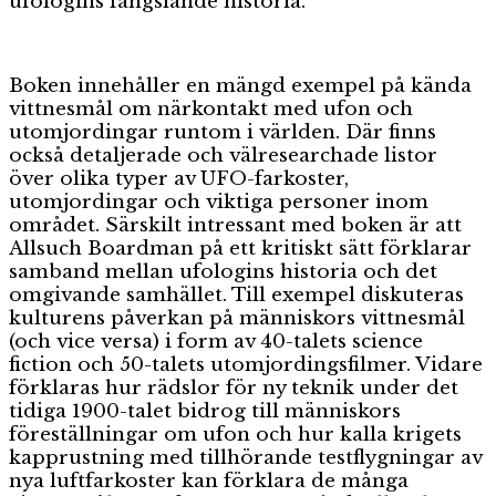
ufologins fängslande historia.
Boken innehåller en mängd exempel på kända
vittnesmål om närkontakt med ufon och
utomjordingar runtom i världen. Där finns
också detaljerade och välresearchade listor
över olika typer av UFO-farkoster,
utomjordingar och viktiga personer inom
området. Särskilt intressant med boken är att
Allsuch Boardman på ett kritiskt sätt förklarar
samband mellan ufologins historia och det
omgivande samhället. Till exempel diskuteras
kulturens påverkan på människors vittnesmål
(och vice versa) i form av 40-talets science
fiction och 50-talets utomjordingsfilmer. Vidare
förklaras hur rädslor för ny teknik under det
tidiga 1900-talet bidrog till människors
föreställningar om ufon och hur kalla krigets
kapprustning med tillhörande testflygningar av
nya luftfarkoster kan förklara de många