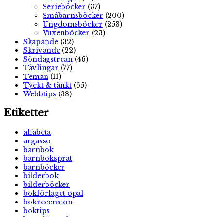
Serieböcker
(37)
Småbarnsböcker
(200)
Ungdomsböcker
(253)
Vuxenböcker
(23)
Skapande
(32)
Skrivande
(22)
Söndagstrean
(46)
Tävlingar
(77)
Teman
(11)
Tyckt & tänkt
(65)
Webbtips
(38)
Etiketter
alfabeta
argasso
barnbok
barnboksprat
barnböcker
bilderbok
bilderböcker
bokförlaget opal
bokrecension
boktips