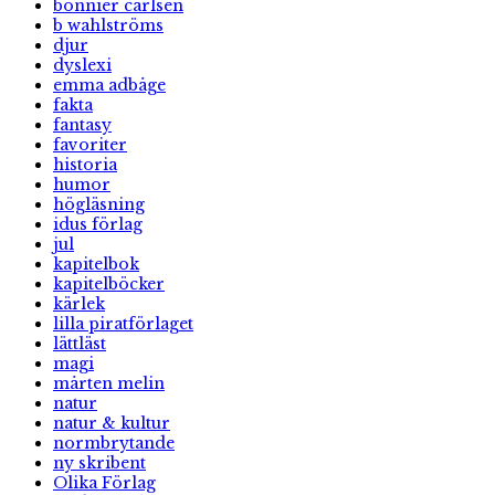
bonnier carlsen
b wahlströms
djur
dyslexi
emma adbåge
fakta
fantasy
favoriter
historia
humor
högläsning
idus förlag
jul
kapitelbok
kapitelböcker
kärlek
lilla piratförlaget
lättläst
magi
mårten melin
natur
natur & kultur
normbrytande
ny skribent
Olika Förlag