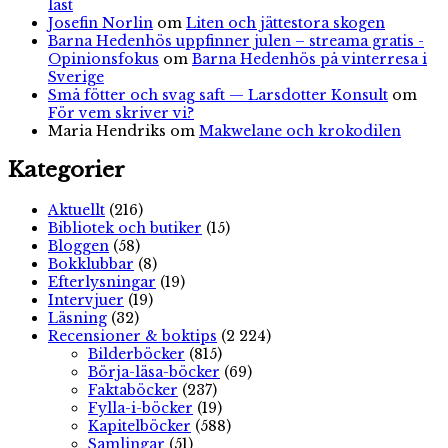
läst
Josefin Norlin
om
Liten och jättestora skogen
Barna Hedenhös uppfinner julen – streama gratis -
Opinionsfokus
om
Barna Hedenhös på vinterresa i
Sverige
Små fötter och svag saft — Larsdotter Konsult
om
För vem skriver vi?
Maria Hendriks
om
Makwelane och krokodilen
Kategorier
Aktuellt
(216)
Bibliotek och butiker
(15)
Bloggen
(58)
Bokklubbar
(8)
Efterlysningar
(19)
Intervjuer
(19)
Läsning
(32)
Recensioner & boktips
(2 224)
Bilderböcker
(815)
Börja-läsa-böcker
(69)
Faktaböcker
(237)
Fylla-i-böcker
(19)
Kapitelböcker
(588)
Samlingar
(51)