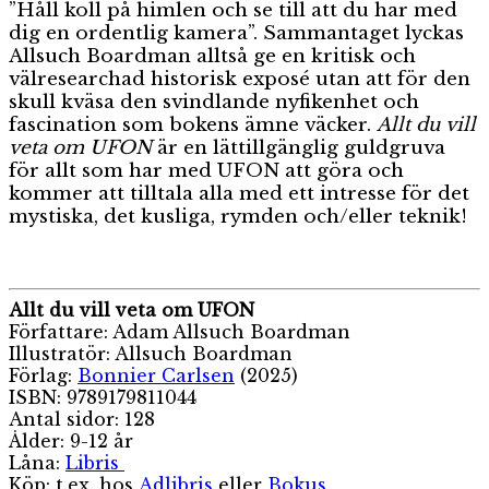
”Håll koll på himlen och se till att du har med
dig en ordentlig kamera”. Sammantaget lyckas
Allsuch Boardman alltså ge en kritisk och
välresearchad historisk exposé utan att för den
skull kväsa den svindlande nyfikenhet och
fascination som bokens ämne väcker.
Allt du vill
veta om UFON
är en lättillgänglig guldgruva
för allt som har med UFON att göra och
kommer att tilltala alla med ett intresse för det
mystiska, det kusliga, rymden och/eller teknik!
Allt du vill veta om UFON
Författare: Adam Allsuch Boardman
Illustratör: Allsuch Boardman
Förlag:
Bonnier Carlsen
(2025)
ISBN: 9789179811044
Antal sidor: 128
Ålder: 9-12 år
Låna:
Libris
Köp: t.ex. hos
Adlibris
eller
Bokus