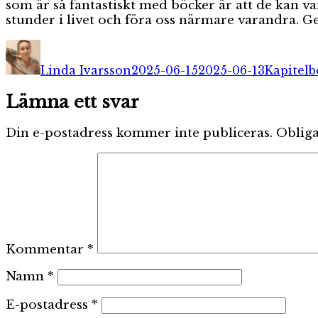
som är så fantastiskt med böcker är att de kan va
stunder i livet och föra oss närmare varandra. 
Författare
Publicerat
Kategori
den
Linda Ivarsson
2025-06-15
2025-06-13
Kapitelb
Lämna ett svar
Din e-postadress kommer inte publiceras.
Obliga
Kommentar
*
Namn
*
E-postadress
*