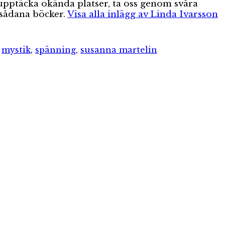
, upptäcka okända platser, ta oss genom svåra
 sådana böcker.
Visa alla inlägg av Linda Ivarsson
,
mystik
,
spänning
,
susanna martelin