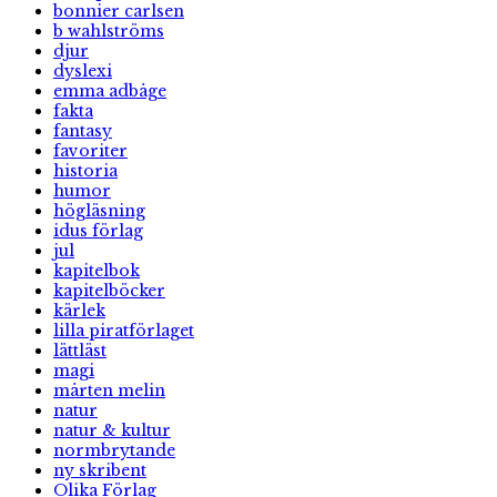
bonnier carlsen
b wahlströms
djur
dyslexi
emma adbåge
fakta
fantasy
favoriter
historia
humor
högläsning
idus förlag
jul
kapitelbok
kapitelböcker
kärlek
lilla piratförlaget
lättläst
magi
mårten melin
natur
natur & kultur
normbrytande
ny skribent
Olika Förlag