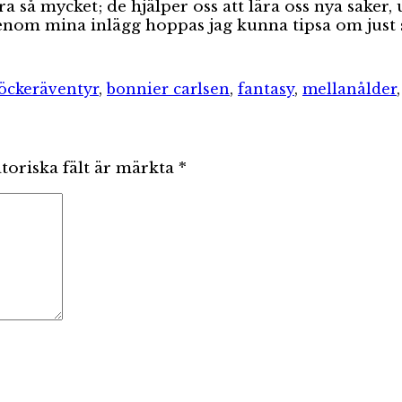
ra så mycket; de hjälper oss att lära oss nya saker
Genom mina inlägg hoppas jag kunna tipsa om just
er
Etiketter
öcker
äventyr
,
bonnier carlsen
,
fantasy
,
mellanålder
toriska fält är märkta
*