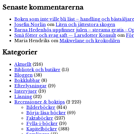
Senaste kommentarerna
Boken som inte ville bli läst – handling och bästsäljare
Josefin Norlin
om
Liten och jättestora skogen
Barna Hedenhös uppfinner julen – streama gratis - O
Små fötter och svag saft — Larsdotter Konsult
om
För
Maria Hendriks
om
Makwelane och krokodilen
Kategorier
Aktuellt
(216)
Bibliotek och butiker
(15)
Bloggen
(58)
Bokklubbar
(8)
Efterlysningar
(19)
Intervjuer
(19)
Läsning
(32)
Recensioner & boktips
(2 223)
Bilderböcker
(814)
Börja-läsa-böcker
(69)
Faktaböcker
(237)
Fylla-i-böcker
(19)
Kapitelböcker
(588)