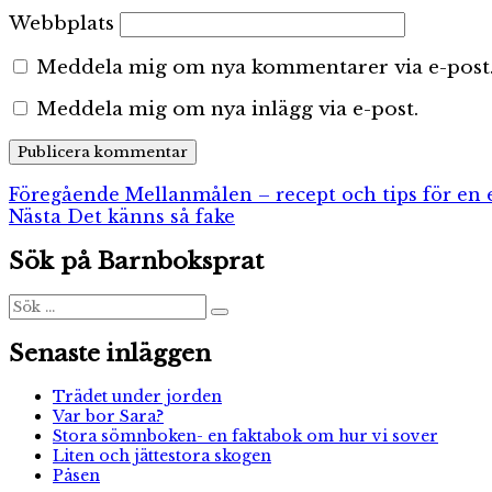
Webbplats
Meddela mig om nya kommentarer via e-post
Meddela mig om nya inlägg via e-post.
Inläggsnavigering
Föregående
Föregående
Mellanmålen – recept och tips för en 
Nästa
inlägg:
Nästa
Det känns så fake
inlägg:
Sök på Barnboksprat
Sök
Sök
efter:
Senaste inläggen
Trädet under jorden
Var bor Sara?
Stora sömnboken- en faktabok om hur vi sover
Liten och jättestora skogen
Påsen