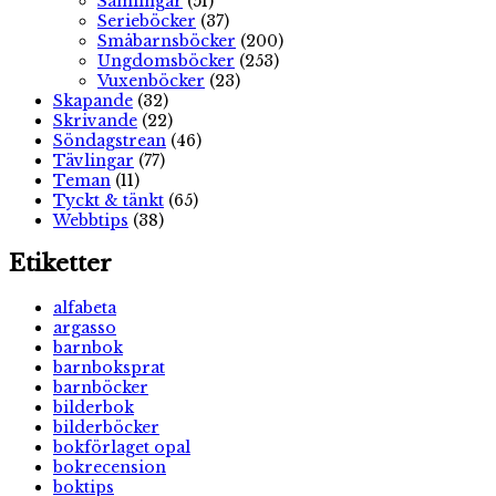
Samlingar
(51)
Serieböcker
(37)
Småbarnsböcker
(200)
Ungdomsböcker
(253)
Vuxenböcker
(23)
Skapande
(32)
Skrivande
(22)
Söndagstrean
(46)
Tävlingar
(77)
Teman
(11)
Tyckt & tänkt
(65)
Webbtips
(38)
Etiketter
alfabeta
argasso
barnbok
barnboksprat
barnböcker
bilderbok
bilderböcker
bokförlaget opal
bokrecension
boktips