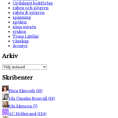
Ordalaget bokförlag
raben och sjögren
rabén & sjögren
spänning
spöken
stina wirsén
syskon
Tema Lättläst
vänskap
äventyr
Arkiv
Arkiv
Skribenter
Hien Ekeroth
(
31
)
Ida Ömalm Ronvall
(
19
)
Ida Åkesson
(
7
)
AC Hellstrand
(
134
)