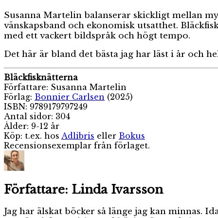
Susanna Martelin balanserar skickligt mellan m
vänskapsband och ekonomisk utsatthet. Bläckfiskn
med ett vackert bildspråk och högt tempo.
Det här är bland det bästa jag har läst i år och h
Bläckfisknätterna
Författare: Susanna Martelin
Förlag:
Bonnier Carlsen
(2025)
ISBN: 9789179797249
Antal sidor: 304
Ålder: 9-12 år
Köp: t.ex. hos
Adlibris
eller
Bokus
Recensionsexemplar från förlaget.
Författare:
Linda Ivarsson
Jag har älskat böcker så länge jag kan minnas. Id