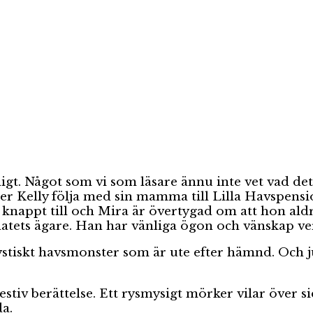
igt. Något som vi som läsare ännu inte vet vad det
ter Kelly följa med sin mamma till Lilla Havspensi
knappt till och Mira är övertygad om att hon al
natets ägare. Han har vänliga ögon och vänskap ver
iskt havsmonster som är ute efter hämnd. Och ju m
tiv berättelse. Ett rysmysigt mörker vilar över s
a.