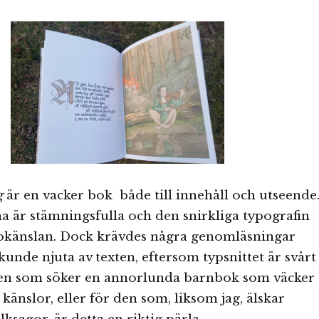
g
är en vacker bok både till innehåll och utseende
na är stämningsfulla och den snirkliga typografin
gokänslan. Dock krävdes några genomläsningar
kunde njuta av texten, eftersom typsnittet är svårt
 den som söker en annorlunda barnbok som väcker
känslor, eller för den som, liksom jag, älskar