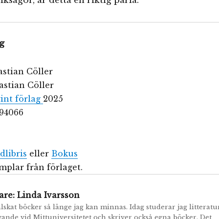
lksagor, är detta en riktig pärla.
g
astian Cöller
bastian Cöller
int förlag
2025
294066
dlibris
eller
Bokus
plar från förlaget.
are:
Linda Ivarsson
älskat böcker så länge jag kan minnas. Idag studerar jag litteratu
vande vid Mittuniversitetet och skriver också egna böcker. Det