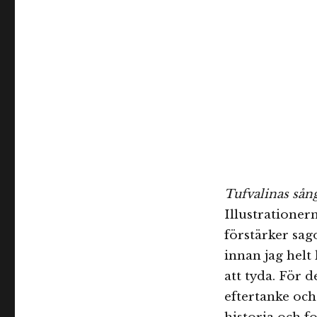
Tufvalinas sån
Illustrationer
förstärker sa
innan jag helt 
att tyda. För
eftertanke och 