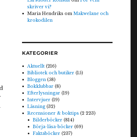
skriver vi?
Maria Hendriks
om
Makwelane och
krokodilen
KATEGORIER
Aktuellt
(216)
Bibliotek och butiker
(15)
Bloggen
(58)
Bokklubbar
(8)
rd
Efterlysningar
(19)
r
Intervjuer
(19)
n
Läsning
(32)
Recensioner & boktips
(2 223)
Bilderböcker
(814)
Börja-läsa-böcker
(69)
Faktaböcker
(237)