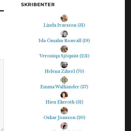
SKRIBENTER
Linda Ivarsson
(
31
)
Ida Ömalm Ronvall
(
19
)
Veroniqa Sjöquist
(
251
)
Helena Ziherl
(
70
)
Emma Walliander
(
37
)
Hien Ekeroth
(
31
)
Oskar Jonsson
(
20
)