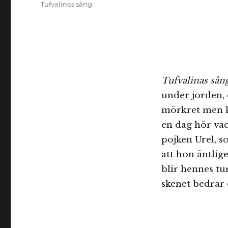
Tufvalinas sång
Tufvalinas sån
under jorden, 
mörkret men k
en dag hör vac
pojken Urel, s
att hon äntli
blir hennes tur
skenet bedrar 