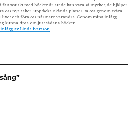
å fantastiskt med böcker är att de kan vara så mycket; de hjälper
lära oss nya saker, upptäcka okända platser, ta oss genom svåra
i livet och föra oss närmare varandra. Genom mina inlägg
ag kunna tipsa om just sådana böcker.
a inlägg av Linda Ivarsson
 sång”