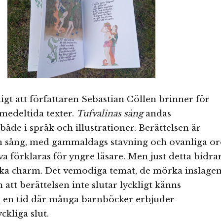
igt att författaren Sebastian Cöllen brinner för
medeltida texter.
Tufvalinas sång
andas
både i språk och illustrationer. Berättelsen är
n sång, med gammaldags stavning och ovanliga o
 förklaras för yngre läsare. Men just detta bidra
nika charm. Det vemodiga temat, de mörka inslage
att berättelsen inte slutar lyckligt känns
i en tid där många barnböcker erbjuder
ckliga slut.