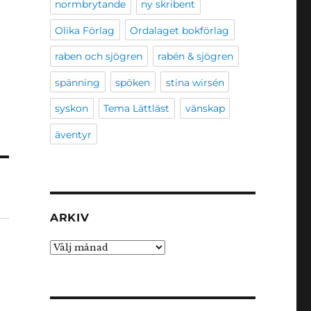
normbrytande
ny skribent
Olika Förlag
Ordalaget bokförlag
raben och sjögren
rabén & sjögren
spänning
spöken
stina wirsén
syskon
Tema Lättläst
vänskap
äventyr
ARKIV
Arkiv