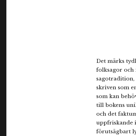
Det märks tydl
folksagor och 
sagotradition, 
skriven som e
som kan behöva
till bokens u
och det faktum 
uppfriskande 
förutsägbart ly