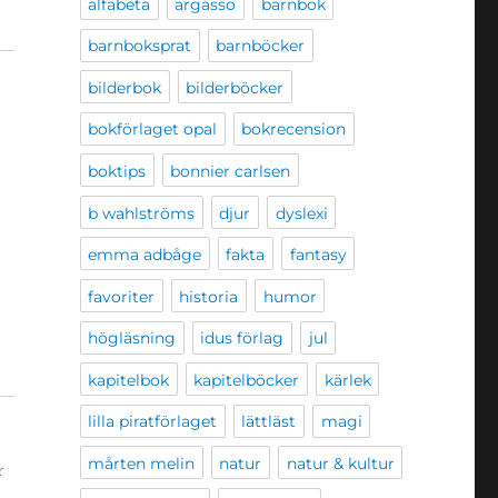
alfabeta
argasso
barnbok
barnboksprat
barnböcker
bilderbok
bilderböcker
bokförlaget opal
bokrecension
boktips
bonnier carlsen
b wahlströms
djur
dyslexi
emma adbåge
fakta
fantasy
favoriter
historia
humor
högläsning
idus förlag
jul
kapitelbok
kapitelböcker
kärlek
lilla piratförlaget
lättläst
magi
mårten melin
natur
natur & kultur
r