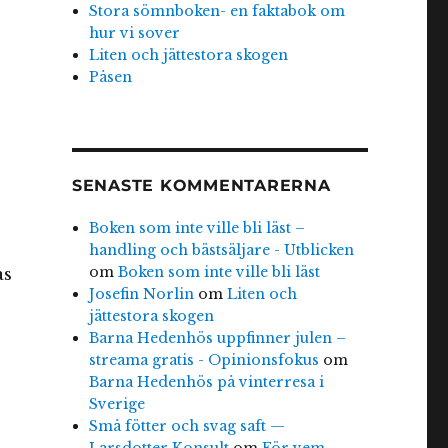
Stora sömnboken- en faktabok om
hur vi sover
Liten och jättestora skogen
Påsen
SENASTE KOMMENTARERNA
Boken som inte ville bli läst –
handling och bästsäljare - Utblicken
om
Boken som inte ville bli läst
as
Josefin Norlin
om
Liten och
jättestora skogen
Barna Hedenhös uppfinner julen –
streama gratis - Opinionsfokus
om
Barna Hedenhös på vinterresa i
Sverige
Små fötter och svag saft —
Larsdotter Konsult
om
För vem