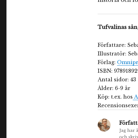
historia och fo
Tufvalinas sån
Författare: Seb
Illustratör: Se
Förlag:
Omnipr
ISBN: 9789189
Antal sidor: 43
Ålder: 6-9 år
Köp: t.ex. hos
A
Recensionsexem
Författ
Jag har 
och skri