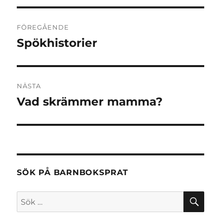
Inläggsnavigering
FÖREGÅENDE
Spökhistorier
Föregående
inlägg:
NÄSTA
Vad skrämmer mamma?
Nästa
inlägg:
SÖK PÅ BARNBOKSPRAT
SÖ
Sök
efter: