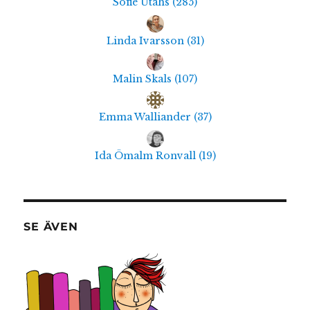
Sofie Utahs
(
285
)
Linda Ivarsson
(
31
)
Malin Skals
(
107
)
Emma Walliander
(
37
)
Ida Ömalm Ronvall
(
19
)
SE ÄVEN