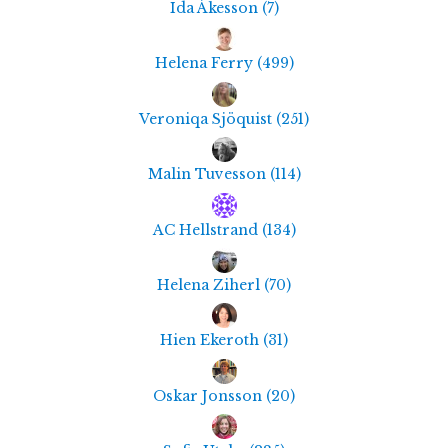
Ida Åkesson
(
7
)
Helena Ferry
(
499
)
Veroniqa Sjöquist
(
251
)
Malin Tuvesson
(
114
)
AC Hellstrand
(
134
)
Helena Ziherl
(
70
)
Hien Ekeroth
(
31
)
Oskar Jonsson
(
20
)