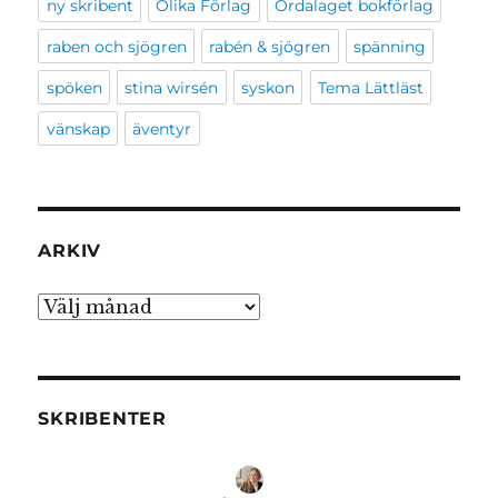
ny skribent
Olika Förlag
Ordalaget bokförlag
raben och sjögren
rabén & sjögren
spänning
spöken
stina wirsén
syskon
Tema Lättläst
vänskap
äventyr
ARKIV
Arkiv
SKRIBENTER