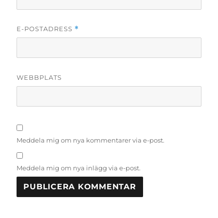
E-POSTADRESS
*
WEBBPLATS
Meddela mig om nya kommentarer via e-post.
Meddela mig om nya inlägg via e-post.