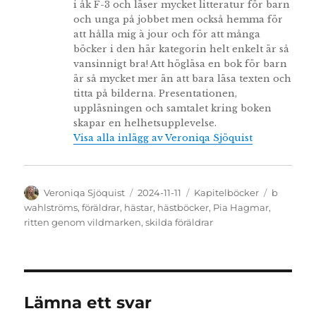
i åk F-3 och läser mycket litteratur för barn
och unga på jobbet men också hemma för
att hålla mig à jour och för att många
böcker i den här kategorin helt enkelt är så
vansinnigt bra! Att högläsa en bok för barn
är så mycket mer än att bara läsa texten och
titta på bilderna. Presentationen,
uppläsningen och samtalet kring boken
skapar en helhetsupplevelse.
Visa alla inlägg av Veroniqa Sjöquist
Författare
Publicerat
Kategorier
Etiketter
Veroniqa Sjöquist
2024-11-11
Kapitelböcker
b
den
wahlströms
,
föräldrar
,
hästar
,
hästböcker
,
Pia Hagmar
,
ritten genom vildmarken
,
skilda föräldrar
Lämna ett svar