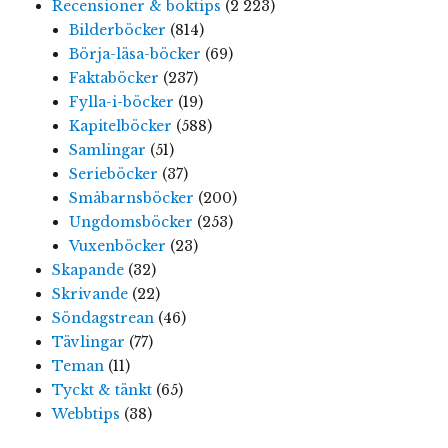
Recensioner & boktips
(2 223)
Bilderböcker
(814)
Börja-läsa-böcker
(69)
Faktaböcker
(237)
Fylla-i-böcker
(19)
Kapitelböcker
(588)
Samlingar
(51)
Serieböcker
(37)
Småbarnsböcker
(200)
Ungdomsböcker
(253)
Vuxenböcker
(23)
Skapande
(32)
Skrivande
(22)
Söndagstrean
(46)
Tävlingar
(77)
Teman
(11)
Tyckt & tänkt
(65)
Webbtips
(38)