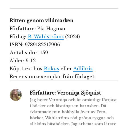
Ritten genom vildmarken
Författare: Pia Hagmar
Förlag:
B. Wahlströms
(2024)
ISBN: 9789132217906
Antal sidor: 159
Ålder: 9-12
Köp: t.ex. hos
Bokus
eller
Adlibris
Recensionsexemplar från förlaget.
Författare:
Veroniqa Sjöquist
Jag heter Veroniqa och är omåttligt förtjust
i böcker och läsning sen barnsben. Då
svämmade min bokhylla över av Fem-
böcker, Wahlströms röd-gröna ryggar och
allsköns hästböcker. Jag arbetar som lärare