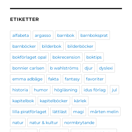
ETIKETTER
alfabeta
argasso
barnbok
barnboksprat
barnböcker
bilderbok
bilderböcker
bokförlaget opal
bokrecension
boktips
bonnier carlsen
b wahlströms
djur
dyslexi
emma adbåge
fakta
fantasy
favoriter
historia
humor
högläsning
idus förlag
jul
kapitelbok
kapitelböcker
kärlek
lilla piratförlaget
lättläst
magi
mårten melin
natur
natur & kultur
normbrytande