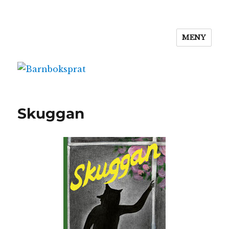
MENY
Barnboksprat
Skuggan