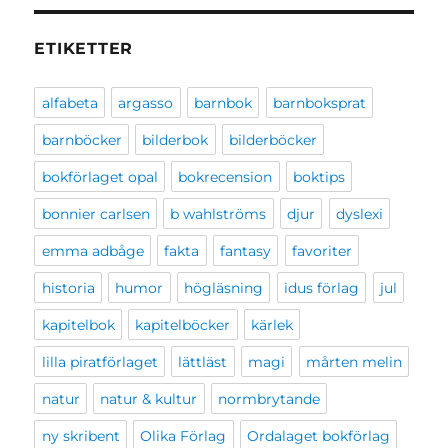
ETIKETTER
alfabeta
argasso
barnbok
barnboksprat
barnböcker
bilderbok
bilderböcker
bokförlaget opal
bokrecension
boktips
bonnier carlsen
b wahlströms
djur
dyslexi
emma adbåge
fakta
fantasy
favoriter
historia
humor
högläsning
idus förlag
jul
kapitelbok
kapitelböcker
kärlek
lilla piratförlaget
lättläst
magi
mårten melin
natur
natur & kultur
normbrytande
ny skribent
Olika Förlag
Ordalaget bokförlag