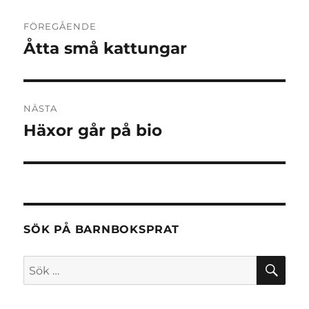
Inläggsnavigering
FÖREGÅENDE
Åtta små kattungar
Föregående
inlägg:
NÄSTA
Häxor går på bio
Nästa
inlägg:
SÖK PÅ BARNBOKSPRAT
SÖ
Sök
efter: