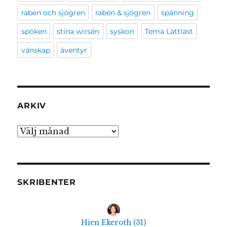
raben och sjögren
rabén & sjögren
spänning
spöken
stina wirsén
syskon
Tema Lättläst
vänskap
äventyr
ARKIV
Arkiv
SKRIBENTER
Hien Ekeroth
(
31
)