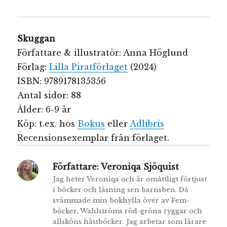
Skuggan
Författare & illustratör: Anna Höglund
Förlag:
Lilla Piratförlaget
(2024)
ISBN: 9789178135356
Antal sidor: 88
Ålder: 6-9 år
Köp: t.ex. hos
Bokus
eller
Adlibris
Recensionsexemplar från förlaget.
Författare:
Veroniqa Sjöquist
Jag heter Veroniqa och är omåttligt förtjust
i böcker och läsning sen barnsben. Då
svämmade min bokhylla över av Fem-
böcker, Wahlströms röd-gröna ryggar och
allsköns hästböcker. Jag arbetar som lärare