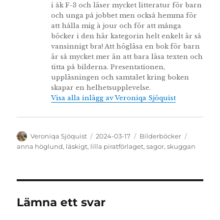
i åk F-3 och läser mycket litteratur för barn
och unga på jobbet men också hemma för
att hålla mig à jour och för att många
böcker i den här kategorin helt enkelt är så
vansinnigt bra! Att högläsa en bok för barn
är så mycket mer än att bara läsa texten och
titta på bilderna. Presentationen,
uppläsningen och samtalet kring boken
skapar en helhetsupplevelse.
Visa alla inlägg av Veroniqa Sjöquist
Författare
Publicerat
Kategorier
Etiketter
Veroniqa Sjöquist
2024-03-17
Bilderböcker
den
anna höglund
,
läskigt
,
lilla piratförlaget
,
sagor
,
skuggan
Lämna ett svar