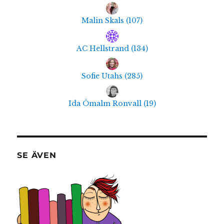
Malin Skals
(
107
)
AC Hellstrand
(
134
)
Sofie Utahs
(
285
)
Ida Ömalm Ronvall
(
19
)
SE ÄVEN