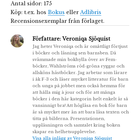
Antal sidor: 175
Köp: t.ex. hos
Bokus
eller
Adlibris
Recensionsexemplar från förlaget.
Författare:
Veroniqa Sjöquist
Jag heter Veroniqa och är omåttligt förtjust
i böcker och läsning sen barnsben. Då
svämmade min bokhylla över av Fem-
böcker, Wahlströms röd-gröna ryggar och
allsköns hästböcker. Jag arbetar som lärare
i åk F-3 och läser mycket litteratur för barn
och unga på jobbet men också hemma för
att hålla mig à jour och för att många
böcker i den här kategorin helt enkelt är så
vansinnigt bra! Att högläsa en bok för barn
är så mycket mer än att bara läsa texten och
titta på bilderna. Presentationen,
uppläsningen och samtalet kring boken
skapar en helhetsupplevelse.
Visa alla inlägg av Veroniqa Sjöquist