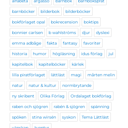
alfabeta
argasso
barnbok
barnboksprat
barnböcker
bilderbok
bilderböcker
bokförlaget opal
bokrecension
boktips
bonnier carlsen
b wahlströms
djur
dyslexi
emma adbåge
fakta
fantasy
favoriter
historia
humor
högläsning
idus förlag
jul
kapitelbok
kapitelböcker
kärlek
lilla piratförlaget
lättläst
magi
mårten melin
natur
natur & kultur
normbrytande
ny skribent
Olika Förlag
Ordalaget bokförlag
raben och sjögren
rabén & sjögren
spänning
spöken
stina wirsén
syskon
Tema Lättläst
vänskap
äventyr