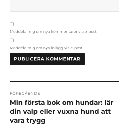
Meddela mig om nya kommentarer via e-post.
Meddela mig om nya inlägg via e-post.
Inläggsnavigering
FÖREGÅENDE
Min första bok om hundar: lär
Föregående
inlägg:
din valp eller vuxna hund att
vara trygg