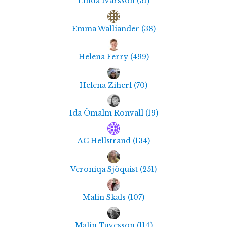
Linda Ivarsson
(
31
)
Emma Walliander
(
38
)
Helena Ferry
(
499
)
Helena Ziherl
(
70
)
Ida Ömalm Ronvall
(
19
)
AC Hellstrand
(
134
)
Veroniqa Sjöquist
(
251
)
Malin Skals
(
107
)
Malin Tuvesson
(
114
)