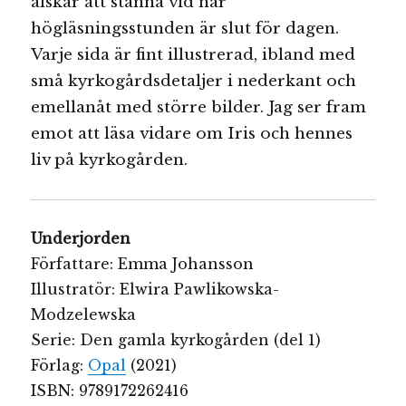
älskar att stanna vid när
högläsningsstunden är slut för dagen.
Varje sida är fint illustrerad, ibland med
små kyrkogårdsdetaljer i nederkant och
emellanåt med större bilder. Jag ser fram
emot att läsa vidare om Iris och hennes
liv på kyrkogården.
Underjorden
Författare: Emma Johansson
Illustratör: Elwira Pawlikowska-
Modzelewska
Serie: Den gamla kyrkogården (del 1)
Förlag:
Opal
(2021)
ISBN: 9789172262416