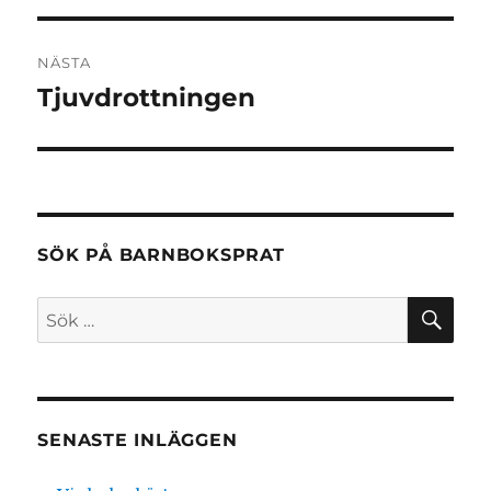
NÄSTA
Tjuvdrottningen
Nästa
inlägg:
SÖK PÅ BARNBOKSPRAT
SÖ
Sök
efter:
SENASTE INLÄGGEN