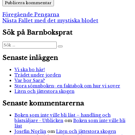
Inläggsnavigering
Föregående
Föregående
Pengarna
Nästa
inlägg:
Nästa
Fallet med det mystiska blodet
inlägg:
Sök på Barnboksprat
Sök
Sök
efter:
Senaste inläggen
Vi ska bo här!
Trädet under jorden
Var bor Sara?
Stora sömnboken- en faktabok om hur vi sover
Liten och jättestora skogen
Senaste kommentarerna
Boken som inte ville bli läst – handling och
bästsäljare - Utblicken
om
Boken som inte ville bli
läst
Josefin Norlin
om
Liten och jättestora skogen