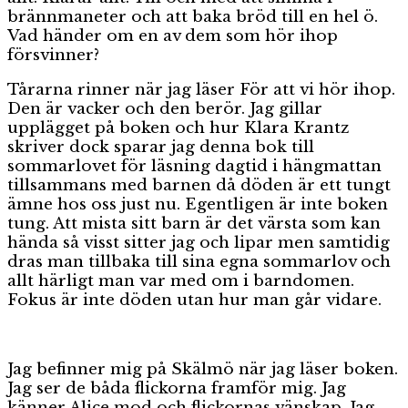
brännmaneter och att baka bröd till en hel ö.
Vad händer om en av dem som hör ihop
försvinner?
Tårarna rinner när jag läser För att vi hör ihop.
Den är vacker och den berör. Jag gillar
upplägget på boken och hur Klara Krantz
skriver dock sparar jag denna bok till
sommarlovet för läsning dagtid i hängmattan
tillsammans med barnen då döden är ett tungt
ämne hos oss just nu. Egentligen är inte boken
tung. Att mista sitt barn är det värsta som kan
hända så visst sitter jag och lipar men samtidig
dras man tillbaka till sina egna sommarlov och
allt härligt man var med om i barndomen.
Fokus är inte döden utan hur man går vidare.
Jag befinner mig på Skälmö när jag läser boken.
Jag ser de båda flickorna framför mig. Jag
känner Alice mod och flickornas vänskap. Jag