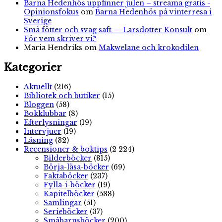
Barna Hedenhös uppfinner julen – streama gratis -
Opinionsfokus
om
Barna Hedenhös på vinterresa i
Sverige
Små fötter och svag saft — Larsdotter Konsult
om
För vem skriver vi?
Maria Hendriks
om
Makwelane och krokodilen
Kategorier
Aktuellt
(216)
Bibliotek och butiker
(15)
Bloggen
(58)
Bokklubbar
(8)
Efterlysningar
(19)
Intervjuer
(19)
Läsning
(32)
Recensioner & boktips
(2 224)
Bilderböcker
(815)
Börja-läsa-böcker
(69)
Faktaböcker
(237)
Fylla-i-böcker
(19)
Kapitelböcker
(588)
Samlingar
(51)
Serieböcker
(37)
Småbarnsböcker
(200)