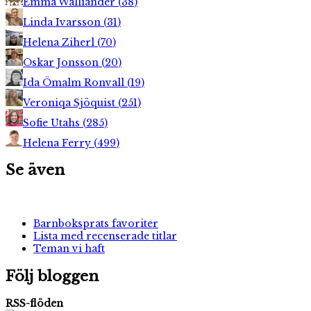
Emma Walliander
(
38
)
Linda Ivarsson
(
31
)
Helena Ziherl
(
70
)
Oskar Jonsson
(
20
)
Ida Ömalm Ronvall
(
19
)
Veroniqa Sjöquist
(
251
)
Sofie Utahs
(
285
)
Helena Ferry
(
499
)
Se även
Barnboksprats favoriter
Lista med recenserade titlar
Teman vi haft
Följ bloggen
RSS-flöden