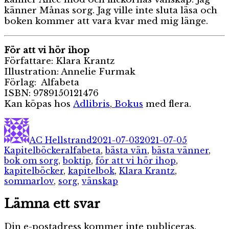
känner Månas sorg. Jag ville inte sluta läsa och
boken kommer att vara kvar med mig länge.
För att vi hör ihop
Författare: Klara Krantz
Illustration: Annelie Furmak
Förlag: Alfabeta
ISBN: 9789150121476
Kan köpas hos
Adlibris
,
Bokus
med flera.
Författare
Publicerat
Kategorie
den
AC Hellstrand
2021-07-03
2021-07-05
Etiketter
Kapitelböcker
alfabeta
,
bästa vän
,
bästa vänner
,
bok om sorg
,
boktip
,
för att vi hör ihop
,
kapitelböcker
,
kapitelbok
,
Klara Krantz
,
sommarlov
,
sorg
,
vänskap
Lämna ett svar
Din e-postadress kommer inte publiceras.