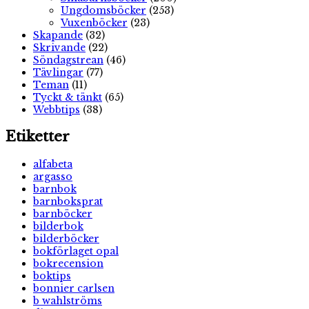
Ungdomsböcker
(253)
Vuxenböcker
(23)
Skapande
(32)
Skrivande
(22)
Söndagstrean
(46)
Tävlingar
(77)
Teman
(11)
Tyckt & tänkt
(65)
Webbtips
(38)
Etiketter
alfabeta
argasso
barnbok
barnboksprat
barnböcker
bilderbok
bilderböcker
bokförlaget opal
bokrecension
boktips
bonnier carlsen
b wahlströms