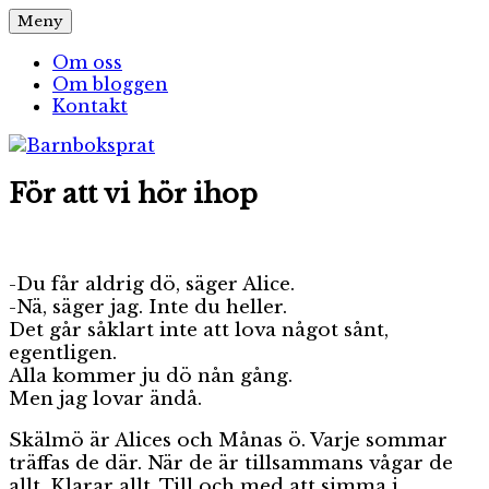
Hoppa
Meny
Barnboksprat
– en blogg om barnböcker
till
innehåll
Om oss
Om bloggen
Kontakt
För att vi hör ihop
-Du får aldrig dö, säger Alice.
-Nä, säger jag. Inte du heller.
Det går såklart inte att lova något sånt,
egentligen.
Alla kommer ju dö nån gång.
Men jag lovar ändå.
Skälmö är Alices och Månas ö. Varje sommar
träffas de där. När de är tillsammans vågar de
allt. Klarar allt. Till och med att simma i