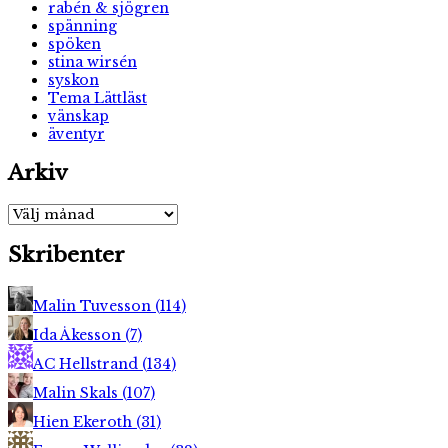
rabén & sjögren
spänning
spöken
stina wirsén
syskon
Tema Lättläst
vänskap
äventyr
Arkiv
Arkiv
Skribenter
Malin Tuvesson
(
114
)
Ida Åkesson
(
7
)
AC Hellstrand
(
134
)
Malin Skals
(
107
)
Hien Ekeroth
(
31
)