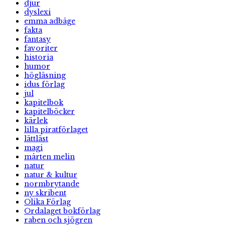
djur
dyslexi
emma adbåge
fakta
fantasy
favoriter
historia
humor
högläsning
idus förlag
jul
kapitelbok
kapitelböcker
kärlek
lilla piratförlaget
lättläst
magi
mårten melin
natur
natur & kultur
normbrytande
ny skribent
Olika Förlag
Ordalaget bokförlag
raben och sjögren