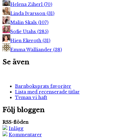
Helena Ziherl
(
70
)
Linda Ivarsson
(
31
)
Malin Skals
(
107
)
Sofie Utahs
(
285
)
Hien Ekeroth
(
31
)
Emma Walliander
(
38
)
Se även
Barnboksprats favoriter
Lista med recenserade titlar
Teman vi haft
Följ bloggen
RSS-flöden
Inlägg
Kommentarer