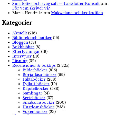
Små fötter och svag saft — Larsdotter Konsult
om
För vem skriver vi?
Maria Hendriks
om
Makwelane och krokodilen
Kategorier
Aktuellt
(216)
Bibliotek och butiker
(15)
Bloggen
(58)
Bokklubbar
(8)
Efterlysningar
(19)
Intervjuer
(19)
Läsning
(32)
Recensioner & boktips
(2 225)
Bilderböcker
(815)
Börja-läsa-böcker
(69)
Faktaböcker
(238)
Fylla-i-böcker
(19)
Kapitelböcker
(588)
Samlingar
(51)
Serieböcker
(37)
Småbarnsböcker
(200)
Ungdomsböcker
(253)
Vuxenböcker
(23)