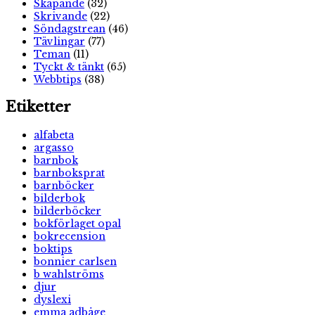
Skapande
(32)
Skrivande
(22)
Söndagstrean
(46)
Tävlingar
(77)
Teman
(11)
Tyckt & tänkt
(65)
Webbtips
(38)
Etiketter
alfabeta
argasso
barnbok
barnboksprat
barnböcker
bilderbok
bilderböcker
bokförlaget opal
bokrecension
boktips
bonnier carlsen
b wahlströms
djur
dyslexi
emma adbåge