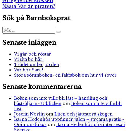
Inläggsnavigering
Föregående
Föregående
Kiosken
Nästa
inlägg:
Nästa
Var är piraten?
inlägg:
Sök på Barnboksprat
Sök
Sök
efter:
Senaste inläggen
Vi går och röstar
Vi ska bo här!
Trädet under jorden
Var bor Sara?
Stora sömnboken- en faktabok om hur vi sover
Senaste kommentarerna
Boken som inte ville bli läst – handling och
bästsäljare - Utblicken
om
Boken som inte ville bli
läst
Josefin Norlin
om
Liten och jättestora skogen
Barna Hedenhös uppfinner julen – streama gratis -
Opinionsfokus
om
Barna Hedenhös på vinterresa i
Sverige