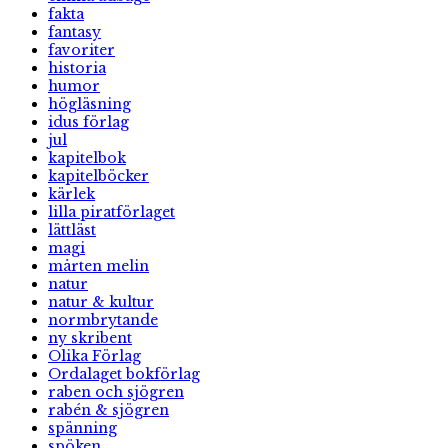
fakta
fantasy
favoriter
historia
humor
högläsning
idus förlag
jul
kapitelbok
kapitelböcker
kärlek
lilla piratförlaget
lättläst
magi
mårten melin
natur
natur & kultur
normbrytande
ny skribent
Olika Förlag
Ordalaget bokförlag
raben och sjögren
rabén & sjögren
spänning
spöken