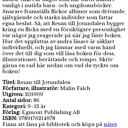
vanligt i nutida barn- och ungdomsböcker.
Snarare framställs flickor alltmer som drivande,
självgående och starka individer som fattar
egna beslut. Så, att Resan till Jotundalen bygger
kring en flicka med en försiktigare personlighet
var något jag reagerade på när jag läste boken.
Hur det uppfattas av andra läsare är såklart
individuellt, och jag lämnar med varm hand
över det till dig som vill läsa boken för dess,
illustrationer, berättande och tempo. Skriv
gärna en rad här nedan om vad du tyckte om
boken!
Titel:
Resan till Jotundalen
Författare, illustratör:
Malin Falch
Utgiven:
201909
Antal sidor:
86
Kategori:
9–12 år
Förlag:
Egmont Publishing AB
ISBN:
9789176214978
Finns att låna på bibliotek och köpa på
nätet
.