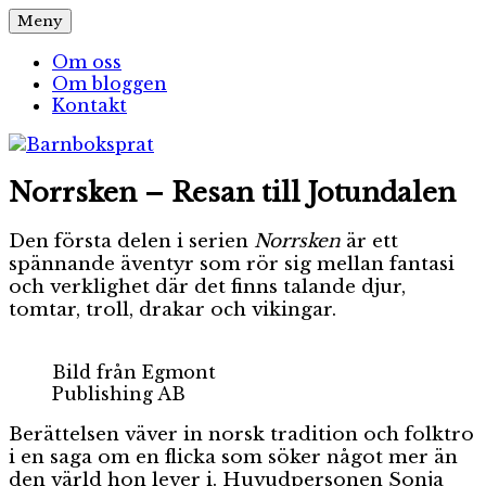
Hoppa
Meny
Barnboksprat
– en blogg om barnböcker
till
innehåll
Om oss
Om bloggen
Kontakt
Norrsken – Resan till Jotundalen
Den första delen i serien
Norrsken
är ett
spännande äventyr som rör sig mellan fantasi
och verklighet där det finns talande djur,
tomtar, troll, drakar och vikingar.
Bild från Egmont
Publishing AB
Berättelsen väver in norsk tradition och folktro
i en saga om en flicka som söker något mer än
den värld hon lever i. Huvudpersonen Sonja