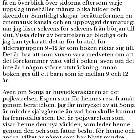
få en överblick över sidorna eftersom varje
uppslag innehåller många olika bilder och
skeenden. Samtidigt skapar berättarformen en
cinematisk känsla och en uppbyggd dramaturgi
när jag läser sekvens för sekvens från början till
slut. Vissa delar av berättelsen är blodiga och
jag kan tycka att det är för brutalt för
åldersgruppen 9–12 år som boken riktar sig till.
Det är bra att som vuxen vara medveten om att
det förekommer visst våld i boken, även om det
inte är i någon större utsträckning, innan
boken ges till ett barn som är mellan 9 och 12
år.
Även om Sonja är huvudkaraktären är det
pojkvarelsen Espen som för hennes resa framåt
genom berättelsen. Jag får intrycket av att Sonja
är mindre självgående än vad hon skulle kunnat
ha framställts som. Det är pojkvarelsen som
visar henne den nya världen, som leder henne
genom den och som fattar beslut för henne och
andra, vilket är något som har blivit mindre