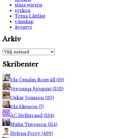
stina wirsén
syskon
Tema Lättläst
vänskap
äventyr
Arkiv
Arkiv
Skribenter
Ida Ömalm Ronvall
(
19
)
Veroniqa Sjöquist
(
252
)
Oskar Jonsson
(
20
)
Ida Åkesson
(
7
)
AC Hellstrand
(
134
)
Malin Tuvesson
(
114
)
Helena Ferry
(
499
)