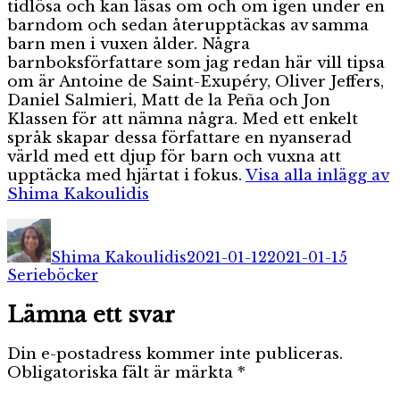
tidlösa och kan läsas om och om igen under en
barndom och sedan återupptäckas av samma
barn men i vuxen ålder. Några
barnboksförfattare som jag redan här vill tipsa
om är Antoine de Saint-Exupéry, Oliver Jeffers,
Daniel Salmieri, Matt de la Peña och Jon
Klassen för att nämna några. Med ett enkelt
språk skapar dessa författare en nyanserad
värld med ett djup för barn och vuxna att
upptäcka med hjärtat i fokus.
Visa alla inlägg av
Shima Kakoulidis
Författare
Publicerat
Katego
den
Shima Kakoulidis
2021-01-12
2021-01-15
Serieböcker
Lämna ett svar
Din e-postadress kommer inte publiceras.
Obligatoriska fält är märkta
*